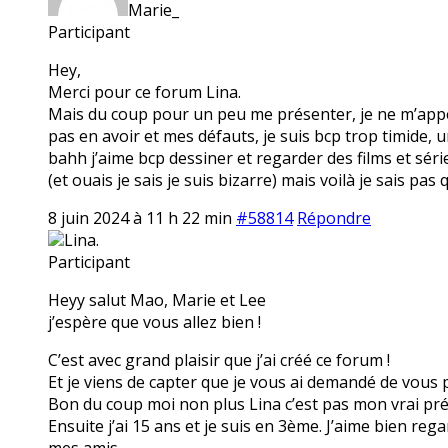
Marie_
Participant
Hey,
Merci pour ce forum Lina.
Mais du coup pour un peu me présenter, je ne m’appel
pas en avoir et mes défauts, je suis bcp trop timide,
bahh j’aime bcp dessiner et regarder des films et séri
(et ouais je sais je suis bizarre) mais voilà je sais pas 
8 juin 2024 à 11 h 22 min
#58814
Répondre
Lina.
Participant
Heyy salut Mao, Marie et Lee
j’espère que vous allez bien !
C’est avec grand plaisir que j’ai créé ce forum !
Et je viens de capter que je vous ai demandé de vous p
Bon du coup moi non plus Lina c’est pas mon vrai préno
Ensuite j’ai 15 ans et je suis en 3ème. J’aime bien reg
mes amis