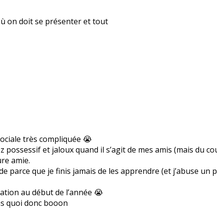
où on doit se présenter et tout
 sociale très compliquée 😭
ez possessif et jaloux quand il s’agit de mes amis (mais du co
ure amie.
parce que je finis jamais de les apprendre (et j’abuse un pe
tation au début de l’année 😭
pas quoi donc booon