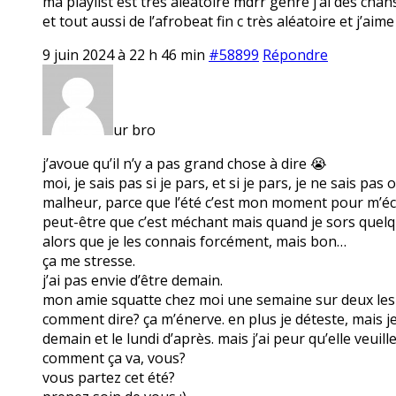
ma playlist est très aléatoire mdrr genre j’ai des ch
et tout aussi de l’afrobeat fin c très aléatoire et j’a
9 juin 2024 à 22 h 46 min
#58899
Répondre
ur bro
j’avoue qu’il n’y a pas grand chose à dire 😭
moi, je sais pas si je pars, et si je pars, je ne sais p
malheur, parce que l’été c’est mon moment pour m’éch
peut-être que c’est méchant mais quand je sors quelque
alors que je les connais forcément, mais bon…
ça me stresse.
j’ai pas envie d’être demain.
mon amie squatte chez moi une semaine sur deux les lu
comment dire? ça m’énerve. en plus je déteste, mais je
demain et le lundi d’après. mais j’ai peur qu’elle veuill
comment ça va, vous?
vous partez cet été?