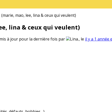
(marie, mao, lee, lina & ceux qui veulent)
e, lina & ceux qui veulent)
 mis à jour pour la dernière fois par
Lina., le
il y a 1 année 
ités, défauts, hobbies…)