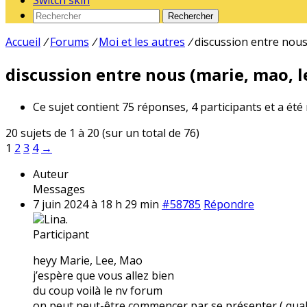
Switch skin
Rechercher
Accueil
/
Forums
/
Moi et les autres
/
discussion entre nous 
discussion entre nous (marie, mao, le
Ce sujet contient 75 réponses, 4 participants et a été
20 sujets de 1 à 20 (sur un total de 76)
1
2
3
4
→
Auteur
Messages
7 juin 2024 à 18 h 29 min
#58785
Répondre
Lina.
Participant
heyy Marie, Lee, Mao
j’espère que vous allez bien
du coup voilà le nv forum
on peut peut-être commencer par se présenter ( qual