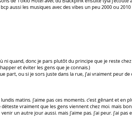
ansons de Tokio Hotel avec du Blackpink ensuite tyla j’écout
ime bcp aussi les musiques avec des vibes un peu 2000 ou 2010 
as où ni quand, donc je pars plutôt du principe que je reste ch
apper et éviter les gens que je connais.)
 part, ou si je sors juste dans la rue, j’ai vraiment peur de
ndis matins. j’aime pas ces moments. c’est gênant et en plus
 déteste vraiment que les gens viennent chez moi. mais bon, i
e venir un autre jour aussi. mais j’aime pas. j’ai peur. j’ai pas