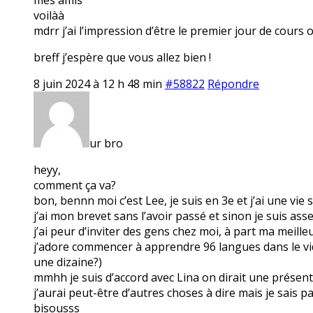
voilàà
mdrr j’ai l’impression d’être le premier jour de cours 
breff j’espère que vous allez bien !
8 juin 2024 à 12 h 48 min
#58822
Répondre
ur bro
heyy,
comment ça va?
bon, bennn moi c’est Lee, je suis en 3e et j’ai une vie
j’ai mon brevet sans l’avoir passé et sinon je suis ass
j’ai peur d’inviter des gens chez moi, à part ma meille
j’adore commencer à apprendre 96 langues dans le vide 
une dizaine?)
mmhh je suis d’accord avec Lina on dirait une présen
j’aurai peut-être d’autres choses à dire mais je sais 
bisousss