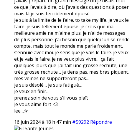
j’avais préparé un grand message où je disais tout
ce que j’avais à dire, où j’avais des questions à poser
mais là je suis terriblement épuisé…
je suis à la limite de le faire. to take my life. je veux le
faire. je suis tellement épuisé. je crois que ma
meilleure amie ne m’aime plus. je n’ai de messages
de plus personne. j’ai besoin que quelqu’un se rende
compte, mais tout le monde me parle froidement,
s’ennuie avec moi. je sens que je vais le faire. je veux
et je vais le faire. je ne veux plus vivre… ça fait
quelques jours que j’ai fait une grosse rechute, une
très grosse rechute… je tiens pas. mes bras piquent.
mes veines ne supporteront pas…
je suis désolé… je suis fatigué…
je veux en finir…
prenez soin de vous s’il vous plaît
je vous aime fort <3
lee…✰
16 juin 2024 à 18 h 47 min
#59292
Répondre
Fil Santé Jeunes