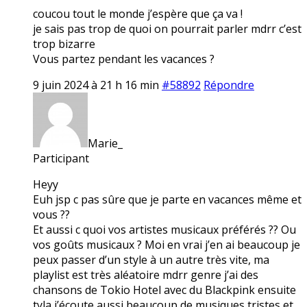
coucou tout le monde j’espère que ça va !
je sais pas trop de quoi on pourrait parler mdrr c’est
trop bizarre
Vous partez pendant les vacances ?
9 juin 2024 à 21 h 16 min
#58892
Répondre
Marie_
Participant
Heyy
Euh jsp c pas sûre que je parte en vacances même et
vous ??
Et aussi c quoi vos artistes musicaux préférés ?? Ou
vos goûts musicaux ? Moi en vrai j’en ai beaucoup je
peux passer d’un style à un autre très vite, ma
playlist est très aléatoire mdrr genre j’ai des
chansons de Tokio Hotel avec du Blackpink ensuite
tyla j’écoute aussi beaucoup de musiques tristes et