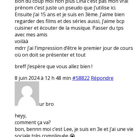
Bon du coup moi non plus Lina c’est pas mon vrai
prénom c’est juste un pseudo que j’utilise ici.
Ensuite j’ai 15 ans et je suis en 3ème. J’aime bien
regarder des films et des séries aussi, j’aime bcp
cuisiner et écouter de la musique. Passer du tps
avec mes amis
voilàà
mdrr j’ai l’impression d’être le premier jour de cours
où on doit se présenter et tout
breff j’espère que vous allez bien !
8 juin 2024 à 12 h 48 min
#58822
Répondre
ur bro
heyy,
comment ça va?
bon, bennn moi c’est Lee, je suis en 3e et j’ai une vie
sociale très compliquée 😭