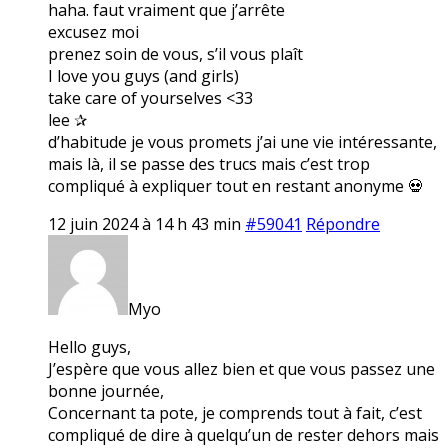
haha. faut vraiment que j’arrête
excusez moi
prenez soin de vous, s’il vous plaît
I love you guys (and girls)
take care of yourselves <33
lee ✰
d’habitude je vous promets j’ai une vie intéressante,
mais là, il se passe des trucs mais c’est trop
compliqué à expliquer tout en restant anonyme 💀
12 juin 2024 à 14 h 43 min
#59041
Répondre
Myo
Hello guys,
J’espère que vous allez bien et que vous passez une
bonne journée,
Concernant ta pote, je comprends tout à fait, c’est
compliqué de dire à quelqu’un de rester dehors mais