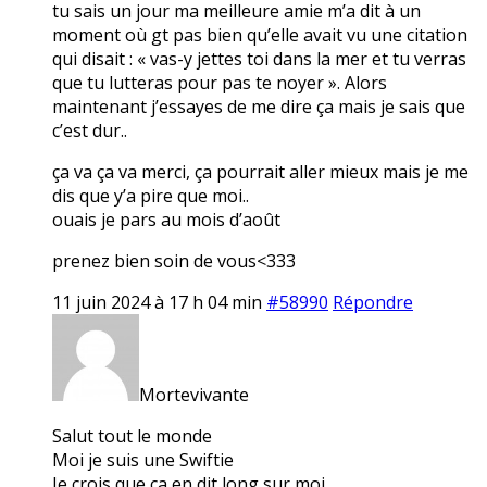
tu sais un jour ma meilleure amie m’a dit à un
moment où gt pas bien qu’elle avait vu une citation
qui disait : « vas-y jettes toi dans la mer et tu verras
que tu lutteras pour pas te noyer ». Alors
maintenant j’essayes de me dire ça mais je sais que
c’est dur..
ça va ça va merci, ça pourrait aller mieux mais je me
dis que y’a pire que moi..
ouais je pars au mois d’août
prenez bien soin de vous<333
11 juin 2024 à 17 h 04 min
#58990
Répondre
Mortevivante
Salut tout le monde
Moi je suis une Swiftie
Je crois que ça en dit long sur moi