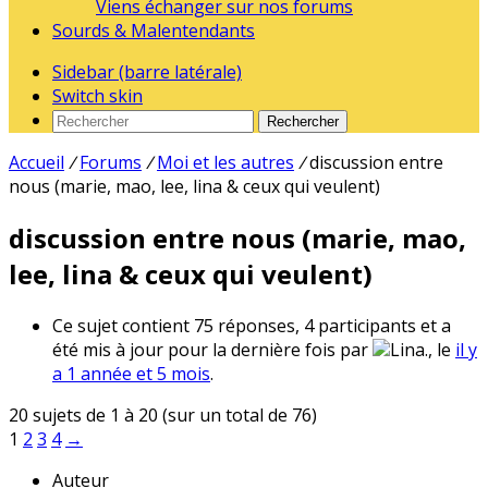
Viens échanger sur nos forums
Sourds & Malentendants
Sidebar (barre latérale)
Switch skin
Rechercher
Accueil
/
Forums
/
Moi et les autres
/
discussion entre
nous (marie, mao, lee, lina & ceux qui veulent)
discussion entre nous (marie, mao,
lee, lina & ceux qui veulent)
Ce sujet contient 75 réponses, 4 participants et a
été mis à jour pour la dernière fois par
Lina., le
il y
a 1 année et 5 mois
.
20 sujets de 1 à 20 (sur un total de 76)
1
2
3
4
→
Auteur