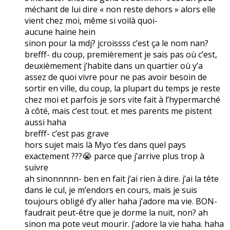
méchant de lui dire « non reste dehors » alors elle
vient chez moi, même si voilà quoi-
aucune haine hein
sinon pour la mdj? jcroissss c’est ça le nom nan?
brefff- du coup, premièrement je sais pas où c’est,
deuxièmement j’habite dans un quartier où y’a
assez de quoi vivre pour ne pas avoir besoin de
sortir en ville, du coup, la plupart du temps je reste
chez moi et parfois je sors vite fait à l’hypermarché
à côté, mais c’est tout. et mes parents me pistent
aussi haha
brefff- c’est pas grave
hors sujet mais là Myo t’es dans quel pays
exactement ???😭 parce que j’arrive plus trop à
suivre
ah sinonnnnn- ben en fait j’ai rien à dire. j’ai la tête
dans le cul, je m’endors en cours, mais je suis
toujours obligé d’y aller haha j’adore ma vie. BON-
faudrait peut-être que je dorme la nuit, non? ah
sinon ma pote veut mourir. j’adore la vie haha. haha