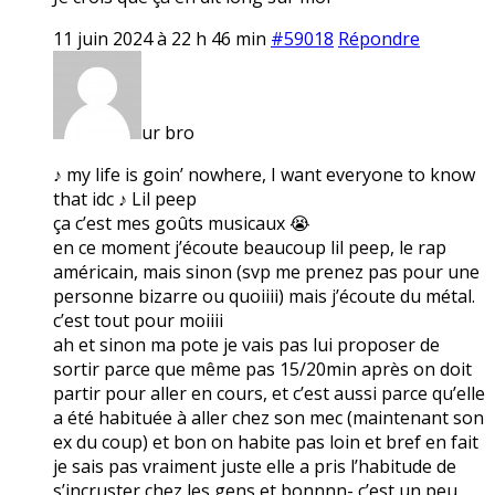
11 juin 2024 à 22 h 46 min
#59018
Répondre
ur bro
♪ my life is goin’ nowhere, I want everyone to know
that idc ♪ Lil peep
ça c’est mes goûts musicaux 😭
en ce moment j’écoute beaucoup lil peep, le rap
américain, mais sinon (svp me prenez pas pour une
personne bizarre ou quoiiii) mais j’écoute du métal.
c’est tout pour moiiii
ah et sinon ma pote je vais pas lui proposer de
sortir parce que même pas 15/20min après on doit
partir pour aller en cours, et c’est aussi parce qu’elle
a été habituée à aller chez son mec (maintenant son
ex du coup) et bon on habite pas loin et bref en fait
je sais pas vraiment juste elle a pris l’habitude de
s’incruster chez les gens et bonnnn- c’est un peu