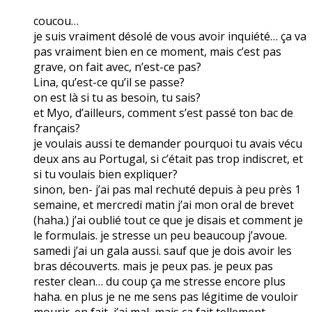
coucou…
je suis vraiment désolé de vous avoir inquiété… ça va
pas vraiment bien en ce moment, mais c’est pas
grave, on fait avec, n’est-ce pas?
Lina, qu’est-ce qu’il se passe?
on est là si tu as besoin, tu sais?
et Myo, d’ailleurs, comment s’est passé ton bac de
français?
je voulais aussi te demander pourquoi tu avais vécu
deux ans au Portugal, si c’était pas trop indiscret, et
si tu voulais bien expliquer?
sinon, ben- j’ai pas mal rechuté depuis à peu près 1
semaine, et mercredi matin j’ai mon oral de brevet
(haha.) j’ai oublié tout ce que je disais et comment je
le formulais. je stresse un peu beaucoup j’avoue.
samedi j’ai un gala aussi. sauf que je dois avoir les
bras découverts. mais je peux pas. je peux pas
rester clean… du coup ça me stresse encore plus
haha. en plus je ne me sens pas légitime de vouloir
mourir. en fait, j’ai mal, mais ça fait tellement