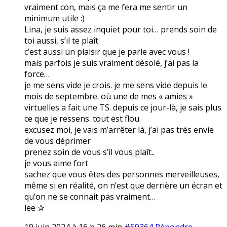
vraiment con, mais ça me fera me sentir un
minimum utile :)
Lina, je suis assez inquiet pour toi… prends soin de
toi aussi, s’il te plaît
c’est aussi un plaisir que je parle avec vous !
mais parfois je suis vraiment désolé, j’ai pas la
force…
je me sens vide je crois. je me sens vide depuis le
mois de septembre. où une de mes « amies »
virtuelles a fait une TS. depuis ce jour-là, je sais plus
ce que je ressens. tout est flou.
excusez moi, je vais m’arrêter là, j’ai pas très envie
de vous déprimer
prenez soin de vous s’il vous plaît..
je vous aime fort
sachez que vous êtes des personnes merveilleuses,
même si en réalité, on n’est que derrière un écran et
qu’on ne se connait pas vraiment…
lee ✰
19 juin 2024 à 16 h 26 min
#59364
Répondre