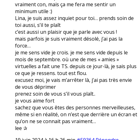
vraiment con, mais ça me fera me sentir un
minimum utile :)
Lina, je suis assez inquiet pour toi… prends soin de
toi aussi, s’il te plaît
c’est aussi un plaisir que je parle avec vous !
mais parfois je suis vraiment désolé, j’ai pas la
force…
je me sens vide je crois. je me sens vide depuis le
mois de septembre. où une de mes « amies »
virtuelles a fait une TS. depuis ce jour-là, je sais plus
ce que je ressens. tout est flou.
excusez moi, je vais m’arrêter là, j’ai pas très envie
de vous déprimer
prenez soin de vous s’il vous plaît..
je vous aime fort
sachez que vous êtes des personnes merveilleuses,
même si en réalité, on n’est que derrière un écran et
qu’on ne se connait pas vraiment…
lee ✰
19 juin 2024 à 16 h 26 min
#59364
Répondre