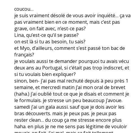
coucou…
je suis vraiment désolé de vous avoir inquiété… ça va
pas vraiment bien en ce moment, mais c’est pas
grave, on fait avec, n’est-ce pas?
Lina, qu’est-ce qu’il se passe?
on est là si tu as besoin, tu sais?
et Myo, d’ailleurs, comment s’est passé ton bac de
français?
je voulais aussi te demander pourquoi tu avais vécu
deux ans au Portugal, si c’était pas trop indiscret, et
si tu voulais bien expliquer?
sinon, ben- j’ai pas mal rechuté depuis à peu près 1
semaine, et mercredi matin j’ai mon oral de brevet
(haha.) j’ai oublié tout ce que je disais et comment je
le formulais. je stresse un peu beaucoup j’avoue.
samedi j’ai un gala aussi. sauf que je dois avoir les
bras découverts. mais je peux pas. je peux pas
rester clean… du coup ça me stresse encore plus
haha. en plus je ne me sens pas légitime de vouloir
mourir. en fait, j’ai mal, mais ça fait tellement