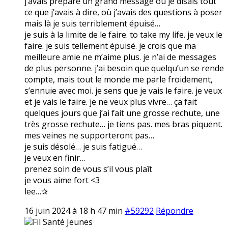
j’avais préparé un grand message où je disais tout
ce que j’avais à dire, où j’avais des questions à poser
mais là je suis terriblement épuisé…
je suis à la limite de le faire. to take my life. je veux le
faire. je suis tellement épuisé. je crois que ma
meilleure amie ne m’aime plus. je n’ai de messages
de plus personne. j’ai besoin que quelqu’un se rende
compte, mais tout le monde me parle froidement,
s’ennuie avec moi. je sens que je vais le faire. je veux
et je vais le faire. je ne veux plus vivre… ça fait
quelques jours que j’ai fait une grosse rechute, une
très grosse rechute… je tiens pas. mes bras piquent.
mes veines ne supporteront pas…
je suis désolé… je suis fatigué…
je veux en finir…
prenez soin de vous s’il vous plaît
je vous aime fort <3
lee…✰
16 juin 2024 à 18 h 47 min
#59292
Répondre
Fil Santé Jeunes