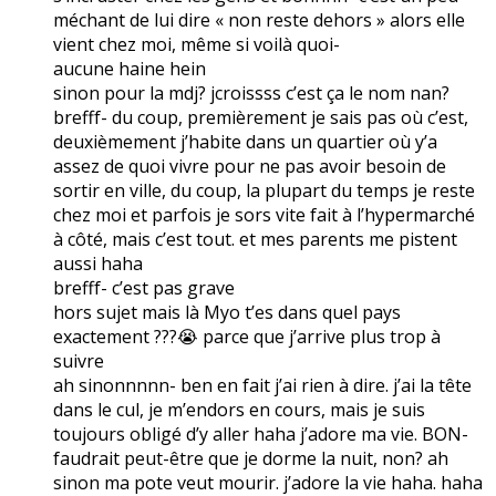
méchant de lui dire « non reste dehors » alors elle
vient chez moi, même si voilà quoi-
aucune haine hein
sinon pour la mdj? jcroissss c’est ça le nom nan?
brefff- du coup, premièrement je sais pas où c’est,
deuxièmement j’habite dans un quartier où y’a
assez de quoi vivre pour ne pas avoir besoin de
sortir en ville, du coup, la plupart du temps je reste
chez moi et parfois je sors vite fait à l’hypermarché
à côté, mais c’est tout. et mes parents me pistent
aussi haha
brefff- c’est pas grave
hors sujet mais là Myo t’es dans quel pays
exactement ???😭 parce que j’arrive plus trop à
suivre
ah sinonnnnn- ben en fait j’ai rien à dire. j’ai la tête
dans le cul, je m’endors en cours, mais je suis
toujours obligé d’y aller haha j’adore ma vie. BON-
faudrait peut-être que je dorme la nuit, non? ah
sinon ma pote veut mourir. j’adore la vie haha. haha