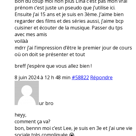
Bon du coup moi non plus Lina c’est pas mon vrai
prénom c’est juste un pseudo que j’utilise ici.
Ensuite j’ai 15 ans et je suis en 3ème. J’aime bien
regarder des films et des séries aussi, j’aime bcp
cuisiner et écouter de la musique. Passer du tps
avec mes amis
voilàà
mdrr j’ai l’impression d’être le premier jour de cours
où on doit se présenter et tout
breff j’espère que vous allez bien !
8 juin 2024 à 12 h 48 min
#58822
Répondre
ur bro
heyy,
comment ça va?
bon, bennn moi c’est Lee, je suis en 3e et j’ai une vie
sociale très compliquée 😭