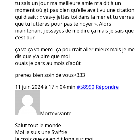
tu sais un jour ma meilleure amie m’a dit à un
moment où gt pas bien qu’elle avait vu une citation
qui disait : « vas-y jettes toi dans la mer et tu verras
que tu lutteras pour pas te noyer ». Alors
maintenant j’essayes de me dire ça mais je sais que
c’est dur..
ça va ça va merci, ça pourrait aller mieux mais je me
dis que y’a pire que moi..
ouais je pars au mois d’août
prenez bien soin de vous<333
11 juin 2024 à 17 h 04 min
#58990
Répondre
Mortevivante
Salut tout le monde
Moi je suis une Swiftie
Je crois que ça en dit long sur moi