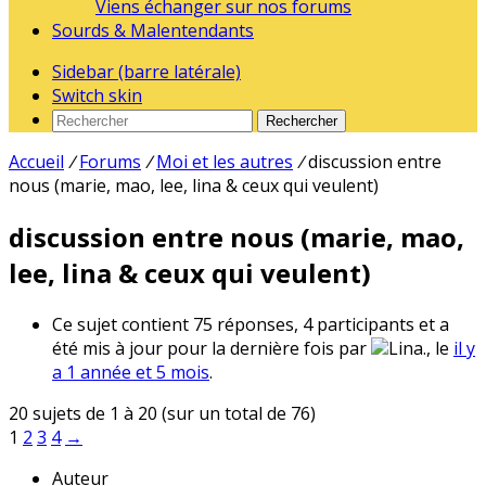
Viens échanger sur nos forums
Sourds & Malentendants
Sidebar (barre latérale)
Switch skin
Rechercher
Accueil
/
Forums
/
Moi et les autres
/
discussion entre
nous (marie, mao, lee, lina & ceux qui veulent)
discussion entre nous (marie, mao,
lee, lina & ceux qui veulent)
Ce sujet contient 75 réponses, 4 participants et a
été mis à jour pour la dernière fois par
Lina., le
il y
a 1 année et 5 mois
.
20 sujets de 1 à 20 (sur un total de 76)
1
2
3
4
→
Auteur