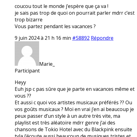
coucou tout le monde j’espère que ça va !
je sais pas trop de quoi on pourrait parler mdrr c’est
trop bizarre
Vous partez pendant les vacances ?
9 juin 2024 à 21 h 16 min
#58892
Répondre
Marie_
Participant
Heyy
Euh jsp c pas sûre que je parte en vacances même et
vous ??
Et aussi c quoi vos artistes musicaux préférés ?? Ou
vos goûts musicaux ? Moi en vrai j’en ai beaucoup je
peux passer d’un style à un autre très vite, ma
playlist est très aléatoire mdrr genre j’ai des
chansons de Tokio Hotel avec du Blackpink ensuite
tyla j’écoute aussi beaucoup de musiques tristes et