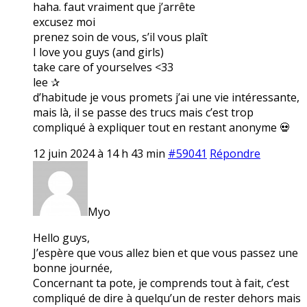
haha. faut vraiment que j’arrête
excusez moi
prenez soin de vous, s’il vous plaît
I love you guys (and girls)
take care of yourselves <33
lee ✰
d’habitude je vous promets j’ai une vie intéressante,
mais là, il se passe des trucs mais c’est trop
compliqué à expliquer tout en restant anonyme 💀
12 juin 2024 à 14 h 43 min
#59041
Répondre
Myo
Hello guys,
J’espère que vous allez bien et que vous passez une
bonne journée,
Concernant ta pote, je comprends tout à fait, c’est
compliqué de dire à quelqu’un de rester dehors mais