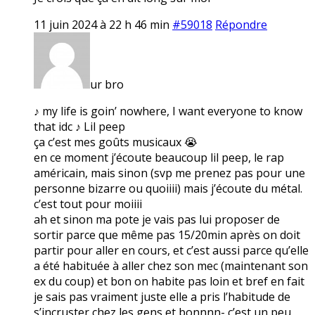
11 juin 2024 à 22 h 46 min
#59018
Répondre
ur bro
♪ my life is goin’ nowhere, I want everyone to know
that idc ♪ Lil peep
ça c’est mes goûts musicaux 😭
en ce moment j’écoute beaucoup lil peep, le rap
américain, mais sinon (svp me prenez pas pour une
personne bizarre ou quoiiii) mais j’écoute du métal.
c’est tout pour moiiii
ah et sinon ma pote je vais pas lui proposer de
sortir parce que même pas 15/20min après on doit
partir pour aller en cours, et c’est aussi parce qu’elle
a été habituée à aller chez son mec (maintenant son
ex du coup) et bon on habite pas loin et bref en fait
je sais pas vraiment juste elle a pris l’habitude de
s’incruster chez les gens et bonnnn- c’est un peu