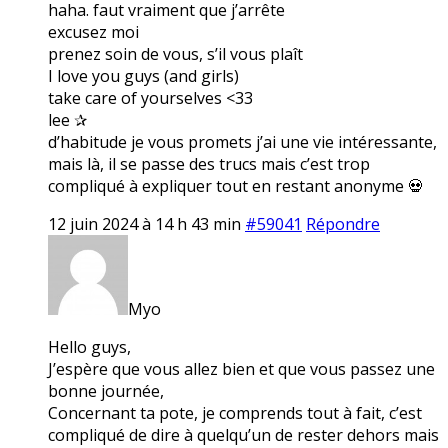
haha. faut vraiment que j’arrête
excusez moi
prenez soin de vous, s’il vous plaît
I love you guys (and girls)
take care of yourselves <33
lee ✰
d’habitude je vous promets j’ai une vie intéressante,
mais là, il se passe des trucs mais c’est trop
compliqué à expliquer tout en restant anonyme 💀
12 juin 2024 à 14 h 43 min
#59041
Répondre
Myo
Hello guys,
J’espère que vous allez bien et que vous passez une
bonne journée,
Concernant ta pote, je comprends tout à fait, c’est
compliqué de dire à quelqu’un de rester dehors mais