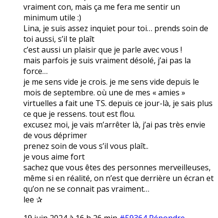
vraiment con, mais ça me fera me sentir un
minimum utile :)
Lina, je suis assez inquiet pour toi… prends soin de
toi aussi, s’il te plaît
c’est aussi un plaisir que je parle avec vous !
mais parfois je suis vraiment désolé, j’ai pas la
force…
je me sens vide je crois. je me sens vide depuis le
mois de septembre. où une de mes « amies »
virtuelles a fait une TS. depuis ce jour-là, je sais plus
ce que je ressens. tout est flou.
excusez moi, je vais m’arrêter là, j’ai pas très envie
de vous déprimer
prenez soin de vous s’il vous plaît..
je vous aime fort
sachez que vous êtes des personnes merveilleuses,
même si en réalité, on n’est que derrière un écran et
qu’on ne se connait pas vraiment…
lee ✰
19 juin 2024 à 16 h 26 min
#59364
Répondre