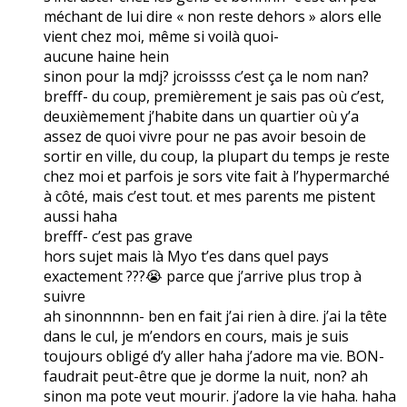
méchant de lui dire « non reste dehors » alors elle
vient chez moi, même si voilà quoi-
aucune haine hein
sinon pour la mdj? jcroissss c’est ça le nom nan?
brefff- du coup, premièrement je sais pas où c’est,
deuxièmement j’habite dans un quartier où y’a
assez de quoi vivre pour ne pas avoir besoin de
sortir en ville, du coup, la plupart du temps je reste
chez moi et parfois je sors vite fait à l’hypermarché
à côté, mais c’est tout. et mes parents me pistent
aussi haha
brefff- c’est pas grave
hors sujet mais là Myo t’es dans quel pays
exactement ???😭 parce que j’arrive plus trop à
suivre
ah sinonnnnn- ben en fait j’ai rien à dire. j’ai la tête
dans le cul, je m’endors en cours, mais je suis
toujours obligé d’y aller haha j’adore ma vie. BON-
faudrait peut-être que je dorme la nuit, non? ah
sinon ma pote veut mourir. j’adore la vie haha. haha