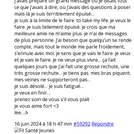
j’avais préparé un grand message où je disais tout
ce que j’avais à dire, où j’avais des questions à poser
mais là je suis terriblement épuisé…
je suis à la limite de le faire. to take my life. je veux le
faire. je suis tellement épuisé. je crois que ma
meilleure amie ne m’aime plus. je n’ai de messages
de plus personne. j’ai besoin que quelqu’un se rende
compte, mais tout le monde me parle froidement,
s’ennuie avec moi. je sens que je vais le faire. je veux
et je vais le faire. je ne veux plus vivre… ça fait
quelques jours que j’ai fait une grosse rechute, une
très grosse rechute… je tiens pas. mes bras piquent.
mes veines ne supporteront pas…
je suis désolé… je suis fatigué…
je veux en finir…
prenez soin de vous s’il vous plaît
je vous aime fort <3
lee…✰
16 juin 2024 à 18 h 47 min
#59292
Répondre
Fil Santé Jeunes