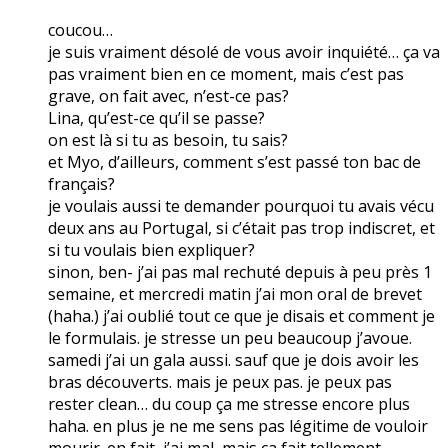
coucou…
je suis vraiment désolé de vous avoir inquiété… ça va
pas vraiment bien en ce moment, mais c’est pas
grave, on fait avec, n’est-ce pas?
Lina, qu’est-ce qu’il se passe?
on est là si tu as besoin, tu sais?
et Myo, d’ailleurs, comment s’est passé ton bac de
français?
je voulais aussi te demander pourquoi tu avais vécu
deux ans au Portugal, si c’était pas trop indiscret, et
si tu voulais bien expliquer?
sinon, ben- j’ai pas mal rechuté depuis à peu près 1
semaine, et mercredi matin j’ai mon oral de brevet
(haha.) j’ai oublié tout ce que je disais et comment je
le formulais. je stresse un peu beaucoup j’avoue.
samedi j’ai un gala aussi. sauf que je dois avoir les
bras découverts. mais je peux pas. je peux pas
rester clean… du coup ça me stresse encore plus
haha. en plus je ne me sens pas légitime de vouloir
mourir. en fait, j’ai mal, mais ça fait tellement