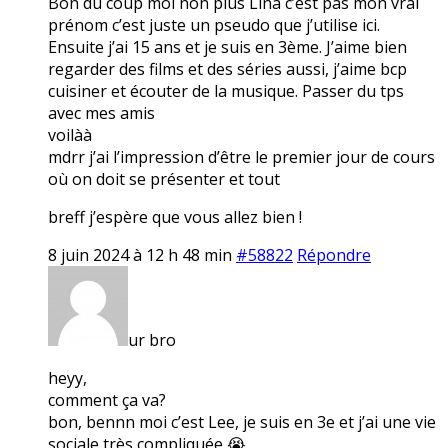
Bon du coup moi non plus Lina c’est pas mon vrai
prénom c’est juste un pseudo que j’utilise ici.
Ensuite j’ai 15 ans et je suis en 3ème. J’aime bien
regarder des films et des séries aussi, j’aime bcp
cuisiner et écouter de la musique. Passer du tps
avec mes amis
voilàà
mdrr j’ai l’impression d’être le premier jour de cours
où on doit se présenter et tout
breff j’espère que vous allez bien !
8 juin 2024 à 12 h 48 min
#58822
Répondre
ur bro
heyy,
comment ça va?
bon, bennn moi c’est Lee, je suis en 3e et j’ai une vie
sociale très compliquée 😭