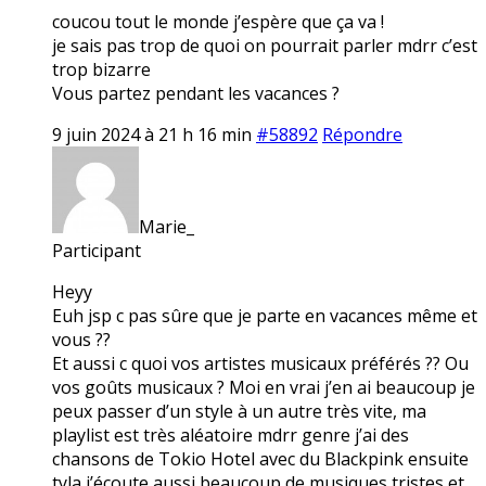
coucou tout le monde j’espère que ça va !
je sais pas trop de quoi on pourrait parler mdrr c’est
trop bizarre
Vous partez pendant les vacances ?
9 juin 2024 à 21 h 16 min
#58892
Répondre
Marie_
Participant
Heyy
Euh jsp c pas sûre que je parte en vacances même et
vous ??
Et aussi c quoi vos artistes musicaux préférés ?? Ou
vos goûts musicaux ? Moi en vrai j’en ai beaucoup je
peux passer d’un style à un autre très vite, ma
playlist est très aléatoire mdrr genre j’ai des
chansons de Tokio Hotel avec du Blackpink ensuite
tyla j’écoute aussi beaucoup de musiques tristes et