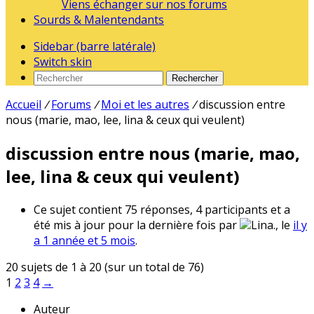
Viens échanger sur nos forums
Sourds & Malentendants
Sidebar (barre latérale)
Switch skin
Rechercher
Accueil
/
Forums
/
Moi et les autres
/
discussion entre
nous (marie, mao, lee, lina & ceux qui veulent)
discussion entre nous (marie, mao,
lee, lina & ceux qui veulent)
Ce sujet contient 75 réponses, 4 participants et a
été mis à jour pour la dernière fois par
Lina., le
il y
a 1 année et 5 mois
.
20 sujets de 1 à 20 (sur un total de 76)
1
2
3
4
→
Auteur