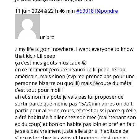
11 juin 2024 à 22 h 46 min
#59018
Répondre
ur bro
♪ my life is goin’ nowhere, I want everyone to know
that idc ♪ Lil peep
ça c’est mes goûts musicaux 😭
en ce moment j’écoute beaucoup lil peep, le rap
américain, mais sinon (svp me prenez pas pour une
personne bizarre ou quoiiii) mais j’écoute du métal.
c’est tout pour moiiii
ah et sinon ma pote je vais pas lui proposer de
sortir parce que même pas 15/20min après on doit
partir pour aller en cours, et c’est aussi parce qu’elle
a été habituée à aller chez son mec (maintenant son
ex du coup) et bon on habite pas loin et bref en fait
je sais pas vraiment juste elle a pris l’habitude de
s’incruster chez les gens et bonnnn- c’est un peu