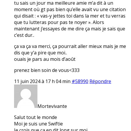
tu sais un jour ma meilleure amie m’a dit à un
moment où gt pas bien qu’elle avait vu une citation
qui disait : « vas-y jettes toi dans la mer et tu verras
que tu lutteras pour pas te noyer ». Alors
maintenant j’essayes de me dire ça mais je sais que
c’est dur..
ça va ça va merci, ça pourrait aller mieux mais je me
dis que y’a pire que moi..
ouais je pars au mois d’août
prenez bien soin de vous<333
11 juin 2024 à 17 h 04 min
#58990
Répondre
Mortevivante
Salut tout le monde
Moi je suis une Swiftie
Je crois que ça en dit long sur moi