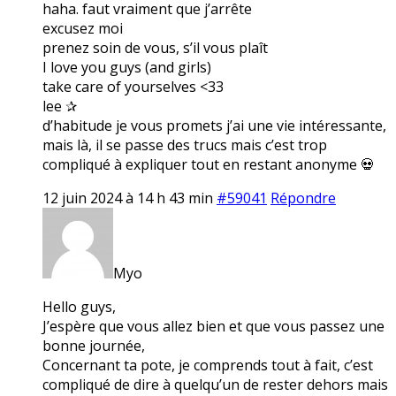
haha. faut vraiment que j’arrête
excusez moi
prenez soin de vous, s’il vous plaît
I love you guys (and girls)
take care of yourselves <33
lee ✰
d’habitude je vous promets j’ai une vie intéressante,
mais là, il se passe des trucs mais c’est trop
compliqué à expliquer tout en restant anonyme 💀
12 juin 2024 à 14 h 43 min
#59041
Répondre
Myo
Hello guys,
J’espère que vous allez bien et que vous passez une
bonne journée,
Concernant ta pote, je comprends tout à fait, c’est
compliqué de dire à quelqu’un de rester dehors mais