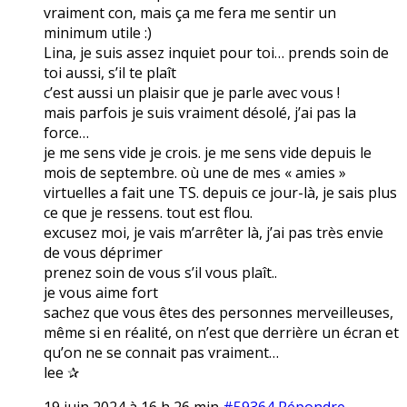
vraiment con, mais ça me fera me sentir un
minimum utile :)
Lina, je suis assez inquiet pour toi… prends soin de
toi aussi, s’il te plaît
c’est aussi un plaisir que je parle avec vous !
mais parfois je suis vraiment désolé, j’ai pas la
force…
je me sens vide je crois. je me sens vide depuis le
mois de septembre. où une de mes « amies »
virtuelles a fait une TS. depuis ce jour-là, je sais plus
ce que je ressens. tout est flou.
excusez moi, je vais m’arrêter là, j’ai pas très envie
de vous déprimer
prenez soin de vous s’il vous plaît..
je vous aime fort
sachez que vous êtes des personnes merveilleuses,
même si en réalité, on n’est que derrière un écran et
qu’on ne se connait pas vraiment…
lee ✰
19 juin 2024 à 16 h 26 min
#59364
Répondre