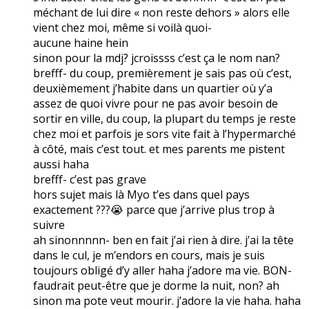
méchant de lui dire « non reste dehors » alors elle
vient chez moi, même si voilà quoi-
aucune haine hein
sinon pour la mdj? jcroissss c’est ça le nom nan?
brefff- du coup, premièrement je sais pas où c’est,
deuxièmement j’habite dans un quartier où y’a
assez de quoi vivre pour ne pas avoir besoin de
sortir en ville, du coup, la plupart du temps je reste
chez moi et parfois je sors vite fait à l’hypermarché
à côté, mais c’est tout. et mes parents me pistent
aussi haha
brefff- c’est pas grave
hors sujet mais là Myo t’es dans quel pays
exactement ???😭 parce que j’arrive plus trop à
suivre
ah sinonnnnn- ben en fait j’ai rien à dire. j’ai la tête
dans le cul, je m’endors en cours, mais je suis
toujours obligé d’y aller haha j’adore ma vie. BON-
faudrait peut-être que je dorme la nuit, non? ah
sinon ma pote veut mourir. j’adore la vie haha. haha