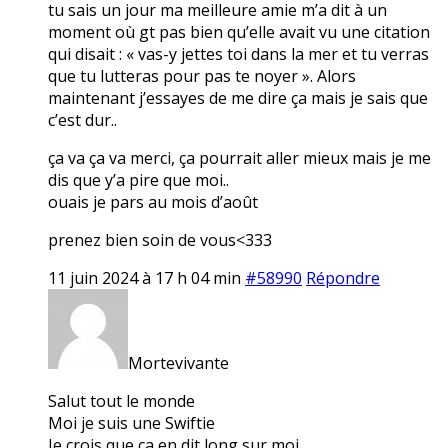
tu sais un jour ma meilleure amie m’a dit à un
moment où gt pas bien qu’elle avait vu une citation
qui disait : « vas-y jettes toi dans la mer et tu verras
que tu lutteras pour pas te noyer ». Alors
maintenant j’essayes de me dire ça mais je sais que
c’est dur..
ça va ça va merci, ça pourrait aller mieux mais je me
dis que y’a pire que moi..
ouais je pars au mois d’août
prenez bien soin de vous<333
11 juin 2024 à 17 h 04 min
#58990
Répondre
Mortevivante
Salut tout le monde
Moi je suis une Swiftie
Je crois que ça en dit long sur moi