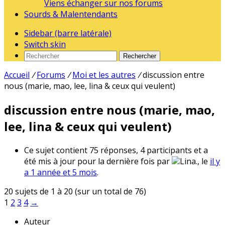
Viens échanger sur nos forums
Sourds & Malentendants
Sidebar (barre latérale)
Switch skin
Rechercher
Accueil
/
Forums
/
Moi et les autres
/
discussion entre
nous (marie, mao, lee, lina & ceux qui veulent)
discussion entre nous (marie, mao,
lee, lina & ceux qui veulent)
Ce sujet contient 75 réponses, 4 participants et a
été mis à jour pour la dernière fois par
Lina., le
il y
a 1 année et 5 mois
.
20 sujets de 1 à 20 (sur un total de 76)
1
2
3
4
→
Auteur