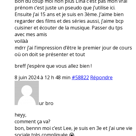
Bon du coup moi non plus Lina c’est pas mon vrai
prénom c’est juste un pseudo que j’utilise ici.
Ensuite j’ai 15 ans et je suis en 3ème. J’aime bien
regarder des films et des séries aussi, j’aime bcp
cuisiner et écouter de la musique. Passer du tps
avec mes amis
voilàà
mdrr j’ai l’impression d’être le premier jour de cours
où on doit se présenter et tout
breff j’espère que vous allez bien !
8 juin 2024 à 12 h 48 min
#58822
Répondre
ur bro
heyy,
comment ça va?
bon, bennn moi c’est Lee, je suis en 3e et j’ai une vie
sociale très compliquée 😭