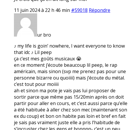
11 juin 2024 à 22 h 46 min
#59018
Répondre
ur bro
♪ my life is goin’ nowhere, I want everyone to know
that idc ♪ Lil peep
ça c’est mes goûts musicaux 😭
en ce moment j’écoute beaucoup lil peep, le rap
américain, mais sinon (svp me prenez pas pour une
personne bizarre ou quoiiii) mais j’écoute du métal.
c’est tout pour moiiii
ah et sinon ma pote je vais pas lui proposer de
sortir parce que même pas 15/20min après on doit
partir pour aller en cours, et c’est aussi parce qu’elle
a été habituée à aller chez son mec (maintenant son
ex du coup) et bon on habite pas loin et bref en fait
je sais pas vraiment juste elle a pris l’habitude de
s’incruster chez les gens et bonnnn- c’est un peu