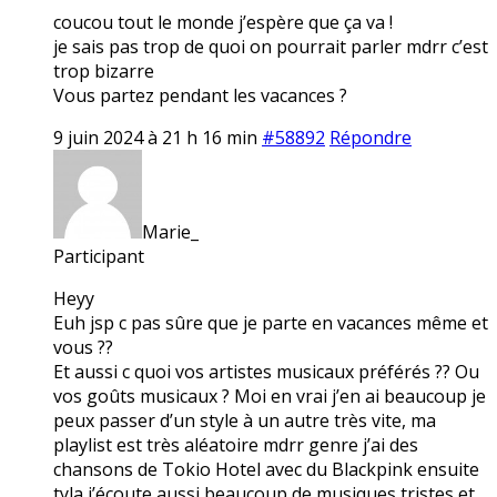
coucou tout le monde j’espère que ça va !
je sais pas trop de quoi on pourrait parler mdrr c’est
trop bizarre
Vous partez pendant les vacances ?
9 juin 2024 à 21 h 16 min
#58892
Répondre
Marie_
Participant
Heyy
Euh jsp c pas sûre que je parte en vacances même et
vous ??
Et aussi c quoi vos artistes musicaux préférés ?? Ou
vos goûts musicaux ? Moi en vrai j’en ai beaucoup je
peux passer d’un style à un autre très vite, ma
playlist est très aléatoire mdrr genre j’ai des
chansons de Tokio Hotel avec du Blackpink ensuite
tyla j’écoute aussi beaucoup de musiques tristes et