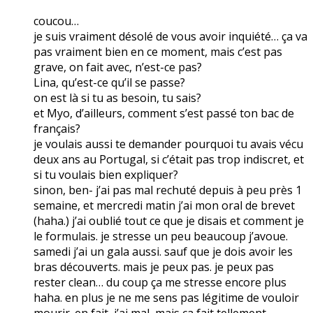
coucou…
je suis vraiment désolé de vous avoir inquiété… ça va
pas vraiment bien en ce moment, mais c’est pas
grave, on fait avec, n’est-ce pas?
Lina, qu’est-ce qu’il se passe?
on est là si tu as besoin, tu sais?
et Myo, d’ailleurs, comment s’est passé ton bac de
français?
je voulais aussi te demander pourquoi tu avais vécu
deux ans au Portugal, si c’était pas trop indiscret, et
si tu voulais bien expliquer?
sinon, ben- j’ai pas mal rechuté depuis à peu près 1
semaine, et mercredi matin j’ai mon oral de brevet
(haha.) j’ai oublié tout ce que je disais et comment je
le formulais. je stresse un peu beaucoup j’avoue.
samedi j’ai un gala aussi. sauf que je dois avoir les
bras découverts. mais je peux pas. je peux pas
rester clean… du coup ça me stresse encore plus
haha. en plus je ne me sens pas légitime de vouloir
mourir. en fait, j’ai mal, mais ça fait tellement