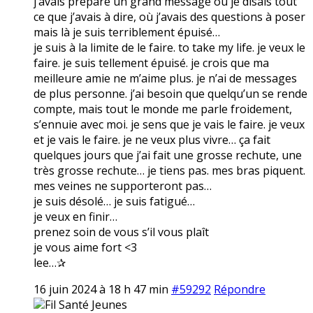
j’avais préparé un grand message où je disais tout
ce que j’avais à dire, où j’avais des questions à poser
mais là je suis terriblement épuisé…
je suis à la limite de le faire. to take my life. je veux le
faire. je suis tellement épuisé. je crois que ma
meilleure amie ne m’aime plus. je n’ai de messages
de plus personne. j’ai besoin que quelqu’un se rende
compte, mais tout le monde me parle froidement,
s’ennuie avec moi. je sens que je vais le faire. je veux
et je vais le faire. je ne veux plus vivre… ça fait
quelques jours que j’ai fait une grosse rechute, une
très grosse rechute… je tiens pas. mes bras piquent.
mes veines ne supporteront pas…
je suis désolé… je suis fatigué…
je veux en finir…
prenez soin de vous s’il vous plaît
je vous aime fort <3
lee…✰
16 juin 2024 à 18 h 47 min
#59292
Répondre
Fil Santé Jeunes