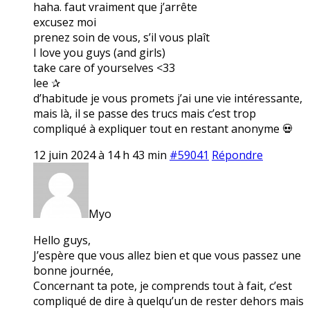
haha. faut vraiment que j’arrête
excusez moi
prenez soin de vous, s’il vous plaît
I love you guys (and girls)
take care of yourselves <33
lee ✰
d’habitude je vous promets j’ai une vie intéressante,
mais là, il se passe des trucs mais c’est trop
compliqué à expliquer tout en restant anonyme 💀
12 juin 2024 à 14 h 43 min
#59041
Répondre
Myo
Hello guys,
J’espère que vous allez bien et que vous passez une
bonne journée,
Concernant ta pote, je comprends tout à fait, c’est
compliqué de dire à quelqu’un de rester dehors mais