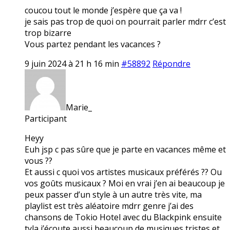
coucou tout le monde j’espère que ça va !
je sais pas trop de quoi on pourrait parler mdrr c’est
trop bizarre
Vous partez pendant les vacances ?
9 juin 2024 à 21 h 16 min
#58892
Répondre
Marie_
Participant
Heyy
Euh jsp c pas sûre que je parte en vacances même et
vous ??
Et aussi c quoi vos artistes musicaux préférés ?? Ou
vos goûts musicaux ? Moi en vrai j’en ai beaucoup je
peux passer d’un style à un autre très vite, ma
playlist est très aléatoire mdrr genre j’ai des
chansons de Tokio Hotel avec du Blackpink ensuite
tyla j’écoute aussi beaucoup de musiques tristes et