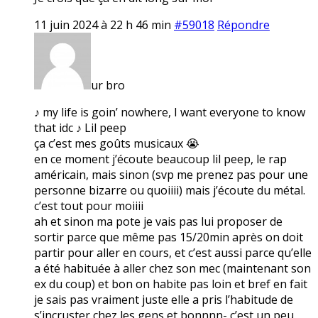
11 juin 2024 à 22 h 46 min
#59018
Répondre
ur bro
♪ my life is goin’ nowhere, I want everyone to know
that idc ♪ Lil peep
ça c’est mes goûts musicaux 😭
en ce moment j’écoute beaucoup lil peep, le rap
américain, mais sinon (svp me prenez pas pour une
personne bizarre ou quoiiii) mais j’écoute du métal.
c’est tout pour moiiii
ah et sinon ma pote je vais pas lui proposer de
sortir parce que même pas 15/20min après on doit
partir pour aller en cours, et c’est aussi parce qu’elle
a été habituée à aller chez son mec (maintenant son
ex du coup) et bon on habite pas loin et bref en fait
je sais pas vraiment juste elle a pris l’habitude de
s’incruster chez les gens et bonnnn- c’est un peu