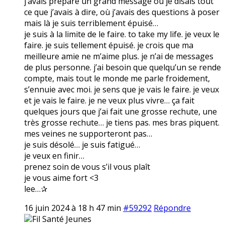
j’avais préparé un grand message où je disais tout
ce que j’avais à dire, où j’avais des questions à poser
mais là je suis terriblement épuisé…
je suis à la limite de le faire. to take my life. je veux le
faire. je suis tellement épuisé. je crois que ma
meilleure amie ne m’aime plus. je n’ai de messages
de plus personne. j’ai besoin que quelqu’un se rende
compte, mais tout le monde me parle froidement,
s’ennuie avec moi. je sens que je vais le faire. je veux
et je vais le faire. je ne veux plus vivre… ça fait
quelques jours que j’ai fait une grosse rechute, une
très grosse rechute… je tiens pas. mes bras piquent.
mes veines ne supporteront pas…
je suis désolé… je suis fatigué…
je veux en finir…
prenez soin de vous s’il vous plaît
je vous aime fort <3
lee…✰
16 juin 2024 à 18 h 47 min
#59292
Répondre
Fil Santé Jeunes