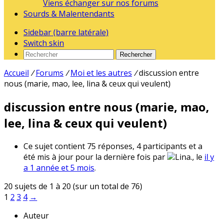
Viens échanger sur nos forums
Sourds & Malentendants
Sidebar (barre latérale)
Switch skin
Rechercher
Accueil
/
Forums
/
Moi et les autres
/
discussion entre
nous (marie, mao, lee, lina & ceux qui veulent)
discussion entre nous (marie, mao,
lee, lina & ceux qui veulent)
Ce sujet contient 75 réponses, 4 participants et a
été mis à jour pour la dernière fois par
Lina., le
il y
a 1 année et 5 mois
.
20 sujets de 1 à 20 (sur un total de 76)
1
2
3
4
→
Auteur