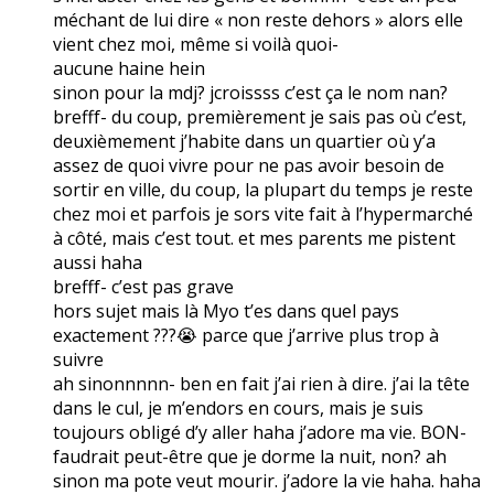
méchant de lui dire « non reste dehors » alors elle
vient chez moi, même si voilà quoi-
aucune haine hein
sinon pour la mdj? jcroissss c’est ça le nom nan?
brefff- du coup, premièrement je sais pas où c’est,
deuxièmement j’habite dans un quartier où y’a
assez de quoi vivre pour ne pas avoir besoin de
sortir en ville, du coup, la plupart du temps je reste
chez moi et parfois je sors vite fait à l’hypermarché
à côté, mais c’est tout. et mes parents me pistent
aussi haha
brefff- c’est pas grave
hors sujet mais là Myo t’es dans quel pays
exactement ???😭 parce que j’arrive plus trop à
suivre
ah sinonnnnn- ben en fait j’ai rien à dire. j’ai la tête
dans le cul, je m’endors en cours, mais je suis
toujours obligé d’y aller haha j’adore ma vie. BON-
faudrait peut-être que je dorme la nuit, non? ah
sinon ma pote veut mourir. j’adore la vie haha. haha