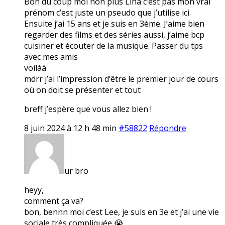
Bon du coup moi non plus Lina c’est pas mon vrai
prénom c’est juste un pseudo que j’utilise ici.
Ensuite j’ai 15 ans et je suis en 3ème. J’aime bien
regarder des films et des séries aussi, j’aime bcp
cuisiner et écouter de la musique. Passer du tps
avec mes amis
voilàà
mdrr j’ai l’impression d’être le premier jour de cours
où on doit se présenter et tout
breff j’espère que vous allez bien !
8 juin 2024 à 12 h 48 min
#58822
Répondre
ur bro
heyy,
comment ça va?
bon, bennn moi c’est Lee, je suis en 3e et j’ai une vie
sociale très compliquée 😭