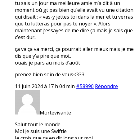
tu sais un jour ma meilleure amie m’a dit à un
moment où gt pas bien qu’elle avait vu une citation
qui disait : « vas-y jettes toi dans la mer et tu verras
que tu lutteras pour pas te noyer ». Alors
maintenant j’essayes de me dire ça mais je sais que
c’est dur..
ça va ça va merci, ça pourrait aller mieux mais je me
dis que y’a pire que moi..
ouais je pars au mois d’août
prenez bien soin de vous<333
11 juin 2024 à 17 h 04 min
#58990
Répondre
Mortevivante
Salut tout le monde
Moi je suis une Swiftie
Je crois que ça en dit long sur moi