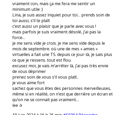
vraiment con, mais ça me fera me sentir un
minimum utile :)
Lina, je suis assez inquiet pour toi… prends soin de
toi aussi, s’il te plaît
c’est aussi un plaisir que je parle avec vous !
mais parfois je suis vraiment désolé, j’ai pas la
force…
je me sens vide je crois. je me sens vide depuis le
mois de septembre. où une de mes « amies »
virtuelles a fait une TS. depuis ce jour-là, je sais plus
ce que je ressens. tout est flou.
excusez moi, je vais m’arrêter là, j’ai pas très envie
de vous déprimer
prenez soin de vous s’il vous plaît..
je vous aime fort
sachez que vous êtes des personnes merveilleuses,
même si en réalité, on n’est que derrière un écran et
qu’on ne se connait pas vraiment…
lee ✰
19 juin 2024 à 16 h 26 min
#59364
Répondre