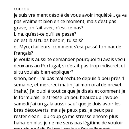
coucou…
je suis vraiment désolé de vous avoir inquiété… ça va
pas vraiment bien en ce moment, mais c’est pas
grave, on fait avec, n’est-ce pas?
Lina, qu’est-ce qu’il se passe?
on est là si tu as besoin, tu sais?
et Myo, d’ailleurs, comment s’est passé ton bac de
français?
je voulais aussi te demander pourquoi tu avais vécu
deux ans au Portugal, si c’était pas trop indiscret, et
si tu voulais bien expliquer?
sinon, ben- j’ai pas mal rechuté depuis à peu près 1
semaine, et mercredi matin j’ai mon oral de brevet
(haha.) j’ai oublié tout ce que je disais et comment je
le formulais. je stresse un peu beaucoup j’avoue.
samedi j’ai un gala aussi. sauf que je dois avoir les
bras découverts. mais je peux pas. je peux pas
rester clean… du coup ça me stresse encore plus
haha. en plus je ne me sens pas légitime de vouloir
mourir. en fait, j’ai mal, mais ça fait tellement