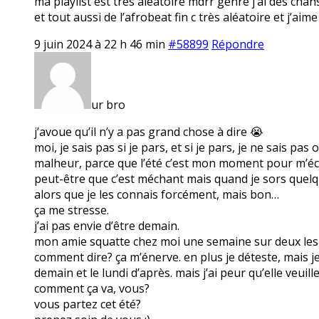
ma playlist est très aléatoire mdrr genre j’ai des ch
et tout aussi de l’afrobeat fin c très aléatoire et j’a
9 juin 2024 à 22 h 46 min
#58899
Répondre
ur bro
j’avoue qu’il n’y a pas grand chose à dire 😭
moi, je sais pas si je pars, et si je pars, je ne sais p
malheur, parce que l’été c’est mon moment pour m’éch
peut-être que c’est méchant mais quand je sors quelque
alors que je les connais forcément, mais bon…
ça me stresse.
j’ai pas envie d’être demain.
mon amie squatte chez moi une semaine sur deux les lu
comment dire? ça m’énerve. en plus je déteste, mais je
demain et le lundi d’après. mais j’ai peur qu’elle veuill
comment ça va, vous?
vous partez cet été?