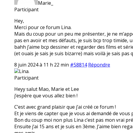
Marie_
Participant
Hey,
Merci pour ce forum Lina.
Mais du coup pour un peu me présenter, je ne m’appel
pas en avoir et mes défauts, je suis bcp trop timide,
bahh j’aime bcp dessiner et regarder des films et séri
(et ouais je sais je suis bizarre) mais voilà je sais pas 
8 juin 2024 à 11 h 22 min
#58814
Répondre
Lina.
Participant
Heyy salut Mao, Marie et Lee
j’espère que vous allez bien !
C’est avec grand plaisir que j’ai créé ce forum !
Et je viens de capter que je vous ai demandé de vous p
Bon du coup moi non plus Lina c’est pas mon vrai préno
Ensuite j’ai 15 ans et je suis en 3ème. J’aime bien reg
mes amis