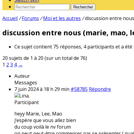
Switch skin
Rechercher
Accueil
/
Forums
/
Moi et les autres
/
discussion entre nous 
discussion entre nous (marie, mao, le
Ce sujet contient 75 réponses, 4 participants et a été
20 sujets de 1 à 20 (sur un total de 76)
1
2
3
4
→
Auteur
Messages
7 juin 2024 à 18 h 29 min
#58785
Répondre
Lina.
Participant
heyy Marie, Lee, Mao
j’espère que vous allez bien
du coup voilà le nv forum
on peut peut-être commencer par se présenter ( qual