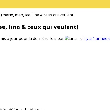
(marie, mao, lee, lina & ceux qui veulent)
e, lina & ceux qui veulent)
 mis à jour pour la dernière fois par
Lina., le
il y a 1 année 
ités, défauts, hobbies…)