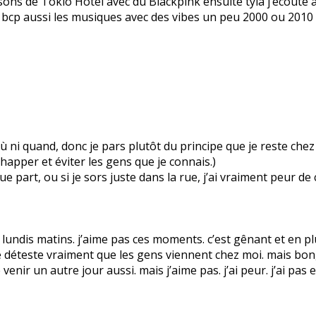
ansons de Tokio Hotel avec du Blackpink ensuite tyla j’écout
ime bcp aussi les musiques avec des vibes un peu 2000 ou 2010 
as où ni quand, donc je pars plutôt du principe que je reste ch
apper et éviter les gens que je connais.)
 part, ou si je sors juste dans la rue, j’ai vraiment peur de
ndis matins. j’aime pas ces moments. c’est gênant et en plus
 déteste vraiment que les gens viennent chez moi. mais bon, i
e venir un autre jour aussi. mais j’aime pas. j’ai peur. j’ai pas