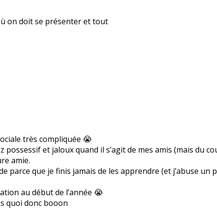
où on doit se présenter et tout
 sociale très compliquée 😭
ez possessif et jaloux quand il s’agit de mes amis (mais du co
ure amie.
parce que je finis jamais de les apprendre (et j’abuse un pe
tation au début de l’année 😭
pas quoi donc booon