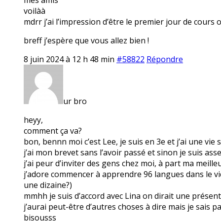
voilàà
mdrr j’ai l’impression d’être le premier jour de cours 
breff j’espère que vous allez bien !
8 juin 2024 à 12 h 48 min
#58822
Répondre
ur bro
heyy,
comment ça va?
bon, bennn moi c’est Lee, je suis en 3e et j’ai une vie
j’ai mon brevet sans l’avoir passé et sinon je suis ass
j’ai peur d’inviter des gens chez moi, à part ma meille
j’adore commencer à apprendre 96 langues dans le vide 
une dizaine?)
mmhh je suis d’accord avec Lina on dirait une présen
j’aurai peut-être d’autres choses à dire mais je sais 
bisousss