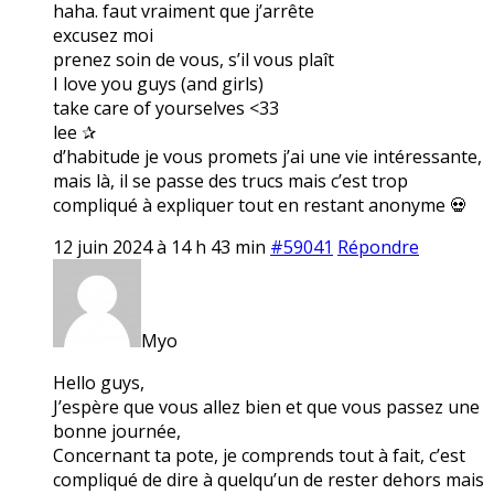
haha. faut vraiment que j’arrête
excusez moi
prenez soin de vous, s’il vous plaît
I love you guys (and girls)
take care of yourselves <33
lee ✰
d’habitude je vous promets j’ai une vie intéressante,
mais là, il se passe des trucs mais c’est trop
compliqué à expliquer tout en restant anonyme 💀
12 juin 2024 à 14 h 43 min
#59041
Répondre
Myo
Hello guys,
J’espère que vous allez bien et que vous passez une
bonne journée,
Concernant ta pote, je comprends tout à fait, c’est
compliqué de dire à quelqu’un de rester dehors mais