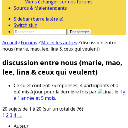
Viens échanger sur nos forums
Sourds & Malentendants
Sidebar (barre latérale)
Switch skin
Rechercher
Accueil
/
Forums
/
Moi et les autres
/
discussion entre
nous (marie, mao, lee, lina & ceux qui veulent)
discussion entre nous (marie, mao,
lee, lina & ceux qui veulent)
Ce sujet contient 75 réponses, 4 participants et a
été mis à jour pour la dernière fois par
Lina., le
il y
a 1 année et 5 mois
.
20 sujets de 1 à 20 (sur un total de 76)
1
2
3
4
→
Auteur