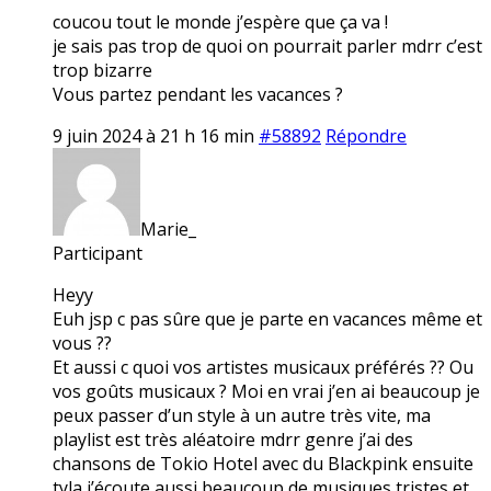
coucou tout le monde j’espère que ça va !
je sais pas trop de quoi on pourrait parler mdrr c’est
trop bizarre
Vous partez pendant les vacances ?
9 juin 2024 à 21 h 16 min
#58892
Répondre
Marie_
Participant
Heyy
Euh jsp c pas sûre que je parte en vacances même et
vous ??
Et aussi c quoi vos artistes musicaux préférés ?? Ou
vos goûts musicaux ? Moi en vrai j’en ai beaucoup je
peux passer d’un style à un autre très vite, ma
playlist est très aléatoire mdrr genre j’ai des
chansons de Tokio Hotel avec du Blackpink ensuite
tyla j’écoute aussi beaucoup de musiques tristes et