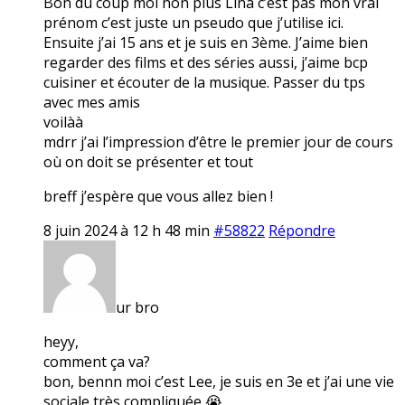
Bon du coup moi non plus Lina c’est pas mon vrai
prénom c’est juste un pseudo que j’utilise ici.
Ensuite j’ai 15 ans et je suis en 3ème. J’aime bien
regarder des films et des séries aussi, j’aime bcp
cuisiner et écouter de la musique. Passer du tps
avec mes amis
voilàà
mdrr j’ai l’impression d’être le premier jour de cours
où on doit se présenter et tout
breff j’espère que vous allez bien !
8 juin 2024 à 12 h 48 min
#58822
Répondre
ur bro
heyy,
comment ça va?
bon, bennn moi c’est Lee, je suis en 3e et j’ai une vie
sociale très compliquée 😭