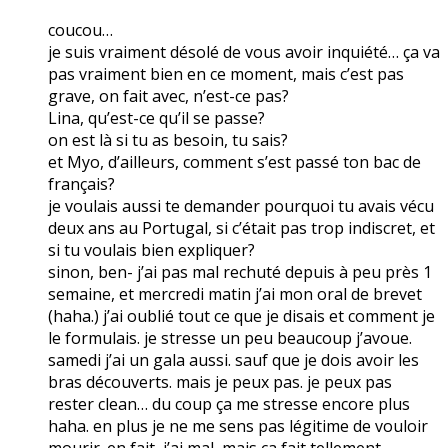
coucou…
je suis vraiment désolé de vous avoir inquiété… ça va
pas vraiment bien en ce moment, mais c’est pas
grave, on fait avec, n’est-ce pas?
Lina, qu’est-ce qu’il se passe?
on est là si tu as besoin, tu sais?
et Myo, d’ailleurs, comment s’est passé ton bac de
français?
je voulais aussi te demander pourquoi tu avais vécu
deux ans au Portugal, si c’était pas trop indiscret, et
si tu voulais bien expliquer?
sinon, ben- j’ai pas mal rechuté depuis à peu près 1
semaine, et mercredi matin j’ai mon oral de brevet
(haha.) j’ai oublié tout ce que je disais et comment je
le formulais. je stresse un peu beaucoup j’avoue.
samedi j’ai un gala aussi. sauf que je dois avoir les
bras découverts. mais je peux pas. je peux pas
rester clean… du coup ça me stresse encore plus
haha. en plus je ne me sens pas légitime de vouloir
mourir. en fait, j’ai mal, mais ça fait tellement