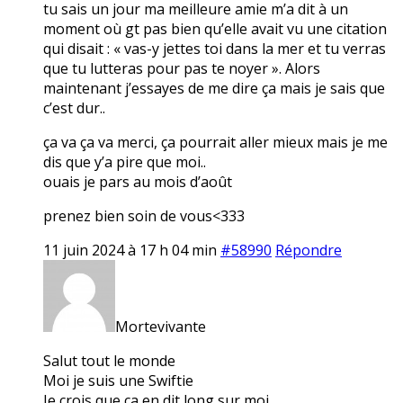
tu sais un jour ma meilleure amie m’a dit à un
moment où gt pas bien qu’elle avait vu une citation
qui disait : « vas-y jettes toi dans la mer et tu verras
que tu lutteras pour pas te noyer ». Alors
maintenant j’essayes de me dire ça mais je sais que
c’est dur..
ça va ça va merci, ça pourrait aller mieux mais je me
dis que y’a pire que moi..
ouais je pars au mois d’août
prenez bien soin de vous<333
11 juin 2024 à 17 h 04 min
#58990
Répondre
Mortevivante
Salut tout le monde
Moi je suis une Swiftie
Je crois que ça en dit long sur moi