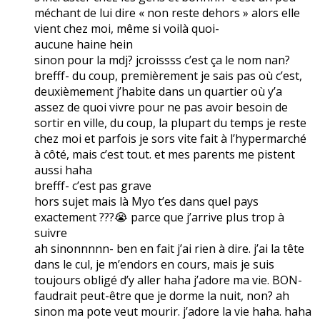
méchant de lui dire « non reste dehors » alors elle
vient chez moi, même si voilà quoi-
aucune haine hein
sinon pour la mdj? jcroissss c’est ça le nom nan?
brefff- du coup, premièrement je sais pas où c’est,
deuxièmement j’habite dans un quartier où y’a
assez de quoi vivre pour ne pas avoir besoin de
sortir en ville, du coup, la plupart du temps je reste
chez moi et parfois je sors vite fait à l’hypermarché
à côté, mais c’est tout. et mes parents me pistent
aussi haha
brefff- c’est pas grave
hors sujet mais là Myo t’es dans quel pays
exactement ???😭 parce que j’arrive plus trop à
suivre
ah sinonnnnn- ben en fait j’ai rien à dire. j’ai la tête
dans le cul, je m’endors en cours, mais je suis
toujours obligé d’y aller haha j’adore ma vie. BON-
faudrait peut-être que je dorme la nuit, non? ah
sinon ma pote veut mourir. j’adore la vie haha. haha