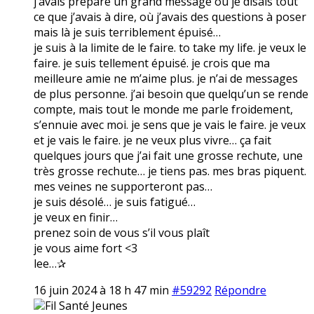
j’avais préparé un grand message où je disais tout
ce que j’avais à dire, où j’avais des questions à poser
mais là je suis terriblement épuisé…
je suis à la limite de le faire. to take my life. je veux le
faire. je suis tellement épuisé. je crois que ma
meilleure amie ne m’aime plus. je n’ai de messages
de plus personne. j’ai besoin que quelqu’un se rende
compte, mais tout le monde me parle froidement,
s’ennuie avec moi. je sens que je vais le faire. je veux
et je vais le faire. je ne veux plus vivre… ça fait
quelques jours que j’ai fait une grosse rechute, une
très grosse rechute… je tiens pas. mes bras piquent.
mes veines ne supporteront pas…
je suis désolé… je suis fatigué…
je veux en finir…
prenez soin de vous s’il vous plaît
je vous aime fort <3
lee…✰
16 juin 2024 à 18 h 47 min
#59292
Répondre
Fil Santé Jeunes