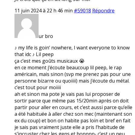
11 juin 2024 à 22 h 46 min
#59018
Répondre
ur bro
♪ my life is goin’ nowhere, I want everyone to know
that idc ♪ Lil peep
ça c’est mes goûts musicaux 😭
en ce moment j’écoute beaucoup lil peep, le rap
américain, mais sinon (svp me prenez pas pour une
personne bizarre ou quoiiii) mais j’écoute du métal.
c’est tout pour moiiii
ah et sinon ma pote je vais pas lui proposer de
sortir parce que même pas 15/20min après on doit
partir pour aller en cours, et c’est aussi parce qu’elle
a été habituée à aller chez son mec (maintenant son
ex du coup) et bon on habite pas loin et bref en fait
je sais pas vraiment juste elle a pris l’habitude de
s’incruster chez les gens et bonnnn- c’est un peu