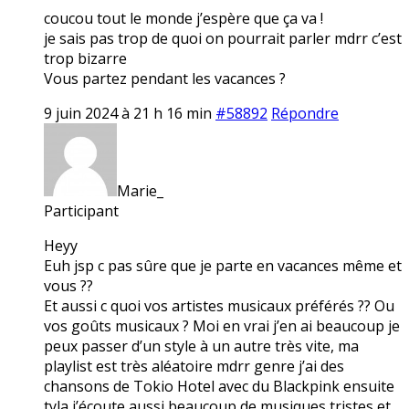
coucou tout le monde j’espère que ça va !
je sais pas trop de quoi on pourrait parler mdrr c’est
trop bizarre
Vous partez pendant les vacances ?
9 juin 2024 à 21 h 16 min
#58892
Répondre
Marie_
Participant
Heyy
Euh jsp c pas sûre que je parte en vacances même et
vous ??
Et aussi c quoi vos artistes musicaux préférés ?? Ou
vos goûts musicaux ? Moi en vrai j’en ai beaucoup je
peux passer d’un style à un autre très vite, ma
playlist est très aléatoire mdrr genre j’ai des
chansons de Tokio Hotel avec du Blackpink ensuite
tyla j’écoute aussi beaucoup de musiques tristes et