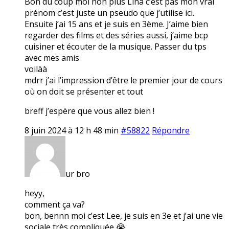
Bon du coup moi non plus Lina c’est pas mon vrai
prénom c’est juste un pseudo que j’utilise ici.
Ensuite j’ai 15 ans et je suis en 3ème. J’aime bien
regarder des films et des séries aussi, j’aime bcp
cuisiner et écouter de la musique. Passer du tps
avec mes amis
voilàà
mdrr j’ai l’impression d’être le premier jour de cours
où on doit se présenter et tout
breff j’espère que vous allez bien !
8 juin 2024 à 12 h 48 min
#58822
Répondre
ur bro
heyy,
comment ça va?
bon, bennn moi c’est Lee, je suis en 3e et j’ai une vie
sociale très compliquée 😭