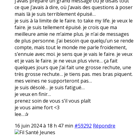
j’avais préparé un grand message où je disais tout
ce que j’avais à dire, où j’avais des questions à poser
mais là je suis terriblement épuisé…
je suis à la limite de le faire. to take my life. je veux le
faire. je suis tellement épuisé. je crois que ma
meilleure amie ne m’aime plus. je n’ai de messages
de plus personne. j’ai besoin que quelqu’un se rende
compte, mais tout le monde me parle froidement,
s’ennuie avec moi. je sens que je vais le faire. je veux
et je vais le faire. je ne veux plus vivre… ça fait
quelques jours que j’ai fait une grosse rechute, une
très grosse rechute… je tiens pas. mes bras piquent.
mes veines ne supporteront pas…
je suis désolé… je suis fatigué…
je veux en finir…
prenez soin de vous s’il vous plaît
je vous aime fort <3
lee…✰
16 juin 2024 à 18 h 47 min
#59292
Répondre
Fil Santé Jeunes