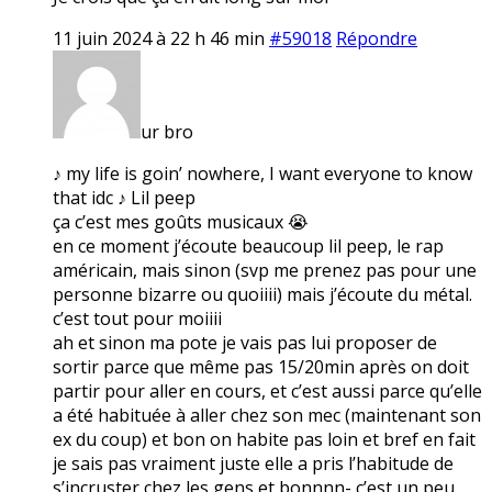
11 juin 2024 à 22 h 46 min
#59018
Répondre
ur bro
♪ my life is goin’ nowhere, I want everyone to know
that idc ♪ Lil peep
ça c’est mes goûts musicaux 😭
en ce moment j’écoute beaucoup lil peep, le rap
américain, mais sinon (svp me prenez pas pour une
personne bizarre ou quoiiii) mais j’écoute du métal.
c’est tout pour moiiii
ah et sinon ma pote je vais pas lui proposer de
sortir parce que même pas 15/20min après on doit
partir pour aller en cours, et c’est aussi parce qu’elle
a été habituée à aller chez son mec (maintenant son
ex du coup) et bon on habite pas loin et bref en fait
je sais pas vraiment juste elle a pris l’habitude de
s’incruster chez les gens et bonnnn- c’est un peu