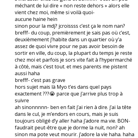
méchant de lui dire « non reste dehors » alors elle
vient chez moi, même si voilà quoi-
aucune haine hein
sinon pour la mdj? jcroissss c’est ça le nom nan?
brefff- du coup, premièrement je sais pas où c’est,
deuxièmement j’habite dans un quartier où y’a
assez de quoi vivre pour ne pas avoir besoin de
sortir en ville, du coup, la plupart du temps je reste
chez moi et parfois je sors vite fait à l’hypermarché
à côté, mais c’est tout. et mes parents me pistent
aussi haha
brefff- c’est pas grave
hors sujet mais là Myo t’es dans quel pays
exactement ???😭 parce que j’arrive plus trop à
suivre
ah sinonnnnn- ben en fait j’ai rien à dire. j’ai la tête
dans le cul, je m’endors en cours, mais je suis
toujours obligé d’y aller haha j’adore ma vie. BON-
faudrait peut-être que je dorme la nuit, non? ah
sinon ma pote veut mourir. j’adore la vie haha. haha