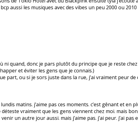
ansons de Tokio Hotel avec du Blackpink ensuite tyla j’écout
ime bcp aussi les musiques avec des vibes un peu 2000 ou 2010 
as où ni quand, donc je pars plutôt du principe que je reste ch
apper et éviter les gens que je connais.)
 part, ou si je sors juste dans la rue, j’ai vraiment peur de
ndis matins. j’aime pas ces moments. c’est gênant et en plus
 déteste vraiment que les gens viennent chez moi. mais bon, i
e venir un autre jour aussi. mais j’aime pas. j’ai peur. j’ai pas