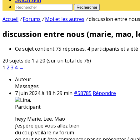
Switch skin
Rechercher
Accueil
/
Forums
/
Moi et les autres
/
discussion entre nous 
discussion entre nous (marie, mao, le
Ce sujet contient 75 réponses, 4 participants et a été
20 sujets de 1 à 20 (sur un total de 76)
1
2
3
4
→
Auteur
Messages
7 juin 2024 à 18 h 29 min
#58785
Répondre
Lina.
Participant
heyy Marie, Lee, Mao
j’espère que vous allez bien
du coup voilà le nv forum
on peut peut-être commencer par se présenter ( qual