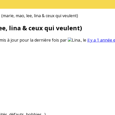
(marie, mao, lee, lina & ceux qui veulent)
e, lina & ceux qui veulent)
 mis à jour pour la dernière fois par
Lina., le
il y a 1 année 
ités, défauts, hobbies…)