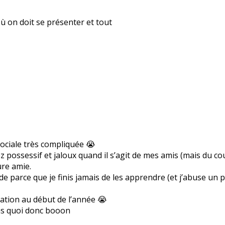
où on doit se présenter et tout
 sociale très compliquée 😭
ez possessif et jaloux quand il s’agit de mes amis (mais du co
ure amie.
parce que je finis jamais de les apprendre (et j’abuse un pe
tation au début de l’année 😭
pas quoi donc booon