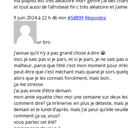
ma playlist est très aléatoire mdrr genre j’ai des ch
et tout aussi de l’afrobeat fin c très aléatoire et j’a
9 juin 2024 à 22 h 46 min
#58899
Répondre
ur bro
j’avoue qu’il n’y a pas grand chose à dire 😭
moi, je sais pas si je pars, et si je pars, je ne sais p
malheur, parce que l’été c’est mon moment pour m’éch
peut-être que c’est méchant mais quand je sors quelque
alors que je les connais forcément, mais bon…
ça me stresse.
j’ai pas envie d’être demain.
mon amie squatte chez moi une semaine sur deux les lu
comment dire? ça m’énerve. en plus je déteste, mais je
demain et le lundi d’après. mais j’ai peur qu’elle veuill
comment ça va, vous?
vous partez cet été?