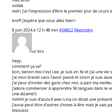
voilàà
mdrr j’ai l’impression d’être le premier jour de cours 
breff j’espère que vous allez bien !
8 juin 2024 à 12 h 48 min
#58822
Répondre
ur bro
heyy,
comment ça va?
bon, bennn moi c’est Lee, je suis en 3e et j’ai une vie
j’ai mon brevet sans l’avoir passé et sinon je suis ass
j’ai peur d’inviter des gens chez moi, à part ma meille
j’adore commencer à apprendre 96 langues dans le vide 
une dizaine?)
mmhh je suis d’accord avec Lina on dirait une présen
j’aurai peut-être d’autres choses à dire mais je sais 
bisousss