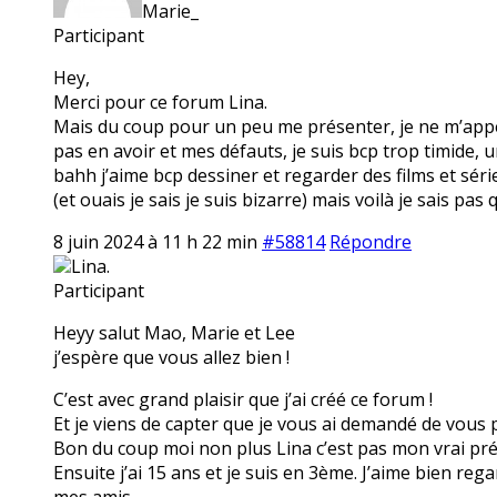
Marie_
Participant
Hey,
Merci pour ce forum Lina.
Mais du coup pour un peu me présenter, je ne m’appel
pas en avoir et mes défauts, je suis bcp trop timide,
bahh j’aime bcp dessiner et regarder des films et séri
(et ouais je sais je suis bizarre) mais voilà je sais pas 
8 juin 2024 à 11 h 22 min
#58814
Répondre
Lina.
Participant
Heyy salut Mao, Marie et Lee
j’espère que vous allez bien !
C’est avec grand plaisir que j’ai créé ce forum !
Et je viens de capter que je vous ai demandé de vous p
Bon du coup moi non plus Lina c’est pas mon vrai préno
Ensuite j’ai 15 ans et je suis en 3ème. J’aime bien reg
mes amis