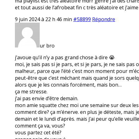
ma playlist est très aléatoire mdrr genre j’ai des ch
et tout aussi de l’afrobeat fin c très aléatoire et j’a
9 juin 2024 à 22 h 46 min
#58899
Répondre
ur bro
j’avoue qu’il n’y a pas grand chose à dire 😭
moi, je sais pas si je pars, et si je pars, je ne sais p
malheur, parce que l’été c’est mon moment pour m’éch
peut-être que c’est méchant mais quand je sors quelque
alors que je les connais forcément, mais bon…
ça me stresse.
j’ai pas envie d’être demain.
mon amie squatte chez moi une semaine sur deux les lu
comment dire? ça m’énerve. en plus je déteste, mais je
demain et le lundi d’après. mais j’ai peur qu’elle veuill
comment ça va, vous?
vous partez cet été?