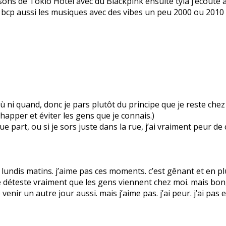
ansons de Tokio Hotel avec du Blackpink ensuite tyla j’écout
ime bcp aussi les musiques avec des vibes un peu 2000 ou 2010 
as où ni quand, donc je pars plutôt du principe que je reste ch
apper et éviter les gens que je connais.)
 part, ou si je sors juste dans la rue, j’ai vraiment peur de
ndis matins. j’aime pas ces moments. c’est gênant et en plus
 déteste vraiment que les gens viennent chez moi. mais bon, i
e venir un autre jour aussi. mais j’aime pas. j’ai peur. j’ai pas