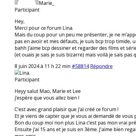
Marie_
Participant
Hey,
Merci pour ce forum Lina.
Mais du coup pour un peu me présenter, je ne m’appel
pas en avoir et mes défauts, je suis bcp trop timide,
bahh j’aime bcp dessiner et regarder des films et séri
(et ouais je sais je suis bizarre) mais voilà je sais pas 
8 juin 2024 à 11 h 22 min
#58814
Répondre
Lina.
Participant
Heyy salut Mao, Marie et Lee
j’espère que vous allez bien !
C’est avec grand plaisir que j’ai créé ce forum !
Et je viens de capter que je vous ai demandé de vous p
Bon du coup moi non plus Lina c’est pas mon vrai préno
Ensuite j’ai 15 ans et je suis en 3ème. J’aime bien reg
mes amis