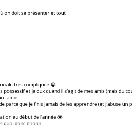
où on doit se présenter et tout
 sociale très compliquée 😭
ez possessif et jaloux quand il s’agit de mes amis (mais du co
ure amie.
parce que je finis jamais de les apprendre (et j’abuse un pe
tation au début de l’année 😭
pas quoi donc booon