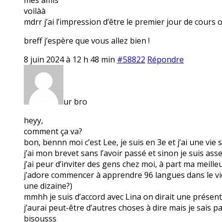
voilàà
mdrr j’ai l’impression d’être le premier jour de cours 
breff j’espère que vous allez bien !
8 juin 2024 à 12 h 48 min
#58822
Répondre
ur bro
heyy,
comment ça va?
bon, bennn moi c’est Lee, je suis en 3e et j’ai une vie
j’ai mon brevet sans l’avoir passé et sinon je suis ass
j’ai peur d’inviter des gens chez moi, à part ma meille
j’adore commencer à apprendre 96 langues dans le vide 
une dizaine?)
mmhh je suis d’accord avec Lina on dirait une présen
j’aurai peut-être d’autres choses à dire mais je sais 
bisousss