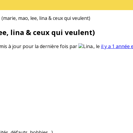
(marie, mao, lee, lina & ceux qui veulent)
e, lina & ceux qui veulent)
 mis à jour pour la dernière fois par
Lina., le
il y a 1 année 
ités, défauts, hobbies…)