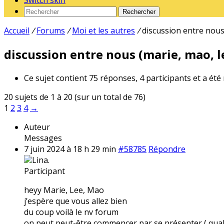
Switch skin
Rechercher
Accueil
/
Forums
/
Moi et les autres
/
discussion entre nous 
discussion entre nous (marie, mao, le
Ce sujet contient 75 réponses, 4 participants et a été
20 sujets de 1 à 20 (sur un total de 76)
1
2
3
4
→
Auteur
Messages
7 juin 2024 à 18 h 29 min
#58785
Répondre
Lina.
Participant
heyy Marie, Lee, Mao
j’espère que vous allez bien
du coup voilà le nv forum
on peut peut-être commencer par se présenter ( qual