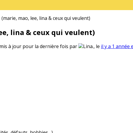
(marie, mao, lee, lina & ceux qui veulent)
e, lina & ceux qui veulent)
 mis à jour pour la dernière fois par
Lina., le
il y a 1 année 
ités, défauts, hobbies…)