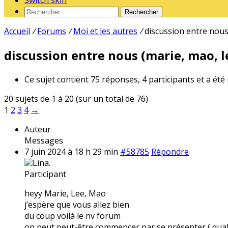
Switch skin
Rechercher
Accueil
/
Forums
/
Moi et les autres
/
discussion entre nous 
discussion entre nous (marie, mao, le
Ce sujet contient 75 réponses, 4 participants et a été
20 sujets de 1 à 20 (sur un total de 76)
1
2
3
4
→
Auteur
Messages
7 juin 2024 à 18 h 29 min
#58785
Répondre
Lina.
Participant
heyy Marie, Lee, Mao
j’espère que vous allez bien
du coup voilà le nv forum
on peut peut-être commencer par se présenter ( qual