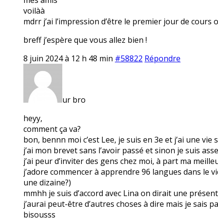
voilàà
mdrr j’ai l’impression d’être le premier jour de cours 
breff j’espère que vous allez bien !
8 juin 2024 à 12 h 48 min
#58822
Répondre
ur bro
heyy,
comment ça va?
bon, bennn moi c’est Lee, je suis en 3e et j’ai une vie
j’ai mon brevet sans l’avoir passé et sinon je suis ass
j’ai peur d’inviter des gens chez moi, à part ma meille
j’adore commencer à apprendre 96 langues dans le vide 
une dizaine?)
mmhh je suis d’accord avec Lina on dirait une présen
j’aurai peut-être d’autres choses à dire mais je sais 
bisousss