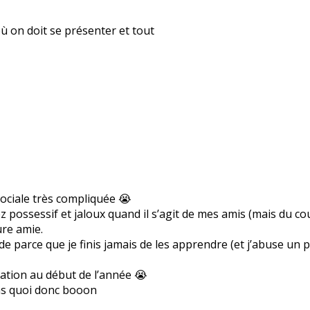
où on doit se présenter et tout
 sociale très compliquée 😭
ez possessif et jaloux quand il s’agit de mes amis (mais du co
ure amie.
parce que je finis jamais de les apprendre (et j’abuse un pe
tation au début de l’année 😭
pas quoi donc booon