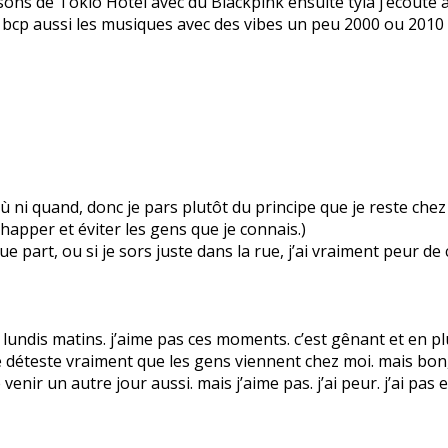
ansons de Tokio Hotel avec du Blackpink ensuite tyla j’écout
ime bcp aussi les musiques avec des vibes un peu 2000 ou 2010 
as où ni quand, donc je pars plutôt du principe que je reste ch
apper et éviter les gens que je connais.)
 part, ou si je sors juste dans la rue, j’ai vraiment peur de
ndis matins. j’aime pas ces moments. c’est gênant et en plus
 déteste vraiment que les gens viennent chez moi. mais bon, i
e venir un autre jour aussi. mais j’aime pas. j’ai peur. j’ai pas