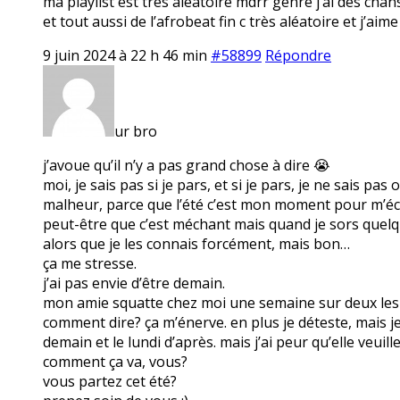
ma playlist est très aléatoire mdrr genre j’ai des ch
et tout aussi de l’afrobeat fin c très aléatoire et j’a
9 juin 2024 à 22 h 46 min
#58899
Répondre
ur bro
j’avoue qu’il n’y a pas grand chose à dire 😭
moi, je sais pas si je pars, et si je pars, je ne sais p
malheur, parce que l’été c’est mon moment pour m’éch
peut-être que c’est méchant mais quand je sors quelque
alors que je les connais forcément, mais bon…
ça me stresse.
j’ai pas envie d’être demain.
mon amie squatte chez moi une semaine sur deux les lu
comment dire? ça m’énerve. en plus je déteste, mais je
demain et le lundi d’après. mais j’ai peur qu’elle veuill
comment ça va, vous?
vous partez cet été?