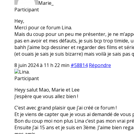
Marie_
Participant
Hey,
Merci pour ce forum Lina.
Mais du coup pour un peu me présenter, je ne m’appel
pas en avoir et mes défauts, je suis bcp trop timide,
bahh j’aime bcp dessiner et regarder des films et séri
(et ouais je sais je suis bizarre) mais voilà je sais pas 
8 juin 2024 à 11 h 22 min
#58814
Répondre
Lina.
Participant
Heyy salut Mao, Marie et Lee
j’espère que vous allez bien !
C’est avec grand plaisir que j’ai créé ce forum !
Et je viens de capter que je vous ai demandé de vous p
Bon du coup moi non plus Lina c’est pas mon vrai préno
Ensuite j’ai 15 ans et je suis en 3ème. J’aime bien reg
mes amis