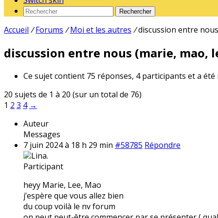
Switch skin
Rechercher
Accueil
/
Forums
/
Moi et les autres
/
discussion entre nous 
discussion entre nous (marie, mao, le
Ce sujet contient 75 réponses, 4 participants et a été
20 sujets de 1 à 20 (sur un total de 76)
1
2
3
4
→
Auteur
Messages
7 juin 2024 à 18 h 29 min
#58785
Répondre
Lina.
Participant
heyy Marie, Lee, Mao
j’espère que vous allez bien
du coup voilà le nv forum
on peut peut-être commencer par se présenter ( qual