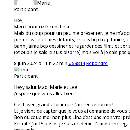
Marie_
Participant
Hey,
Merci pour ce forum Lina.
Mais du coup pour un peu me présenter, je ne m’appel
pas en avoir et mes défauts, je suis bcp trop timide,
bahh j’aime bcp dessiner et regarder des films et séri
(et ouais je sais je suis bizarre) mais voilà je sais pas 
8 juin 2024 à 11 h 22 min
#58814
Répondre
Lina.
Participant
Heyy salut Mao, Marie et Lee
j’espère que vous allez bien !
C’est avec grand plaisir que j’ai créé ce forum !
Et je viens de capter que je vous ai demandé de vous p
Bon du coup moi non plus Lina c’est pas mon vrai préno
Ensuite j’ai 15 ans et je suis en 3ème. J’aime bien reg
mes amis