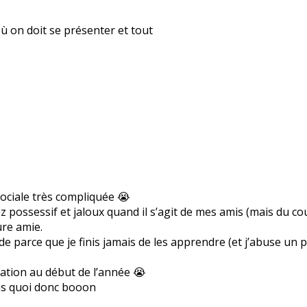
où on doit se présenter et tout
 sociale très compliquée 😭
ez possessif et jaloux quand il s’agit de mes amis (mais du co
ure amie.
parce que je finis jamais de les apprendre (et j’abuse un pe
tation au début de l’année 😭
pas quoi donc booon