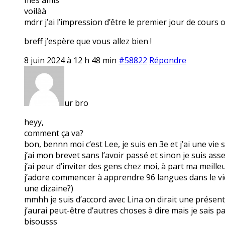
voilàà
mdrr j’ai l’impression d’être le premier jour de cours 
breff j’espère que vous allez bien !
8 juin 2024 à 12 h 48 min
#58822
Répondre
ur bro
heyy,
comment ça va?
bon, bennn moi c’est Lee, je suis en 3e et j’ai une vie
j’ai mon brevet sans l’avoir passé et sinon je suis ass
j’ai peur d’inviter des gens chez moi, à part ma meille
j’adore commencer à apprendre 96 langues dans le vide 
une dizaine?)
mmhh je suis d’accord avec Lina on dirait une présen
j’aurai peut-être d’autres choses à dire mais je sais 
bisousss