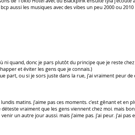
ansons de Tokio Hotel avec du Blackpink ensuite tyla j’écout
ime bcp aussi les musiques avec des vibes un peu 2000 ou 2010 
as où ni quand, donc je pars plutôt du principe que je reste ch
apper et éviter les gens que je connais.)
 part, ou si je sors juste dans la rue, j’ai vraiment peur de
ndis matins. j’aime pas ces moments. c’est gênant et en plus
 déteste vraiment que les gens viennent chez moi. mais bon, i
e venir un autre jour aussi. mais j’aime pas. j’ai peur. j’ai pas