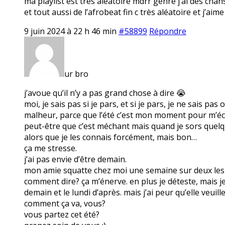
ma playlist est très aléatoire mdrr genre j’ai des ch
et tout aussi de l’afrobeat fin c très aléatoire et j’a
9 juin 2024 à 22 h 46 min
#58899
Répondre
ur bro
j’avoue qu’il n’y a pas grand chose à dire 😭
moi, je sais pas si je pars, et si je pars, je ne sais p
malheur, parce que l’été c’est mon moment pour m’éch
peut-être que c’est méchant mais quand je sors quelque
alors que je les connais forcément, mais bon…
ça me stresse.
j’ai pas envie d’être demain.
mon amie squatte chez moi une semaine sur deux les lu
comment dire? ça m’énerve. en plus je déteste, mais je
demain et le lundi d’après. mais j’ai peur qu’elle veuill
comment ça va, vous?
vous partez cet été?