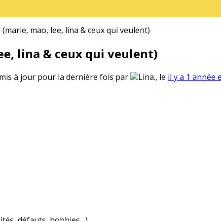
(marie, mao, lee, lina & ceux qui veulent)
e, lina & ceux qui veulent)
 mis à jour pour la dernière fois par
Lina., le
il y a 1 année 
ités, défauts, hobbies…)