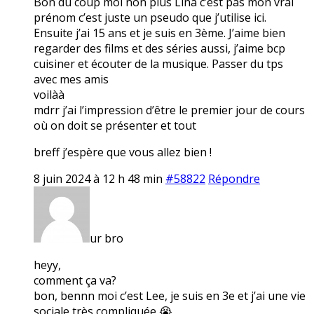
Bon du coup moi non plus Lina c’est pas mon vrai
prénom c’est juste un pseudo que j’utilise ici.
Ensuite j’ai 15 ans et je suis en 3ème. J’aime bien
regarder des films et des séries aussi, j’aime bcp
cuisiner et écouter de la musique. Passer du tps
avec mes amis
voilàà
mdrr j’ai l’impression d’être le premier jour de cours
où on doit se présenter et tout
breff j’espère que vous allez bien !
8 juin 2024 à 12 h 48 min
#58822
Répondre
ur bro
heyy,
comment ça va?
bon, bennn moi c’est Lee, je suis en 3e et j’ai une vie
sociale très compliquée 😭