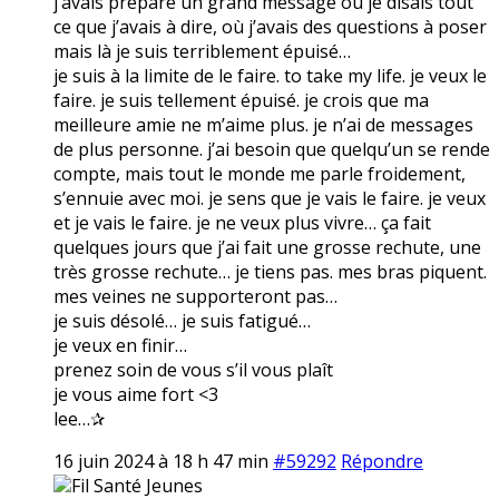
j’avais préparé un grand message où je disais tout
ce que j’avais à dire, où j’avais des questions à poser
mais là je suis terriblement épuisé…
je suis à la limite de le faire. to take my life. je veux le
faire. je suis tellement épuisé. je crois que ma
meilleure amie ne m’aime plus. je n’ai de messages
de plus personne. j’ai besoin que quelqu’un se rende
compte, mais tout le monde me parle froidement,
s’ennuie avec moi. je sens que je vais le faire. je veux
et je vais le faire. je ne veux plus vivre… ça fait
quelques jours que j’ai fait une grosse rechute, une
très grosse rechute… je tiens pas. mes bras piquent.
mes veines ne supporteront pas…
je suis désolé… je suis fatigué…
je veux en finir…
prenez soin de vous s’il vous plaît
je vous aime fort <3
lee…✰
16 juin 2024 à 18 h 47 min
#59292
Répondre
Fil Santé Jeunes