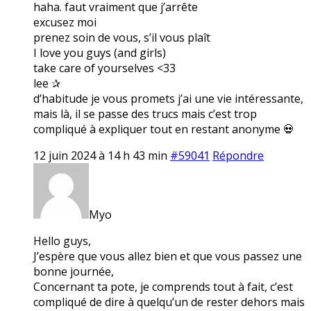
haha. faut vraiment que j’arrête
excusez moi
prenez soin de vous, s’il vous plaît
I love you guys (and girls)
take care of yourselves <33
lee ✰
d’habitude je vous promets j’ai une vie intéressante,
mais là, il se passe des trucs mais c’est trop
compliqué à expliquer tout en restant anonyme 💀
12 juin 2024 à 14 h 43 min
#59041
Répondre
Myo
Hello guys,
J’espère que vous allez bien et que vous passez une
bonne journée,
Concernant ta pote, je comprends tout à fait, c’est
compliqué de dire à quelqu’un de rester dehors mais