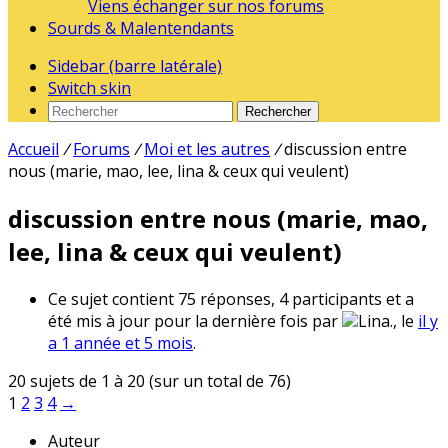
Viens échanger sur nos forums
Sourds & Malentendants
Sidebar (barre latérale)
Switch skin
Rechercher
Accueil
/
Forums
/
Moi et les autres
/
discussion entre
nous (marie, mao, lee, lina & ceux qui veulent)
discussion entre nous (marie, mao,
lee, lina & ceux qui veulent)
Ce sujet contient 75 réponses, 4 participants et a
été mis à jour pour la dernière fois par
Lina., le
il y
a 1 année et 5 mois
.
20 sujets de 1 à 20 (sur un total de 76)
1
2
3
4
→
Auteur