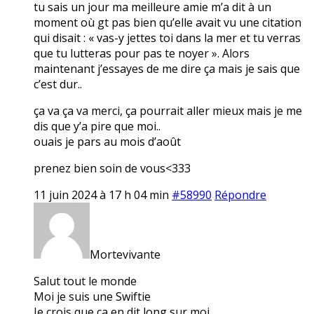
tu sais un jour ma meilleure amie m’a dit à un
moment où gt pas bien qu’elle avait vu une citation
qui disait : « vas-y jettes toi dans la mer et tu verras
que tu lutteras pour pas te noyer ». Alors
maintenant j’essayes de me dire ça mais je sais que
c’est dur..
ça va ça va merci, ça pourrait aller mieux mais je me
dis que y’a pire que moi..
ouais je pars au mois d’août
prenez bien soin de vous<333
11 juin 2024 à 17 h 04 min
#58990
Répondre
Mortevivante
Salut tout le monde
Moi je suis une Swiftie
Je crois que ça en dit long sur moi