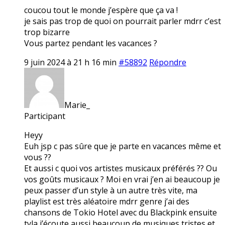
coucou tout le monde j’espère que ça va !
je sais pas trop de quoi on pourrait parler mdrr c’est
trop bizarre
Vous partez pendant les vacances ?
9 juin 2024 à 21 h 16 min
#58892
Répondre
Marie_
Participant
Heyy
Euh jsp c pas sûre que je parte en vacances même et
vous ??
Et aussi c quoi vos artistes musicaux préférés ?? Ou
vos goûts musicaux ? Moi en vrai j’en ai beaucoup je
peux passer d’un style à un autre très vite, ma
playlist est très aléatoire mdrr genre j’ai des
chansons de Tokio Hotel avec du Blackpink ensuite
tyla j’écoute aussi beaucoup de musiques tristes et