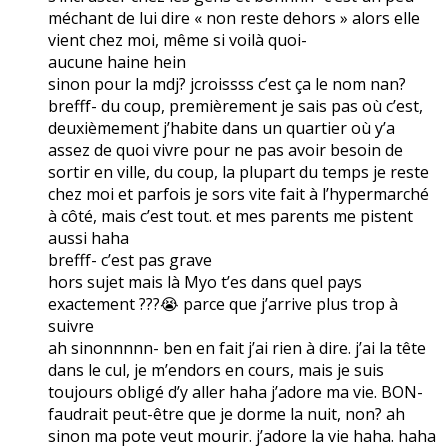
méchant de lui dire « non reste dehors » alors elle
vient chez moi, même si voilà quoi-
aucune haine hein
sinon pour la mdj? jcroissss c’est ça le nom nan?
brefff- du coup, premièrement je sais pas où c’est,
deuxièmement j’habite dans un quartier où y’a
assez de quoi vivre pour ne pas avoir besoin de
sortir en ville, du coup, la plupart du temps je reste
chez moi et parfois je sors vite fait à l’hypermarché
à côté, mais c’est tout. et mes parents me pistent
aussi haha
brefff- c’est pas grave
hors sujet mais là Myo t’es dans quel pays
exactement ???😭 parce que j’arrive plus trop à
suivre
ah sinonnnnn- ben en fait j’ai rien à dire. j’ai la tête
dans le cul, je m’endors en cours, mais je suis
toujours obligé d’y aller haha j’adore ma vie. BON-
faudrait peut-être que je dorme la nuit, non? ah
sinon ma pote veut mourir. j’adore la vie haha. haha