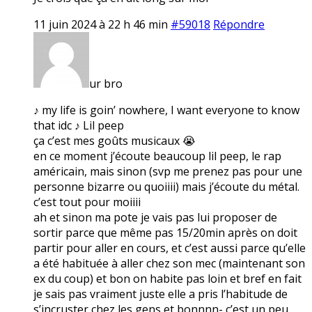
11 juin 2024 à 22 h 46 min
#59018
Répondre
ur bro
♪ my life is goin’ nowhere, I want everyone to know
that idc ♪ Lil peep
ça c’est mes goûts musicaux 😭
en ce moment j’écoute beaucoup lil peep, le rap
américain, mais sinon (svp me prenez pas pour une
personne bizarre ou quoiiii) mais j’écoute du métal.
c’est tout pour moiiii
ah et sinon ma pote je vais pas lui proposer de
sortir parce que même pas 15/20min après on doit
partir pour aller en cours, et c’est aussi parce qu’elle
a été habituée à aller chez son mec (maintenant son
ex du coup) et bon on habite pas loin et bref en fait
je sais pas vraiment juste elle a pris l’habitude de
s’incruster chez les gens et bonnnn- c’est un peu