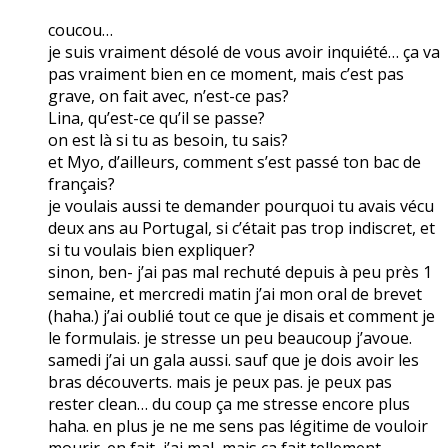
coucou…
je suis vraiment désolé de vous avoir inquiété… ça va
pas vraiment bien en ce moment, mais c’est pas
grave, on fait avec, n’est-ce pas?
Lina, qu’est-ce qu’il se passe?
on est là si tu as besoin, tu sais?
et Myo, d’ailleurs, comment s’est passé ton bac de
français?
je voulais aussi te demander pourquoi tu avais vécu
deux ans au Portugal, si c’était pas trop indiscret, et
si tu voulais bien expliquer?
sinon, ben- j’ai pas mal rechuté depuis à peu près 1
semaine, et mercredi matin j’ai mon oral de brevet
(haha.) j’ai oublié tout ce que je disais et comment je
le formulais. je stresse un peu beaucoup j’avoue.
samedi j’ai un gala aussi. sauf que je dois avoir les
bras découverts. mais je peux pas. je peux pas
rester clean… du coup ça me stresse encore plus
haha. en plus je ne me sens pas légitime de vouloir
mourir. en fait, j’ai mal, mais ça fait tellement