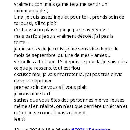
vraiment con, mais ça me fera me sentir un
minimum utile :)
Lina, je suis assez inquiet pour toi… prends soin de
toi aussi, s’il te plaît
c’est aussi un plaisir que je parle avec vous !
mais parfois je suis vraiment désolé, j’ai pas la
force…
je me sens vide je crois. je me sens vide depuis le
mois de septembre. où une de mes « amies »
virtuelles a fait une TS. depuis ce jour-là, je sais plus
ce que je ressens. tout est flou.
excusez moi, je vais m’arrêter là, j’ai pas très envie
de vous déprimer
prenez soin de vous s’il vous plaît..
je vous aime fort
sachez que vous êtes des personnes merveilleuses,
même si en réalité, on n’est que derrière un écran et
qu’on ne se connait pas vraiment…
lee ✰
19 juin 2024 à 16 h 26 min
#59364
Répondre