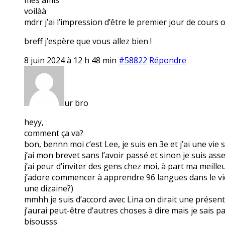
voilàà
mdrr j’ai l’impression d’être le premier jour de cours 
breff j’espère que vous allez bien !
8 juin 2024 à 12 h 48 min
#58822
Répondre
ur bro
heyy,
comment ça va?
bon, bennn moi c’est Lee, je suis en 3e et j’ai une vie
j’ai mon brevet sans l’avoir passé et sinon je suis ass
j’ai peur d’inviter des gens chez moi, à part ma meille
j’adore commencer à apprendre 96 langues dans le vide 
une dizaine?)
mmhh je suis d’accord avec Lina on dirait une présen
j’aurai peut-être d’autres choses à dire mais je sais 
bisousss