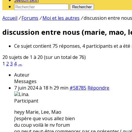
Switch skin
Rechercher
Accueil
/
Forums
/
Moi et les autres
/
discussion entre nous 
discussion entre nous (marie, mao, le
Ce sujet contient 75 réponses, 4 participants et a été
20 sujets de 1 à 20 (sur un total de 76)
1
2
3
4
→
Auteur
Messages
7 juin 2024 à 18 h 29 min
#58785
Répondre
Lina.
Participant
heyy Marie, Lee, Mao
j’espère que vous allez bien
du coup voilà le nv forum
on peut peut-être commencer par se présenter ( qual