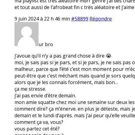
ma playlist est très aléatoire mdrr genre j’ai des ch
et tout aussi de l’afrobeat fin c très aléatoire et j’a
9 juin 2024 à 22 h 46 min
#58899
Répondre
ur bro
j’avoue qu’il n’y a pas grand chose à dire 😭
moi, je sais pas si je pars, et si je pars, je ne sais p
malheur, parce que l’été c’est mon moment pour m’éch
peut-être que c’est méchant mais quand je sors quelque
alors que je les connais forcément, mais bon…
ça me stresse.
j’ai pas envie d’être demain.
mon amie squatte chez moi une semaine sur deux les lu
comment dire? ça m’énerve. en plus je déteste, mais je
demain et le lundi d’après. mais j’ai peur qu’elle veuill
comment ça va, vous?
vous partez cet été?