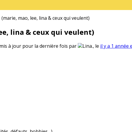
(marie, mao, lee, lina & ceux qui veulent)
e, lina & ceux qui veulent)
 mis à jour pour la dernière fois par
Lina., le
il y a 1 année 
ités, défauts, hobbies…)