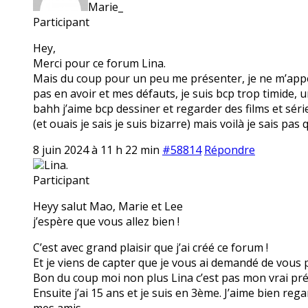
Marie_
Participant
Hey,
Merci pour ce forum Lina.
Mais du coup pour un peu me présenter, je ne m’appel
pas en avoir et mes défauts, je suis bcp trop timide,
bahh j’aime bcp dessiner et regarder des films et séri
(et ouais je sais je suis bizarre) mais voilà je sais pas 
8 juin 2024 à 11 h 22 min
#58814
Répondre
Lina.
Participant
Heyy salut Mao, Marie et Lee
j’espère que vous allez bien !
C’est avec grand plaisir que j’ai créé ce forum !
Et je viens de capter que je vous ai demandé de vous p
Bon du coup moi non plus Lina c’est pas mon vrai préno
Ensuite j’ai 15 ans et je suis en 3ème. J’aime bien reg
mes amis