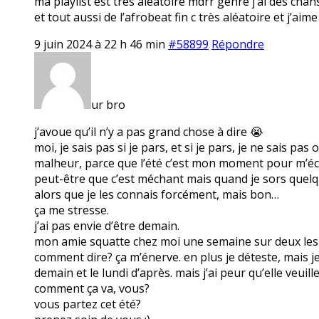
ma playlist est très aléatoire mdrr genre j’ai des ch
et tout aussi de l’afrobeat fin c très aléatoire et j’a
9 juin 2024 à 22 h 46 min
#58899
Répondre
ur bro
j’avoue qu’il n’y a pas grand chose à dire 😭
moi, je sais pas si je pars, et si je pars, je ne sais p
malheur, parce que l’été c’est mon moment pour m’éch
peut-être que c’est méchant mais quand je sors quelque
alors que je les connais forcément, mais bon…
ça me stresse.
j’ai pas envie d’être demain.
mon amie squatte chez moi une semaine sur deux les lu
comment dire? ça m’énerve. en plus je déteste, mais je
demain et le lundi d’après. mais j’ai peur qu’elle veuill
comment ça va, vous?
vous partez cet été?