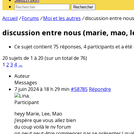
Switch skin
Rechercher
Accueil
/
Forums
/
Moi et les autres
/
discussion entre nous 
discussion entre nous (marie, mao, le
Ce sujet contient 75 réponses, 4 participants et a été
20 sujets de 1 à 20 (sur un total de 76)
1
2
3
4
→
Auteur
Messages
7 juin 2024 à 18 h 29 min
#58785
Répondre
Lina.
Participant
heyy Marie, Lee, Mao
j’espère que vous allez bien
du coup voilà le nv forum
on peut peut-être commencer par se présenter ( qual