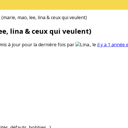
(marie, mao, lee, lina & ceux qui veulent)
e, lina & ceux qui veulent)
 mis à jour pour la dernière fois par
Lina., le
il y a 1 année 
ités, défauts, hobbies…)