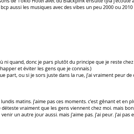
ansons de Tokio Hotel avec du Blackpink ensuite tyla j’écout
ime bcp aussi les musiques avec des vibes un peu 2000 ou 2010 
as où ni quand, donc je pars plutôt du principe que je reste ch
apper et éviter les gens que je connais.)
 part, ou si je sors juste dans la rue, j’ai vraiment peur de
ndis matins. j’aime pas ces moments. c’est gênant et en plus
 déteste vraiment que les gens viennent chez moi. mais bon, i
e venir un autre jour aussi. mais j’aime pas. j’ai peur. j’ai pas