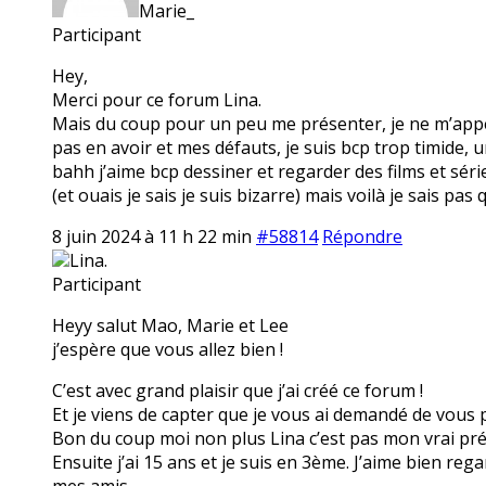
Marie_
Participant
Hey,
Merci pour ce forum Lina.
Mais du coup pour un peu me présenter, je ne m’appel
pas en avoir et mes défauts, je suis bcp trop timide,
bahh j’aime bcp dessiner et regarder des films et séri
(et ouais je sais je suis bizarre) mais voilà je sais pas 
8 juin 2024 à 11 h 22 min
#58814
Répondre
Lina.
Participant
Heyy salut Mao, Marie et Lee
j’espère que vous allez bien !
C’est avec grand plaisir que j’ai créé ce forum !
Et je viens de capter que je vous ai demandé de vous p
Bon du coup moi non plus Lina c’est pas mon vrai préno
Ensuite j’ai 15 ans et je suis en 3ème. J’aime bien reg
mes amis