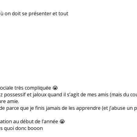
où on doit se présenter et tout
 sociale très compliquée 😭
ez possessif et jaloux quand il s’agit de mes amis (mais du co
ure amie.
parce que je finis jamais de les apprendre (et j’abuse un pe
tation au début de l’année 😭
pas quoi donc booon