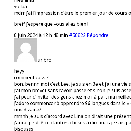
voilàà
mdrr j’ai l’impression d’être le premier jour de cours 
breff j’espère que vous allez bien !
8 juin 2024 à 12 h 48 min
#58822
Répondre
ur bro
heyy,
comment ça va?
bon, bennn moi c’est Lee, je suis en 3e et j’ai une vie
j’ai mon brevet sans l’avoir passé et sinon je suis ass
j’ai peur d’inviter des gens chez moi, à part ma meille
j’adore commencer à apprendre 96 langues dans le vide 
une dizaine?)
mmhh je suis d’accord avec Lina on dirait une présen
j’aurai peut-être d’autres choses à dire mais je sais 
bisousss