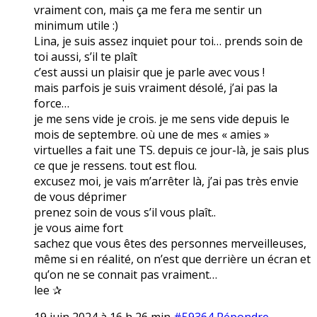
vraiment con, mais ça me fera me sentir un
minimum utile :)
Lina, je suis assez inquiet pour toi… prends soin de
toi aussi, s’il te plaît
c’est aussi un plaisir que je parle avec vous !
mais parfois je suis vraiment désolé, j’ai pas la
force…
je me sens vide je crois. je me sens vide depuis le
mois de septembre. où une de mes « amies »
virtuelles a fait une TS. depuis ce jour-là, je sais plus
ce que je ressens. tout est flou.
excusez moi, je vais m’arrêter là, j’ai pas très envie
de vous déprimer
prenez soin de vous s’il vous plaît..
je vous aime fort
sachez que vous êtes des personnes merveilleuses,
même si en réalité, on n’est que derrière un écran et
qu’on ne se connait pas vraiment…
lee ✰
19 juin 2024 à 16 h 26 min
#59364
Répondre