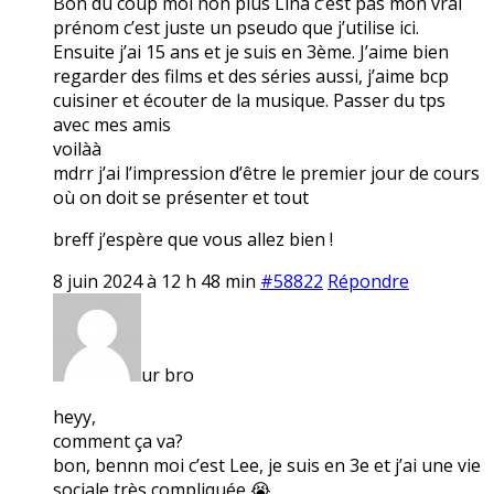
Bon du coup moi non plus Lina c’est pas mon vrai
prénom c’est juste un pseudo que j’utilise ici.
Ensuite j’ai 15 ans et je suis en 3ème. J’aime bien
regarder des films et des séries aussi, j’aime bcp
cuisiner et écouter de la musique. Passer du tps
avec mes amis
voilàà
mdrr j’ai l’impression d’être le premier jour de cours
où on doit se présenter et tout
breff j’espère que vous allez bien !
8 juin 2024 à 12 h 48 min
#58822
Répondre
ur bro
heyy,
comment ça va?
bon, bennn moi c’est Lee, je suis en 3e et j’ai une vie
sociale très compliquée 😭