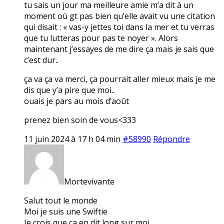
tu sais un jour ma meilleure amie m’a dit à un
moment où gt pas bien qu’elle avait vu une citation
qui disait : « vas-y jettes toi dans la mer et tu verras
que tu lutteras pour pas te noyer ». Alors
maintenant j’essayes de me dire ça mais je sais que
c’est dur..
ça va ça va merci, ça pourrait aller mieux mais je me
dis que y’a pire que moi..
ouais je pars au mois d’août
prenez bien soin de vous<333
11 juin 2024 à 17 h 04 min
#58990
Répondre
Mortevivante
Salut tout le monde
Moi je suis une Swiftie
Je crois que ça en dit long sur moi