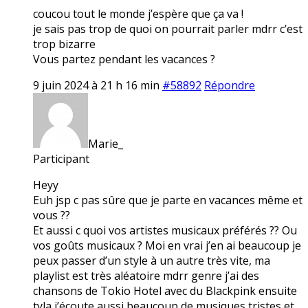
coucou tout le monde j’espère que ça va !
je sais pas trop de quoi on pourrait parler mdrr c’est
trop bizarre
Vous partez pendant les vacances ?
9 juin 2024 à 21 h 16 min
#58892
Répondre
Marie_
Participant
Heyy
Euh jsp c pas sûre que je parte en vacances même et
vous ??
Et aussi c quoi vos artistes musicaux préférés ?? Ou
vos goûts musicaux ? Moi en vrai j’en ai beaucoup je
peux passer d’un style à un autre très vite, ma
playlist est très aléatoire mdrr genre j’ai des
chansons de Tokio Hotel avec du Blackpink ensuite
tyla j’écoute aussi beaucoup de musiques tristes et