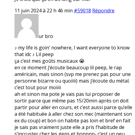
11 juin 2024 à 22 h 46 min
#59018
Répondre
ur bro
♪ my life is goin’ nowhere, I want everyone to know
that idc ♪ Lil peep
ça c’est mes goûts musicaux 😭
en ce moment j’écoute beaucoup lil peep, le rap
américain, mais sinon (svp me prenez pas pour une
personne bizarre ou quoiiii) mais j’écoute du métal.
c’est tout pour moiiii
ah et sinon ma pote je vais pas lui proposer de
sortir parce que même pas 15/20min après on doit
partir pour aller en cours, et c’est aussi parce qu’elle
a été habituée à aller chez son mec (maintenant son
ex du coup) et bon on habite pas loin et bref en fait
je sais pas vraiment juste elle a pris l’habitude de
s’incruster chez les gens et bonnnn- c’est un peu