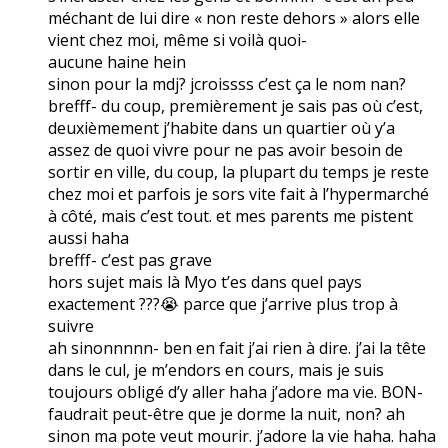
méchant de lui dire « non reste dehors » alors elle
vient chez moi, même si voilà quoi-
aucune haine hein
sinon pour la mdj? jcroissss c’est ça le nom nan?
brefff- du coup, premièrement je sais pas où c’est,
deuxièmement j’habite dans un quartier où y’a
assez de quoi vivre pour ne pas avoir besoin de
sortir en ville, du coup, la plupart du temps je reste
chez moi et parfois je sors vite fait à l’hypermarché
à côté, mais c’est tout. et mes parents me pistent
aussi haha
brefff- c’est pas grave
hors sujet mais là Myo t’es dans quel pays
exactement ???😭 parce que j’arrive plus trop à
suivre
ah sinonnnnn- ben en fait j’ai rien à dire. j’ai la tête
dans le cul, je m’endors en cours, mais je suis
toujours obligé d’y aller haha j’adore ma vie. BON-
faudrait peut-être que je dorme la nuit, non? ah
sinon ma pote veut mourir. j’adore la vie haha. haha