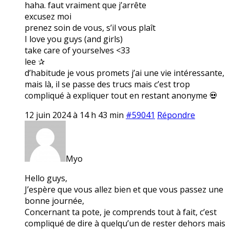
haha. faut vraiment que j’arrête
excusez moi
prenez soin de vous, s’il vous plaît
I love you guys (and girls)
take care of yourselves <33
lee ✰
d’habitude je vous promets j’ai une vie intéressante,
mais là, il se passe des trucs mais c’est trop
compliqué à expliquer tout en restant anonyme 💀
12 juin 2024 à 14 h 43 min
#59041
Répondre
Myo
Hello guys,
J’espère que vous allez bien et que vous passez une
bonne journée,
Concernant ta pote, je comprends tout à fait, c’est
compliqué de dire à quelqu’un de rester dehors mais