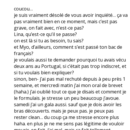
coucou…
je suis vraiment désolé de vous avoir inquiété… ça va
pas vraiment bien en ce moment, mais c’est pas
grave, on fait avec, n’est-ce pas?
Lina, qu’est-ce qu’il se passe?
on est là si tu as besoin, tu sais?
et Myo, d’ailleurs, comment s’est passé ton bac de
français?
je voulais aussi te demander pourquoi tu avais vécu
deux ans au Portugal, si c’était pas trop indiscret, et
si tu voulais bien expliquer?
sinon, ben- j’ai pas mal rechuté depuis à peu près 1
semaine, et mercredi matin j’ai mon oral de brevet
(haha.) j’ai oublié tout ce que je disais et comment je
le formulais. je stresse un peu beaucoup j’avoue.
samedi j’ai un gala aussi. sauf que je dois avoir les
bras découverts. mais je peux pas. je peux pas
rester clean… du coup ça me stresse encore plus
haha. en plus je ne me sens pas légitime de vouloir
mourir. en fait, j’ai mal, mais ça fait tellement