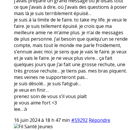
j’avais préparé un grand message où je disais tout
ce que j’avais à dire, où j’avais des questions à poser
mais là je suis terriblement épuisé…
je suis à la limite de le faire. to take my life. je veux le
faire. je suis tellement épuisé. je crois que ma
meilleure amie ne m’aime plus. je n’ai de messages
de plus personne. j’ai besoin que quelqu’un se rende
compte, mais tout le monde me parle froidement,
s’ennuie avec moi. je sens que je vais le faire. je veux
et je vais le faire. je ne veux plus vivre… ça fait
quelques jours que j’ai fait une grosse rechute, une
très grosse rechute… je tiens pas. mes bras piquent.
mes veines ne supporteront pas…
je suis désolé… je suis fatigué…
je veux en finir…
prenez soin de vous s’il vous plaît
je vous aime fort <3
lee…✰
16 juin 2024 à 18 h 47 min
#59292
Répondre
Fil Santé Jeunes