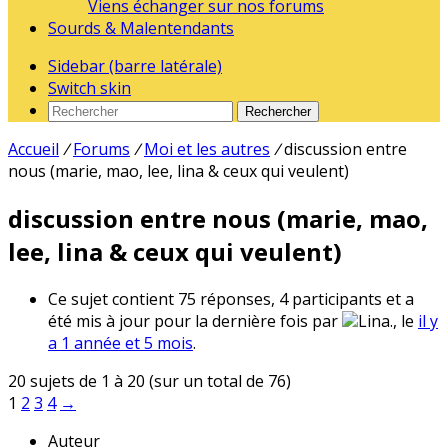
Viens échanger sur nos forums
Sourds & Malentendants
Sidebar (barre latérale)
Switch skin
Rechercher
Accueil
/
Forums
/
Moi et les autres
/
discussion entre
nous (marie, mao, lee, lina & ceux qui veulent)
discussion entre nous (marie, mao,
lee, lina & ceux qui veulent)
Ce sujet contient 75 réponses, 4 participants et a
été mis à jour pour la dernière fois par
Lina., le
il y
a 1 année et 5 mois
.
20 sujets de 1 à 20 (sur un total de 76)
1
2
3
4
→
Auteur