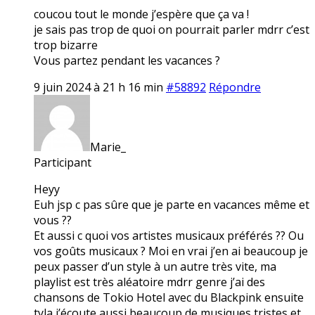
coucou tout le monde j’espère que ça va !
je sais pas trop de quoi on pourrait parler mdrr c’est
trop bizarre
Vous partez pendant les vacances ?
9 juin 2024 à 21 h 16 min
#58892
Répondre
Marie_
Participant
Heyy
Euh jsp c pas sûre que je parte en vacances même et
vous ??
Et aussi c quoi vos artistes musicaux préférés ?? Ou
vos goûts musicaux ? Moi en vrai j’en ai beaucoup je
peux passer d’un style à un autre très vite, ma
playlist est très aléatoire mdrr genre j’ai des
chansons de Tokio Hotel avec du Blackpink ensuite
tyla j’écoute aussi beaucoup de musiques tristes et