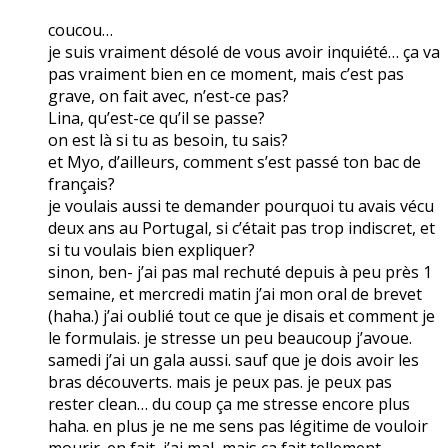
coucou…
je suis vraiment désolé de vous avoir inquiété… ça va
pas vraiment bien en ce moment, mais c’est pas
grave, on fait avec, n’est-ce pas?
Lina, qu’est-ce qu’il se passe?
on est là si tu as besoin, tu sais?
et Myo, d’ailleurs, comment s’est passé ton bac de
français?
je voulais aussi te demander pourquoi tu avais vécu
deux ans au Portugal, si c’était pas trop indiscret, et
si tu voulais bien expliquer?
sinon, ben- j’ai pas mal rechuté depuis à peu près 1
semaine, et mercredi matin j’ai mon oral de brevet
(haha.) j’ai oublié tout ce que je disais et comment je
le formulais. je stresse un peu beaucoup j’avoue.
samedi j’ai un gala aussi. sauf que je dois avoir les
bras découverts. mais je peux pas. je peux pas
rester clean… du coup ça me stresse encore plus
haha. en plus je ne me sens pas légitime de vouloir
mourir. en fait, j’ai mal, mais ça fait tellement