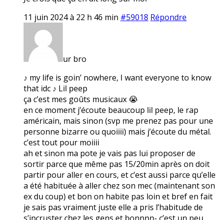
11 juin 2024 à 22 h 46 min
#59018
Répondre
ur bro
♪ my life is goin’ nowhere, I want everyone to know
that idc ♪ Lil peep
ça c’est mes goûts musicaux 😭
en ce moment j’écoute beaucoup lil peep, le rap
américain, mais sinon (svp me prenez pas pour une
personne bizarre ou quoiiii) mais j’écoute du métal.
c’est tout pour moiiii
ah et sinon ma pote je vais pas lui proposer de
sortir parce que même pas 15/20min après on doit
partir pour aller en cours, et c’est aussi parce qu’elle
a été habituée à aller chez son mec (maintenant son
ex du coup) et bon on habite pas loin et bref en fait
je sais pas vraiment juste elle a pris l’habitude de
s’incruster chez les gens et bonnnn- c’est un peu