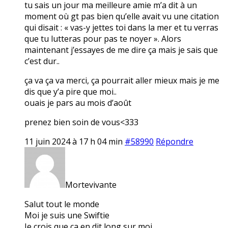
tu sais un jour ma meilleure amie m’a dit à un
moment où gt pas bien qu’elle avait vu une citation
qui disait : « vas-y jettes toi dans la mer et tu verras
que tu lutteras pour pas te noyer ». Alors
maintenant j’essayes de me dire ça mais je sais que
c’est dur..
ça va ça va merci, ça pourrait aller mieux mais je me
dis que y’a pire que moi..
ouais je pars au mois d’août
prenez bien soin de vous<333
11 juin 2024 à 17 h 04 min
#58990
Répondre
Mortevivante
Salut tout le monde
Moi je suis une Swiftie
Je crois que ça en dit long sur moi