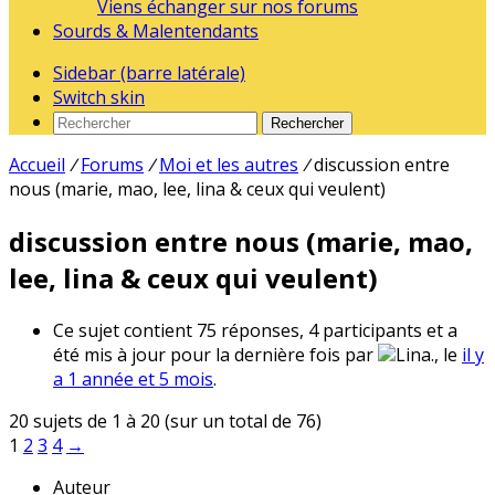
Viens échanger sur nos forums
Sourds & Malentendants
Sidebar (barre latérale)
Switch skin
Rechercher
Accueil
/
Forums
/
Moi et les autres
/
discussion entre
nous (marie, mao, lee, lina & ceux qui veulent)
discussion entre nous (marie, mao,
lee, lina & ceux qui veulent)
Ce sujet contient 75 réponses, 4 participants et a
été mis à jour pour la dernière fois par
Lina., le
il y
a 1 année et 5 mois
.
20 sujets de 1 à 20 (sur un total de 76)
1
2
3
4
→
Auteur