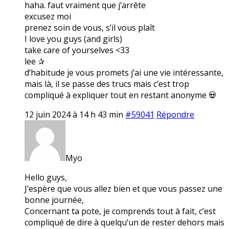
haha. faut vraiment que j’arrête
excusez moi
prenez soin de vous, s’il vous plaît
I love you guys (and girls)
take care of yourselves <33
lee ✰
d’habitude je vous promets j’ai une vie intéressante,
mais là, il se passe des trucs mais c’est trop
compliqué à expliquer tout en restant anonyme 💀
12 juin 2024 à 14 h 43 min
#59041
Répondre
Myo
Hello guys,
J’espère que vous allez bien et que vous passez une
bonne journée,
Concernant ta pote, je comprends tout à fait, c’est
compliqué de dire à quelqu’un de rester dehors mais