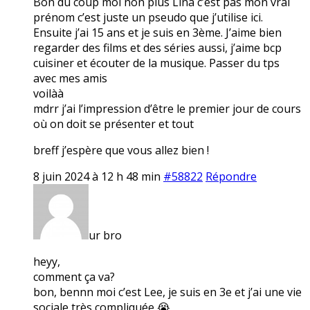
Bon du coup moi non plus Lina c’est pas mon vrai
prénom c’est juste un pseudo que j’utilise ici.
Ensuite j’ai 15 ans et je suis en 3ème. J’aime bien
regarder des films et des séries aussi, j’aime bcp
cuisiner et écouter de la musique. Passer du tps
avec mes amis
voilàà
mdrr j’ai l’impression d’être le premier jour de cours
où on doit se présenter et tout
breff j’espère que vous allez bien !
8 juin 2024 à 12 h 48 min
#58822
Répondre
ur bro
heyy,
comment ça va?
bon, bennn moi c’est Lee, je suis en 3e et j’ai une vie
sociale très compliquée 😭