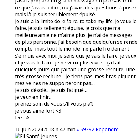
j’avais préparé un grand message où je disais tout
ce que j’avais à dire, où j’avais des questions à poser
mais là je suis terriblement épuisé…
je suis à la limite de le faire. to take my life. je veux le
faire. je suis tellement épuisé. je crois que ma
meilleure amie ne m’aime plus. je n’ai de messages
de plus personne. j’ai besoin que quelqu’un se rende
compte, mais tout le monde me parle froidement,
s’ennuie avec moi. je sens que je vais le faire. je veux
et je vais le faire. je ne veux plus vivre… ça fait
quelques jours que j’ai fait une grosse rechute, une
très grosse rechute… je tiens pas. mes bras piquent.
mes veines ne supporteront pas…
je suis désolé… je suis fatigué…
je veux en finir…
prenez soin de vous s’il vous plaît
je vous aime fort <3
lee…✰
16 juin 2024 à 18 h 47 min
#59292
Répondre
Fil Santé Jeunes