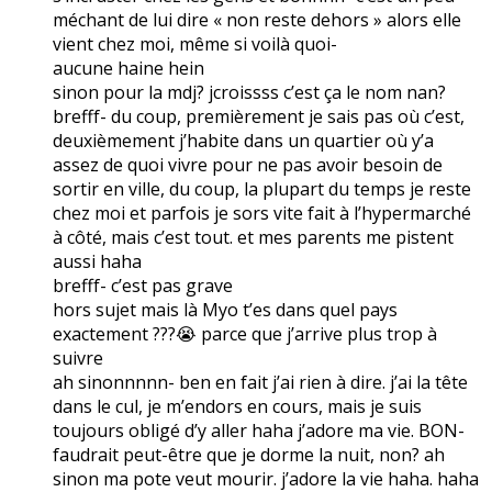
méchant de lui dire « non reste dehors » alors elle
vient chez moi, même si voilà quoi-
aucune haine hein
sinon pour la mdj? jcroissss c’est ça le nom nan?
brefff- du coup, premièrement je sais pas où c’est,
deuxièmement j’habite dans un quartier où y’a
assez de quoi vivre pour ne pas avoir besoin de
sortir en ville, du coup, la plupart du temps je reste
chez moi et parfois je sors vite fait à l’hypermarché
à côté, mais c’est tout. et mes parents me pistent
aussi haha
brefff- c’est pas grave
hors sujet mais là Myo t’es dans quel pays
exactement ???😭 parce que j’arrive plus trop à
suivre
ah sinonnnnn- ben en fait j’ai rien à dire. j’ai la tête
dans le cul, je m’endors en cours, mais je suis
toujours obligé d’y aller haha j’adore ma vie. BON-
faudrait peut-être que je dorme la nuit, non? ah
sinon ma pote veut mourir. j’adore la vie haha. haha