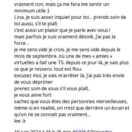
vraiment con, mais ça me fera me sentir un
minimum utile :)
Lina, je suis assez inquiet pour toi… prends soin de
toi aussi, s’il te plaît
c’est aussi un plaisir que je parle avec vous !
mais parfois je suis vraiment désolé, j’ai pas la
force…
je me sens vide je crois. je me sens vide depuis le
mois de septembre. où une de mes « amies »
virtuelles a fait une TS. depuis ce jour-là, je sais plus
ce que je ressens. tout est flou.
excusez moi, je vais m’arrêter là, j’ai pas très envie
de vous déprimer
prenez soin de vous s’il vous plaît..
je vous aime fort
sachez que vous êtes des personnes merveilleuses,
même si en réalité, on n’est que derrière un écran et
qu’on ne se connait pas vraiment…
lee ✰
19 juin 2024 à 16 h 26 min
#59364
Répondre