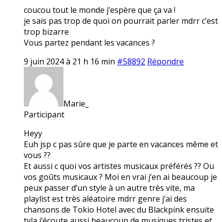
coucou tout le monde j’espère que ça va !
je sais pas trop de quoi on pourrait parler mdrr c’est
trop bizarre
Vous partez pendant les vacances ?
9 juin 2024 à 21 h 16 min
#58892
Répondre
Marie_
Participant
Heyy
Euh jsp c pas sûre que je parte en vacances même et
vous ??
Et aussi c quoi vos artistes musicaux préférés ?? Ou
vos goûts musicaux ? Moi en vrai j’en ai beaucoup je
peux passer d’un style à un autre très vite, ma
playlist est très aléatoire mdrr genre j’ai des
chansons de Tokio Hotel avec du Blackpink ensuite
tyla j’écoute aussi beaucoup de musiques tristes et