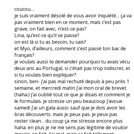
coucou…
je suis vraiment désolé de vous avoir inquiété… ça va
pas vraiment bien en ce moment, mais c’est pas
grave, on fait avec, n’est-ce pas?
Lina, qu’est-ce qu’il se passe?
on est là si tu as besoin, tu sais?
et Myo, d’ailleurs, comment s’est passé ton bac de
français?
je voulais aussi te demander pourquoi tu avais vécu
deux ans au Portugal, si c’était pas trop indiscret, et
si tu voulais bien expliquer?
sinon, ben- j’ai pas mal rechuté depuis à peu près 1
semaine, et mercredi matin j’ai mon oral de brevet
(haha.) j’ai oublié tout ce que je disais et comment je
le formulais. je stresse un peu beaucoup j’avoue.
samedi j’ai un gala aussi. sauf que je dois avoir les
bras découverts. mais je peux pas. je peux pas
rester clean… du coup ça me stresse encore plus
haha. en plus je ne me sens pas légitime de vouloir
mourir. en fait, j’ai mal, mais ça fait tellement