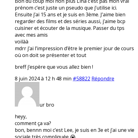
Bon du coup moi non plus Lina c’est pas mon vrai
prénom c’est juste un pseudo que j’utilise ici.
Ensuite j’ai 15 ans et je suis en 3ème. J’aime bien
regarder des films et des séries aussi, j’aime bcp
cuisiner et écouter de la musique. Passer du tps
avec mes amis
voilàà
mdrr j’ai l’impression d’être le premier jour de cours
où on doit se présenter et tout
breff j’espère que vous allez bien !
8 juin 2024 à 12 h 48 min
#58822
Répondre
ur bro
heyy,
comment ça va?
bon, bennn moi c’est Lee, je suis en 3e et j’ai une vie
sociale très compliquée 😭