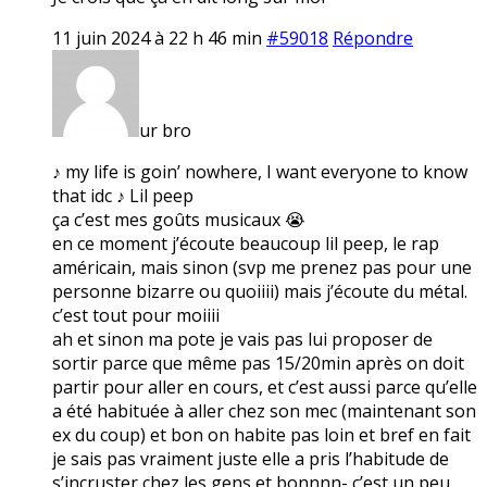
11 juin 2024 à 22 h 46 min
#59018
Répondre
ur bro
♪ my life is goin’ nowhere, I want everyone to know
that idc ♪ Lil peep
ça c’est mes goûts musicaux 😭
en ce moment j’écoute beaucoup lil peep, le rap
américain, mais sinon (svp me prenez pas pour une
personne bizarre ou quoiiii) mais j’écoute du métal.
c’est tout pour moiiii
ah et sinon ma pote je vais pas lui proposer de
sortir parce que même pas 15/20min après on doit
partir pour aller en cours, et c’est aussi parce qu’elle
a été habituée à aller chez son mec (maintenant son
ex du coup) et bon on habite pas loin et bref en fait
je sais pas vraiment juste elle a pris l’habitude de
s’incruster chez les gens et bonnnn- c’est un peu