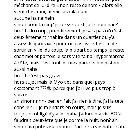
méchant de lui dire « non reste dehors » alors elle
vient chez moi, même si voilà quoi-
aucune haine hein
sinon pour la mdj? jcroissss c’est ça le nom nan?
brefff- du coup, premièrement je sais pas où c’est,
deuxièmement j’habite dans un quartier où y’a
assez de quoi vivre pour ne pas avoir besoin de
sortir en ville, du coup, la plupart du temps je reste
chez moi et parfois je sors vite fait à l’hypermarché
à côté, mais c’est tout. et mes parents me pistent
aussi haha
brefff- c’est pas grave
hors sujet mais là Myo t’es dans quel pays
exactement ???😭 parce que j’arrive plus trop à
suivre
ah sinonnnnn- ben en fait j’ai rien à dire. j’ai la tête
dans le cul, je m’endors en cours, mais je suis
toujours obligé d’y aller haha j’adore ma vie. BON-
faudrait peut-être que je dorme la nuit, non? ah
sinon ma pote veut mourir. j’adore la vie haha. haha