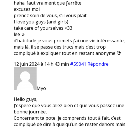
haha. faut vraiment que j’arrête
excusez moi
prenez soin de vous, s’il vous plaît
I love you guys (and girls)
take care of yourselves <33
lee ✰
d’habitude je vous promets j’ai une vie intéressante,
mais là, il se passe des trucs mais c’est trop
compliqué à expliquer tout en restant anonyme 💀
12 juin 2024 à 14 h 43 min
#59041
Répondre
Myo
Hello guys,
J’espère que vous allez bien et que vous passez une
bonne journée,
Concernant ta pote, je comprends tout à fait, c’est
compliqué de dire à quelqu’un de rester dehors mais