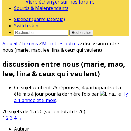
Viens échanger sur nos forums
Sourds & Malentendants
Sidebar (barre latérale)
Switch skin
Rechercher
Accueil
/
Forums
/
Moi et les autres
/
discussion entre
nous (marie, mao, lee, lina & ceux qui veulent)
discussion entre nous (marie, mao,
lee, lina & ceux qui veulent)
Ce sujet contient 75 réponses, 4 participants et a
été mis à jour pour la dernière fois par
Lina., le
il y
a 1 année et 5 mois
.
20 sujets de 1 à 20 (sur un total de 76)
1
2
3
4
→
Auteur