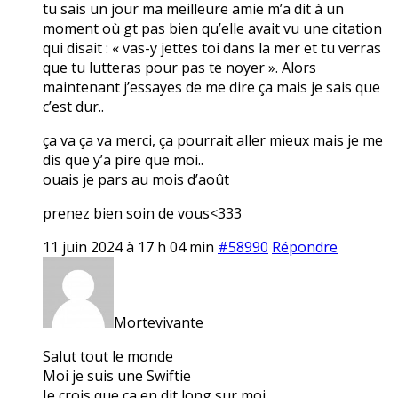
tu sais un jour ma meilleure amie m’a dit à un
moment où gt pas bien qu’elle avait vu une citation
qui disait : « vas-y jettes toi dans la mer et tu verras
que tu lutteras pour pas te noyer ». Alors
maintenant j’essayes de me dire ça mais je sais que
c’est dur..
ça va ça va merci, ça pourrait aller mieux mais je me
dis que y’a pire que moi..
ouais je pars au mois d’août
prenez bien soin de vous<333
11 juin 2024 à 17 h 04 min
#58990
Répondre
Mortevivante
Salut tout le monde
Moi je suis une Swiftie
Je crois que ça en dit long sur moi