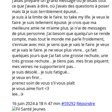
j’avais préparé un grand message où je disais tout
ce que j’avais à dire, où j’avais des questions à poser
mais là je suis terriblement épuisé…
je suis à la limite de le faire. to take my life. je veux le
faire. je suis tellement épuisé. je crois que ma
meilleure amie ne m’aime plus. je n’ai de messages
de plus personne. j’ai besoin que quelqu’un se rende
compte, mais tout le monde me parle froidement,
s’ennuie avec moi. je sens que je vais le faire. je veux
et je vais le faire. je ne veux plus vivre… ça fait
quelques jours que j’ai fait une grosse rechute, une
très grosse rechute… je tiens pas. mes bras piquent.
mes veines ne supporteront pas…
je suis désolé… je suis fatigué…
je veux en finir…
prenez soin de vous s’il vous plaît
je vous aime fort <3
lee…✰
16 juin 2024 à 18 h 47 min
#59292
Répondre
Fil Santé Jeunes