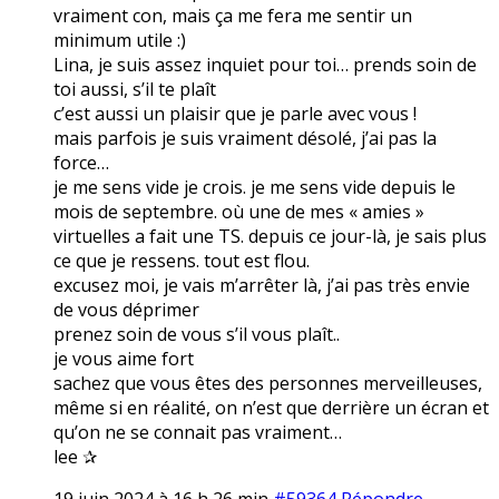
vraiment con, mais ça me fera me sentir un
minimum utile :)
Lina, je suis assez inquiet pour toi… prends soin de
toi aussi, s’il te plaît
c’est aussi un plaisir que je parle avec vous !
mais parfois je suis vraiment désolé, j’ai pas la
force…
je me sens vide je crois. je me sens vide depuis le
mois de septembre. où une de mes « amies »
virtuelles a fait une TS. depuis ce jour-là, je sais plus
ce que je ressens. tout est flou.
excusez moi, je vais m’arrêter là, j’ai pas très envie
de vous déprimer
prenez soin de vous s’il vous plaît..
je vous aime fort
sachez que vous êtes des personnes merveilleuses,
même si en réalité, on n’est que derrière un écran et
qu’on ne se connait pas vraiment…
lee ✰
19 juin 2024 à 16 h 26 min
#59364
Répondre