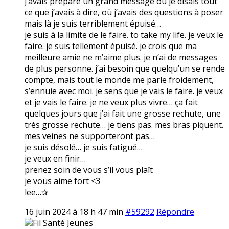
j’avais préparé un grand message où je disais tout
ce que j’avais à dire, où j’avais des questions à poser
mais là je suis terriblement épuisé…
je suis à la limite de le faire. to take my life. je veux le
faire. je suis tellement épuisé. je crois que ma
meilleure amie ne m’aime plus. je n’ai de messages
de plus personne. j’ai besoin que quelqu’un se rende
compte, mais tout le monde me parle froidement,
s’ennuie avec moi. je sens que je vais le faire. je veux
et je vais le faire. je ne veux plus vivre… ça fait
quelques jours que j’ai fait une grosse rechute, une
très grosse rechute… je tiens pas. mes bras piquent.
mes veines ne supporteront pas…
je suis désolé… je suis fatigué…
je veux en finir…
prenez soin de vous s’il vous plaît
je vous aime fort <3
lee…✰
16 juin 2024 à 18 h 47 min
#59292
Répondre
Fil Santé Jeunes