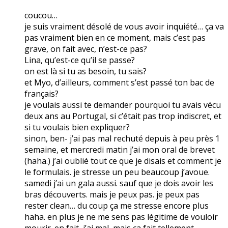
coucou…
je suis vraiment désolé de vous avoir inquiété… ça va
pas vraiment bien en ce moment, mais c’est pas
grave, on fait avec, n’est-ce pas?
Lina, qu’est-ce qu’il se passe?
on est là si tu as besoin, tu sais?
et Myo, d’ailleurs, comment s’est passé ton bac de
français?
je voulais aussi te demander pourquoi tu avais vécu
deux ans au Portugal, si c’était pas trop indiscret, et
si tu voulais bien expliquer?
sinon, ben- j’ai pas mal rechuté depuis à peu près 1
semaine, et mercredi matin j’ai mon oral de brevet
(haha.) j’ai oublié tout ce que je disais et comment je
le formulais. je stresse un peu beaucoup j’avoue.
samedi j’ai un gala aussi. sauf que je dois avoir les
bras découverts. mais je peux pas. je peux pas
rester clean… du coup ça me stresse encore plus
haha. en plus je ne me sens pas légitime de vouloir
mourir. en fait, j’ai mal, mais ça fait tellement