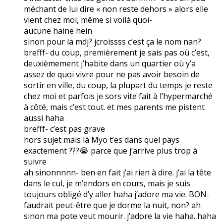
méchant de lui dire « non reste dehors » alors elle
vient chez moi, même si voilà quoi-
aucune haine hein
sinon pour la mdj? jcroissss c’est ça le nom nan?
brefff- du coup, premièrement je sais pas où c’est,
deuxièmement j’habite dans un quartier où y’a
assez de quoi vivre pour ne pas avoir besoin de
sortir en ville, du coup, la plupart du temps je reste
chez moi et parfois je sors vite fait à l’hypermarché
à côté, mais c’est tout. et mes parents me pistent
aussi haha
brefff- c’est pas grave
hors sujet mais là Myo t’es dans quel pays
exactement ???😭 parce que j’arrive plus trop à
suivre
ah sinonnnnn- ben en fait j’ai rien à dire. j’ai la tête
dans le cul, je m’endors en cours, mais je suis
toujours obligé d’y aller haha j’adore ma vie. BON-
faudrait peut-être que je dorme la nuit, non? ah
sinon ma pote veut mourir. j’adore la vie haha. haha