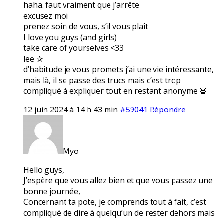
haha. faut vraiment que j’arrête
excusez moi
prenez soin de vous, s’il vous plaît
I love you guys (and girls)
take care of yourselves <33
lee ✰
d’habitude je vous promets j’ai une vie intéressante,
mais là, il se passe des trucs mais c’est trop
compliqué à expliquer tout en restant anonyme 💀
12 juin 2024 à 14 h 43 min
#59041
Répondre
Myo
Hello guys,
J’espère que vous allez bien et que vous passez une
bonne journée,
Concernant ta pote, je comprends tout à fait, c’est
compliqué de dire à quelqu’un de rester dehors mais