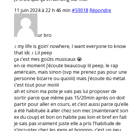
11 juin 2024 à 22 h 46 min
#59018
Répondre
ur bro
♪ my life is goin’ nowhere, I want everyone to know
that idc ♪ Lil peep
ça c’est mes goûts musicaux 😭
en ce moment j’écoute beaucoup lil peep, le rap
américain, mais sinon (svp me prenez pas pour une
personne bizarre ou quoiiii) mais j’écoute du métal.
c’est tout pour moiiii
ah et sinon ma pote je vais pas lui proposer de
sortir parce que même pas 15/20min après on doit
partir pour aller en cours, et c’est aussi parce qu’elle
a été habituée à aller chez son mec (maintenant son
ex du coup) et bon on habite pas loin et bref en fait
je sais pas vraiment juste elle a pris l’habitude de
s’incruster chez les gens et bonnnn- c’est un peu