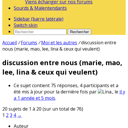
Viens échanger sur nos forums
Sourds & Malentendants
Sidebar (barre latérale)
Switch skin
Rechercher
Accueil
/
Forums
/
Moi et les autres
/
discussion entre
nous (marie, mao, lee, lina & ceux qui veulent)
discussion entre nous (marie, mao,
lee, lina & ceux qui veulent)
Ce sujet contient 75 réponses, 4 participants et a
été mis à jour pour la dernière fois par
Lina., le
il y
a 1 année et 5 mois
.
20 sujets de 1 à 20 (sur un total de 76)
1
2
3
4
→
Auteur