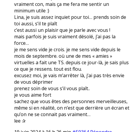
vraiment con, mais ça me fera me sentir un
minimum utile :)
Lina, je suis assez inquiet pour toi… prends soin de
toi aussi, s’il te plaît
c’est aussi un plaisir que je parle avec vous !
mais parfois je suis vraiment désolé, j’ai pas la
force…
je me sens vide je crois. je me sens vide depuis le
mois de septembre. où une de mes « amies »
virtuelles a fait une TS. depuis ce jour-là, je sais plus
ce que je ressens. tout est flou.
excusez moi, je vais m’arrêter là, j’ai pas très envie
de vous déprimer
prenez soin de vous s’il vous plaît..
je vous aime fort
sachez que vous êtes des personnes merveilleuses,
même si en réalité, on n’est que derrière un écran et
qu’on ne se connait pas vraiment…
lee ✰
19 juin 2024 à 16 h 26 min
#59364
Répondre