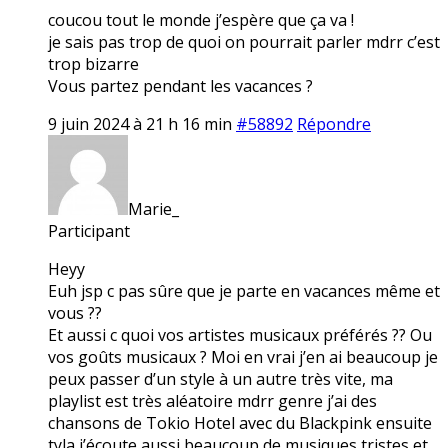
coucou tout le monde j’espère que ça va !
je sais pas trop de quoi on pourrait parler mdrr c’est
trop bizarre
Vous partez pendant les vacances ?
9 juin 2024 à 21 h 16 min
#58892
Répondre
Marie_
Participant
Heyy
Euh jsp c pas sûre que je parte en vacances même et
vous ??
Et aussi c quoi vos artistes musicaux préférés ?? Ou
vos goûts musicaux ? Moi en vrai j’en ai beaucoup je
peux passer d’un style à un autre très vite, ma
playlist est très aléatoire mdrr genre j’ai des
chansons de Tokio Hotel avec du Blackpink ensuite
tyla j’écoute aussi beaucoup de musiques tristes et