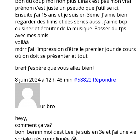
Bon du coup moi non plus Lina c’est pas mon vrai
prénom c’est juste un pseudo que j’utilise ici.
Ensuite j’ai 15 ans et je suis en 3ème. J’aime bien
regarder des films et des séries aussi, j’aime bcp
cuisiner et écouter de la musique. Passer du tps
avec mes amis
voilàà
mdrr j’ai l’impression d’être le premier jour de cours
où on doit se présenter et tout
breff j’espère que vous allez bien !
8 juin 2024 à 12 h 48 min
#58822
Répondre
ur bro
heyy,
comment ça va?
bon, bennn moi c’est Lee, je suis en 3e et j’ai une vie
sociale très compliquée 😭