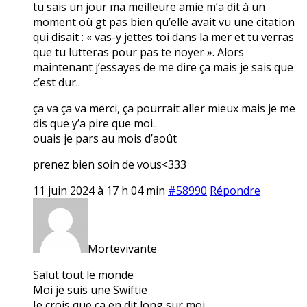
tu sais un jour ma meilleure amie m’a dit à un
moment où gt pas bien qu’elle avait vu une citation
qui disait : « vas-y jettes toi dans la mer et tu verras
que tu lutteras pour pas te noyer ». Alors
maintenant j’essayes de me dire ça mais je sais que
c’est dur..
ça va ça va merci, ça pourrait aller mieux mais je me
dis que y’a pire que moi..
ouais je pars au mois d’août
prenez bien soin de vous<333
11 juin 2024 à 17 h 04 min
#58990
Répondre
Mortevivante
Salut tout le monde
Moi je suis une Swiftie
Je crois que ça en dit long sur moi