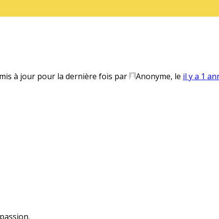
 mis à jour pour la dernière fois par
Anonyme, le
il y a 1 a
 passion.