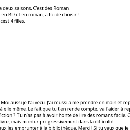
y a deux saisons. C’est des Roman.
 en BD et en roman, a toi de choisir !
est 4 filles.
Moi aussi je l’ai vécu. J’ai réussi à me prendre en main et re
elle même. Le fait que tu t’en rende compte, va t’aider à re
-fiction ? Tu n’as pas à avoir honte de lire des romans facile. 
 livre, mais monter progressivement dans la difficulté.
peux les emprunter à la bibliothèque. Merci ! Si tu veux que je