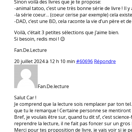
Sinon voilà des livres que je te propose:
-animal tatoo, c’est une très bonne série de livre ! Il 
-la série coeur… (coeur cerise par exemple) cela existe
-DAD, c’est une BD, cela raconte la vie d’un père et de c
Voilà, c’était 3 petites sélections que j’aime bien.
Si besoin, redis moi ! 😉
Fan.De.Lecture
20 juillet 2024 à 12 h 10 min
#60696
Répondre
Fan.De.lecture
Salut Car !
Je comprend que la lecture sois remplacer par ton tel. 
que tu le remarque ! Certaine personne se mentiront à 
Bref, je voulais être sur, quand tu dit sf, c’est science
reprendre la lecture, il ne fait pas foncer sur un gros
Merci pour tes proposition de livre, je vais voir si je 