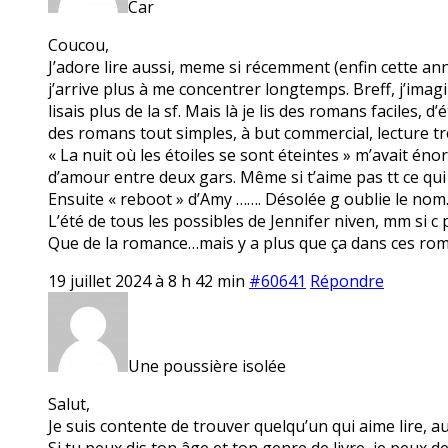
Car
Coucou,
J’adore lire aussi, meme si récemment (enfin cette ann
j’arrive plus à me concentrer longtemps. Breff, j’imag
lisais plus de la sf. Mais là je lis des romans faciles
des romans tout simples, à but commercial, lecture très 
« La nuit où les étoiles se sont éteintes » m’avait éno
d’amour entre deux gars. Même si t’aime pas tt ce qui
Ensuite « reboot » d’Amy ……. Désolée g oublie le nom
L’été de tous les possibles de Jennifer niven, mm si c
Que de la romance…mais y a plus que ça dans ces rom
19 juillet 2024 à 8 h 42 min
#60641
Répondre
Une poussière isolée
Salut,
Je suis contente de trouver quelqu’un qui aime lire, a
Si tu peux dis ton âge et ton genre de livre, je peux de