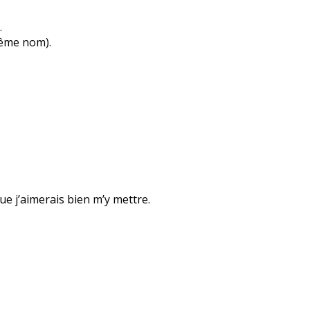
…
même nom).
que j’aimerais bien m’y mettre.