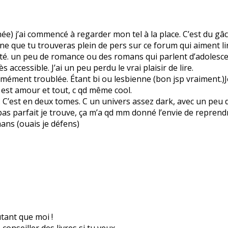
ée) j’ai commencé à regarder mon tel à la place. C’est du gâch
ine que tu trouveras plein de pers sur ce forum qui aiment li
, d’été. un peu de romance ou des romans qui parlent d’adolesc
accessible. J’ai un peu perdu le vrai plaisir de lire.
rmément troublée. Étant bi ou lesbienne (bon jsp vraiment.)Je 
 est amour et tout, c qd même cool.
. C’est en deux tomes. C un univers assez dark, avec un peu
 pas parfait je trouve, ça m’a qd mm donné l’envie de reprend
ans (ouais je défens)
utant que moi !
 conseiller des livres si tu veux…