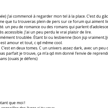
ée) j’ai commencé à regarder mon tel à la place. C’est du gâch
ine que tu trouveras plein de pers sur ce forum qui aiment li
, d’été. un peu de romance ou des romans qui parlent d’adolesc
accessible. J’ai un peu perdu le vrai plaisir de lire.
rmément troublée. Étant bi ou lesbienne (bon jsp vraiment.)Je 
 est amour et tout, c qd même cool.
. C’est en deux tomes. C un univers assez dark, avec un peu
 pas parfait je trouve, ça m’a qd mm donné l’envie de reprend
ans (ouais je défens)
utant que moi !
 conseiller des livres si tu veux…