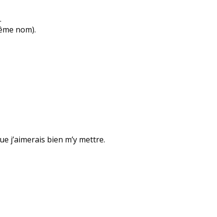
…
même nom).
que j’aimerais bien m’y mettre.