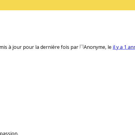
 mis à jour pour la dernière fois par
Anonyme, le
il y a 1 a
 passion.