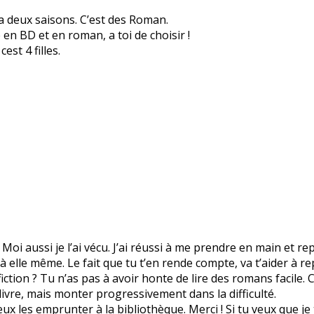
y a deux saisons. C’est des Roman.
 en BD et en roman, a toi de choisir !
est 4 filles.
Moi aussi je l’ai vécu. J’ai réussi à me prendre en main et re
elle même. Le fait que tu t’en rende compte, va t’aider à re
-fiction ? Tu n’as pas à avoir honte de lire des romans facile. 
 livre, mais monter progressivement dans la difficulté.
peux les emprunter à la bibliothèque. Merci ! Si tu veux que je