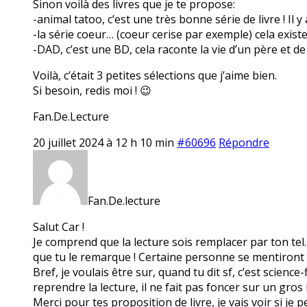
Sinon voilà des livres que je te propose:
-animal tatoo, c’est une très bonne série de livre ! Il 
-la série coeur… (coeur cerise par exemple) cela existe
-DAD, c’est une BD, cela raconte la vie d’un père et de c
Voilà, c’était 3 petites sélections que j’aime bien.
Si besoin, redis moi ! 😉
Fan.De.Lecture
20 juillet 2024 à 12 h 10 min
#60696
Répondre
Fan.De.lecture
Salut Car !
Je comprend que la lecture sois remplacer par ton tel. 
que tu le remarque ! Certaine personne se mentiront à 
Bref, je voulais être sur, quand tu dit sf, c’est science
reprendre la lecture, il ne fait pas foncer sur un gros
Merci pour tes proposition de livre, je vais voir si je 