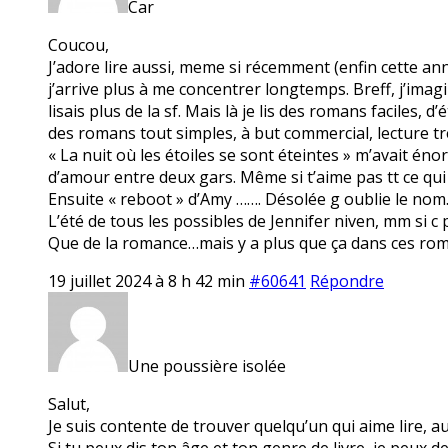
Car
Coucou,
J’adore lire aussi, meme si récemment (enfin cette ann
j’arrive plus à me concentrer longtemps. Breff, j’imag
lisais plus de la sf. Mais là je lis des romans faciles
des romans tout simples, à but commercial, lecture très 
« La nuit où les étoiles se sont éteintes » m’avait éno
d’amour entre deux gars. Même si t’aime pas tt ce qui
Ensuite « reboot » d’Amy ……. Désolée g oublie le nom
L’été de tous les possibles de Jennifer niven, mm si c
Que de la romance…mais y a plus que ça dans ces rom
19 juillet 2024 à 8 h 42 min
#60641
Répondre
Une poussière isolée
Salut,
Je suis contente de trouver quelqu’un qui aime lire, a
Si tu peux dis ton âge et ton genre de livre, je peux de