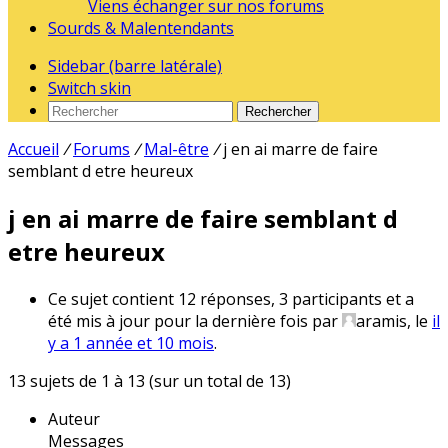
Viens échanger sur nos forums
Sourds & Malentendants
Sidebar (barre latérale)
Switch skin
Rechercher
Accueil
/
Forums
/
Mal-être
/
j en ai marre de faire
semblant d etre heureux
j en ai marre de faire semblant d
etre heureux
Ce sujet contient 12 réponses, 3 participants et a
été mis à jour pour la dernière fois par
aramis
, le
il
y a 1 année et 10 mois
.
13 sujets de 1 à 13 (sur un total de 13)
Auteur
Messages