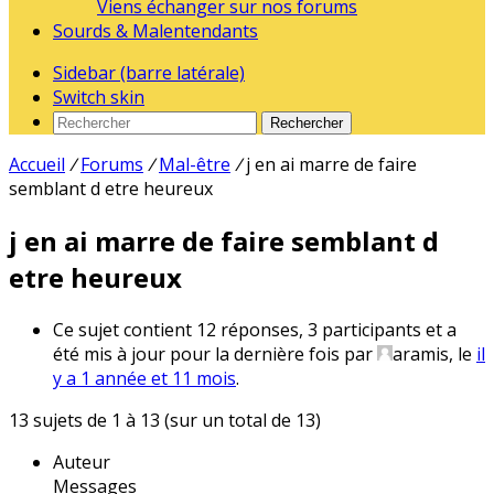
Viens échanger sur nos forums
Sourds & Malentendants
Sidebar (barre latérale)
Switch skin
Rechercher
Accueil
/
Forums
/
Mal-être
/
j en ai marre de faire
semblant d etre heureux
j en ai marre de faire semblant d
etre heureux
Ce sujet contient 12 réponses, 3 participants et a
été mis à jour pour la dernière fois par
aramis
, le
il
y a 1 année et 11 mois
.
13 sujets de 1 à 13 (sur un total de 13)
Auteur
Messages