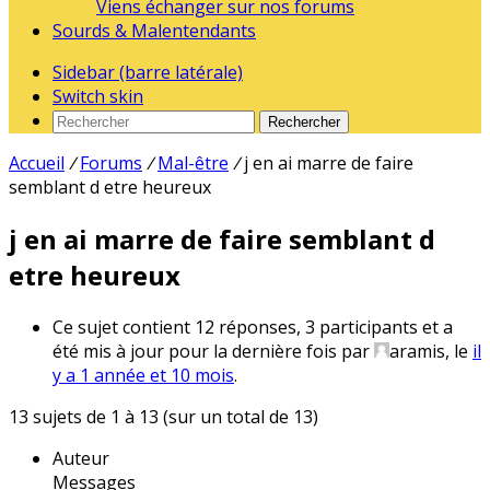
Viens échanger sur nos forums
Sourds & Malentendants
Sidebar (barre latérale)
Switch skin
Rechercher
Accueil
/
Forums
/
Mal-être
/
j en ai marre de faire
semblant d etre heureux
j en ai marre de faire semblant d
etre heureux
Ce sujet contient 12 réponses, 3 participants et a
été mis à jour pour la dernière fois par
aramis
, le
il
y a 1 année et 10 mois
.
13 sujets de 1 à 13 (sur un total de 13)
Auteur
Messages