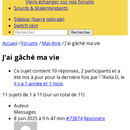
Viens échanger sur nos forums
Sourds & Malentendants
Sidebar (barre latérale)
Switch skin
Rechercher
Accueil
/
Forums
/
Mal-être
/
J’ai gâché ma vie
J’ai gâché ma vie
Ce sujet contient 10 réponses, 2 participants et a
été mis à jour pour la dernière fois par
Kelia D
, le
il y a 1 année et 1 mois
.
11 sujets de 1 à 11 (sur un total de 11)
Auteur
Messages
8 juin 2025 à 9 h 47 min
#73874
Répondre