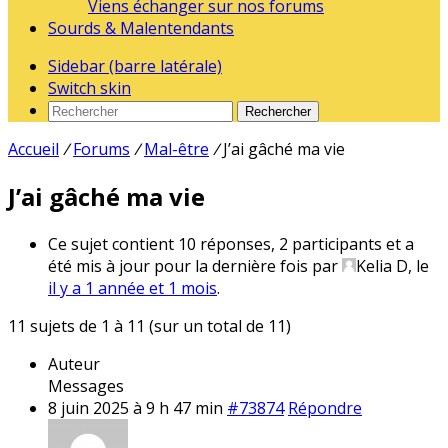
Viens échanger sur nos forums
Sourds & Malentendants
Sidebar (barre latérale)
Switch skin
Rechercher
Accueil
/
Forums
/
Mal-être
/
J’ai gâché ma vie
J’ai gâché ma vie
Ce sujet contient 10 réponses, 2 participants et a
été mis à jour pour la dernière fois par
Kelia D
, le
il y a 1 année et 1 mois
.
11 sujets de 1 à 11 (sur un total de 11)
Auteur
Messages
8 juin 2025 à 9 h 47 min
#73874
Répondre