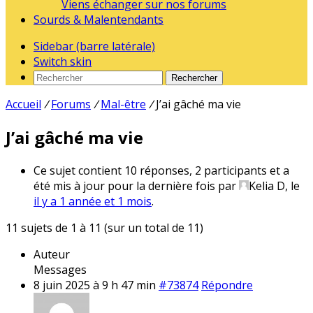
Viens échanger sur nos forums
Sourds & Malentendants
Sidebar (barre latérale)
Switch skin
Rechercher
Accueil
/
Forums
/
Mal-être
/
J’ai gâché ma vie
J’ai gâché ma vie
Ce sujet contient 10 réponses, 2 participants et a
été mis à jour pour la dernière fois par
Kelia D
, le
il y a 1 année et 1 mois
.
11 sujets de 1 à 11 (sur un total de 11)
Auteur
Messages
8 juin 2025 à 9 h 47 min
#73874
Répondre