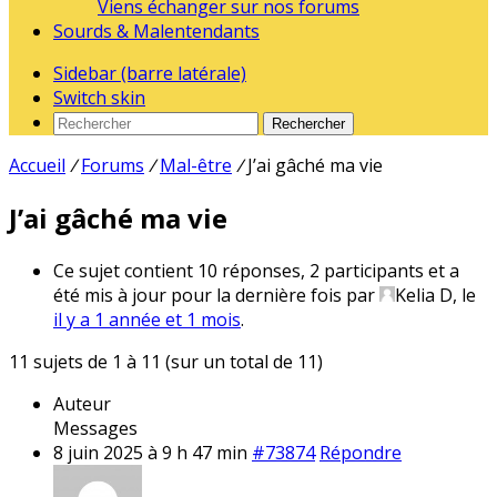
Viens échanger sur nos forums
Sourds & Malentendants
Sidebar (barre latérale)
Switch skin
Rechercher
Accueil
/
Forums
/
Mal-être
/
J’ai gâché ma vie
J’ai gâché ma vie
Ce sujet contient 10 réponses, 2 participants et a
été mis à jour pour la dernière fois par
Kelia D
, le
il y a 1 année et 1 mois
.
11 sujets de 1 à 11 (sur un total de 11)
Auteur
Messages
8 juin 2025 à 9 h 47 min
#73874
Répondre