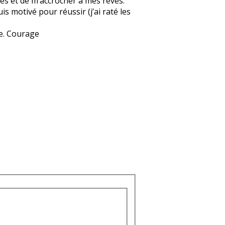
res et de m’accrocher à mes rêves.
is motivé pour réussir (j’ai raté les
re. Courage