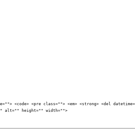
e=""> <code> <pre class=""> <em> <strong> <del datetime=
" alt="" height="" width="">