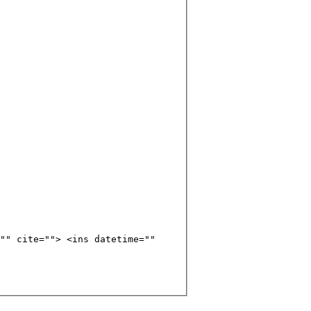
"" cite=""> <ins datetime=""