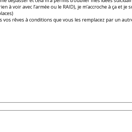
, me dépasser et cela m’a permis d’oublier mes idées suicidai
ien à voir avec l’armée ou le RAID), je m’accroche à ça et je su
laces)
 vos rêves à conditions que vous les remplacez par un aut