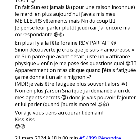
TOUT 🥲
En fait Sun est jamais là (pour une raison inconnue)
le mardi en plus aujourd’hui j’avais mis mes
MEILLEURS vêtements mais Nn du coup 🤷‍♀️
Je pense leur parler plutôt jeudi car j’ai encore ma
correspondante 😅👍
En plus il y a la fête foraine RDV PARFAIT 😍
Sinon découverte je crois que je suis « amoureuse »
de Sun parce que avant c’était juste un « attirance
physique » enfin je me pose des questions quoi 🤓🤷‍♀️
Apparemment on m’as dit que quand j’étais fatiguée
ça me donnait un air « mignon »?
(MDR je vais être fatiguée plus souvent alors 🫦)
Non en plus j’ai son Sna (que j’ai demandé à un de
mes agents secrets 😈) donc je vais pouvoir l’ajouter
et lui parler (quand j’aurais mon tel 🥲👍)
Voilà je vous tiens au courant demain!
Kiss Kiss
😍😘
21 mars 2024 à 18 h 00 min
#54899
Répondre