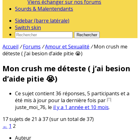
Viens échanger sur nos forums
Sourds & Malentendants
Sidebar (barre latérale)
Switch skin
Rechercher
Accueil
/
Forums
/
Amour et Sexualité
/
Mon crush me
déteste ( j’ai besion d’aide pitie 😭)
Mon crush me déteste ( j’ai besion
d’aide pitie 😭)
Ce sujet contient 36 réponses, 5 participants et a
été mis à jour pour la dernière fois par
juste_moi_76, le
il y a 1 année et 10 mois
.
17 sujets de 21 à 37 (sur un total de 37)
←
1
2
Auteur