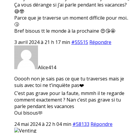
Ça vous dérange si j’ai parle pendant les vacances?
😅🤓
Parce que je traverse un moment difficile pour moi..
🤧
Bref bisous tt le monde à la prochaine 😍😘🤩
3 avril 2024 à 21 h 17 min
#55515
Répondre
Alice414
Ooooh non je sais pas ce que tu traverses mais je
suis avec toi ne t’inquiète pas❤️
C’est pas grave pour la faute, mmmh il te regarde
comment exactement ? Nan c’est pas grave si tu
parle pendant les vacances
Oui bisous🫶
24 mai 2024 à 22 h 04 min
#58133
Répondre
Venting