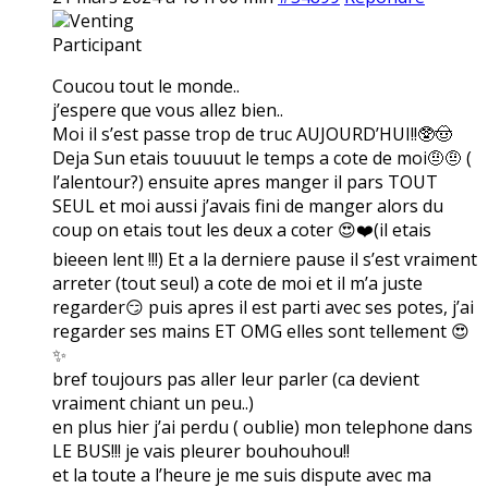
Venting
Participant
Coucou tout le monde..
j’espere que vous allez bien..
Moi il s’est passe trop de truc AUJOURD’HUI!!🥸🤠
Deja Sun etais touuuut le temps a cote de moi🤨🤨 (
l’alentour?) ensuite apres manger il pars TOUT
SEUL et moi aussi j’avais fini de manger alors du
coup on etais tout les deux a coter 😍❤️(il etais
bieeen lent !!!) Et a la derniere pause il s’est vraiment
arreter (tout seul) a cote de moi et il m’a juste
regarder😏 puis apres il est parti avec ses potes, j’ai
regarder ses mains ET OMG elles sont tellement 😍
✨
bref toujours pas aller leur parler (ca devient
vraiment chiant un peu..)
en plus hier j’ai perdu ( oublie) mon telephone dans
LE BUS!!! je vais pleurer bouhouhou!!
et la toute a l’heure je me suis dispute avec ma