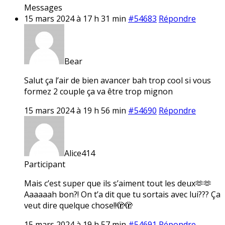
Messages
15 mars 2024 à 17 h 31 min
#54683
Répondre
Bear
Salut ça l’air de bien avancer bah trop cool si vous
formez 2 couple ça va être trop mignon
15 mars 2024 à 19 h 56 min
#54690
Répondre
Alice414
Participant
Mais c’est super que ils s’aiment tout les deux🫶🫶
Aaaaaah bon?! On t’a dit que tu sortais avec lui??? Ça
veut dire quelque chose!!🫣🫣
15 mars 2024 à 19 h 57 min
#54691
Répondre