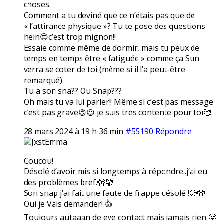
choses.
Comment a tu deviné que ce n’étais pas que de
« l’attirance physique »? Tu te pose des questions
hein😍c’est trop mignon!!
Essaie comme même de dormir, mais tu peux de
temps en temps être « fatiguée » comme ça Sun
verra se coter de toi (même si il l’a peut-être
remarqué)
Tu a son sna?? Ou Snap???
Oh mais tu va lui parler!! Même si c’est pas message
c’est pas grave😍😍 je suis très contente pour toi🥰
28 mars 2024 à 19 h 36 min
#55190
Répondre
JxstEmma
Coucou!
Désolé d’avoir mis si longtemps à répondre..j’ai eu
des problèmes bref.🫣🤡
Son snap j’ai fait une faute de frappe désolé !🥲🤡
Oui je Vais demander! 👍
Toujours autaaan de eye contact mais jamais rien 🥲