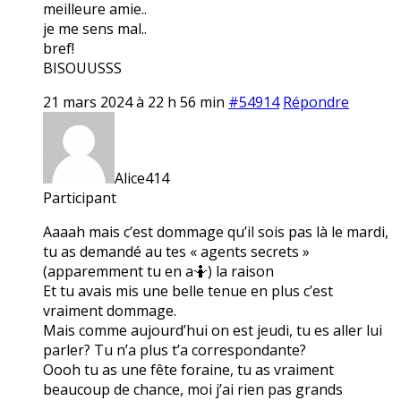
meilleure amie..
je me sens mal..
bref!
BISOUUSSS
21 mars 2024 à 22 h 56 min
#54914
Répondre
Alice414
Participant
Aaaah mais c’est dommage qu’il sois pas là le mardi,
tu as demandé au tes « agents secrets »
(apparemment tu en a🤷) la raison
Et tu avais mis une belle tenue en plus c’est
vraiment dommage.
Mais comme aujourd’hui on est jeudi, tu es aller lui
parler? Tu n’a plus t’a correspondante?
Oooh tu as une fête foraine, tu as vraiment
beaucoup de chance, moi j’ai rien pas grands