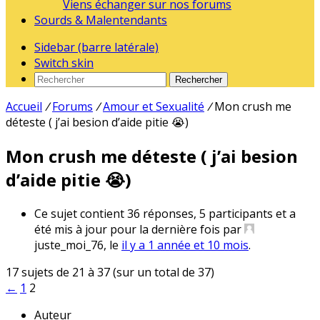
Viens échanger sur nos forums
Sourds & Malentendants
Sidebar (barre latérale)
Switch skin
Rechercher
Accueil
/
Forums
/
Amour et Sexualité
/
Mon crush me
déteste ( j’ai besion d’aide pitie 😭)
Mon crush me déteste ( j’ai besion
d’aide pitie 😭)
Ce sujet contient 36 réponses, 5 participants et a
été mis à jour pour la dernière fois par
juste_moi_76, le
il y a 1 année et 10 mois
.
17 sujets de 21 à 37 (sur un total de 37)
←
1
2
Auteur