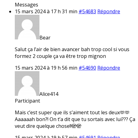
Messages
15 mars 2024 à 17 h 31 min
#54683
Répondre
Bear
Salut ça l’air de bien avancer bah trop cool si vous
formez 2 couple ça va être trop mignon
15 mars 2024 à 19 h 56 min
#54690
Répondre
Alice414
Participant
Mais c’est super que ils s’aiment tout les deux🫶🫶
Aaaaaah bon?! On t’a dit que tu sortais avec lui??? Ça
veut dire quelque chose!!🫣🫣
15 mars 2024 à 19 h 57 min
#54691
Répondre