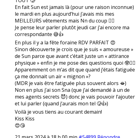
TOUT 🥲
En fait Sun est jamais là (pour une raison inconnue)
le mardi en plus aujourd’hui j’avais mis mes
MEILLEURS vêtements mais Nn du coup 🤷‍♀️
Je pense leur parler plutôt jeudi car j’ai encore ma
correspondante 😅👍
En plus il y a la fête foraine RDV PARFAIT 😍
Sinon découverte je crois que je suis « amoureuse »
de Sun parce que avant c’était juste un « attirance
physique » enfin je me pose des questions quoi 🤓🤷‍♀️
Apparemment on m’as dit que quand j’étais fatiguée
ça me donnait un air « mignon »?
(MDR je vais être fatiguée plus souvent alors 🫦)
Non en plus j’ai son Sna (que j’ai demandé à un de
mes agents secrets 😈) donc je vais pouvoir l’ajouter
et lui parler (quand j’aurais mon tel 🥲👍)
Voilà je vous tiens au courant demain!
Kiss Kiss
😍😘
21 mars 2024 à 18 h 00 min
#54899
Répondre