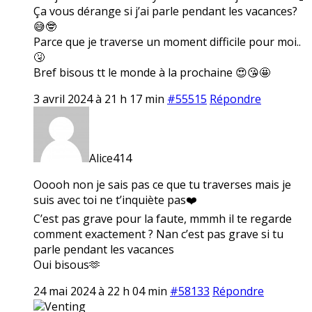
Ça vous dérange si j’ai parle pendant les vacances?
😅🤓
Parce que je traverse un moment difficile pour moi..
🤧
Bref bisous tt le monde à la prochaine 😍😘🤩
3 avril 2024 à 21 h 17 min
#55515
Répondre
Alice414
Ooooh non je sais pas ce que tu traverses mais je
suis avec toi ne t’inquiète pas❤️
C’est pas grave pour la faute, mmmh il te regarde
comment exactement ? Nan c’est pas grave si tu
parle pendant les vacances
Oui bisous🫶
24 mai 2024 à 22 h 04 min
#58133
Répondre
Venting