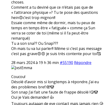
choses.
Comment a tu deviné que ce n’étais pas que de
« l’attirance physique »? Tu te pose des questions
hein😍c’est trop mignon!!
Essaie comme même de dormir, mais tu peux de
temps en temps être « fatiguée » comme ça Sun
verra se coter de toi (même si il l’a peut-être
remarqué)
Tu a son sna?? Ou Snap???
Oh mais tu va lui parler!! Même si c’est pas message
c’est pas grave😍😍 je suis très contente pour toi🥰
28 mars 2024 à 19 h 36 min
#55190
Répondre
JxstEmma
Coucou!
Désolé d’avoir mis si longtemps à répondre..j’ai eu
des problèmes bref.🫣🤡
Son snap j’ai fait une faute de frappe désolé !🥲🤡
Oui je Vais demander! 👍
Toujours autaaan de eye contact mais jamais rien 🥲