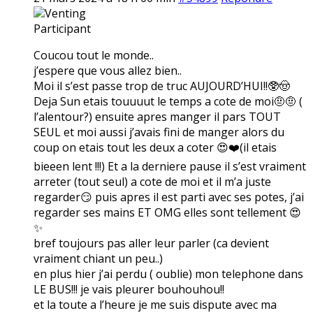
Venting
Participant
Coucou tout le monde..
j’espere que vous allez bien..
Moi il s’est passe trop de truc AUJOURD’HUI!!🥸🤠
Deja Sun etais touuuut le temps a cote de moi🤨🤨 (
l’alentour?) ensuite apres manger il pars TOUT
SEUL et moi aussi j’avais fini de manger alors du
coup on etais tout les deux a coter 😍❤️(il etais
bieeen lent !!!) Et a la derniere pause il s’est vraiment
arreter (tout seul) a cote de moi et il m’a juste
regarder😏 puis apres il est parti avec ses potes, j’ai
regarder ses mains ET OMG elles sont tellement 😍
✨
bref toujours pas aller leur parler (ca devient
vraiment chiant un peu..)
en plus hier j’ai perdu ( oublie) mon telephone dans
LE BUS!!! je vais pleurer bouhouhou!!
et la toute a l’heure je me suis dispute avec ma