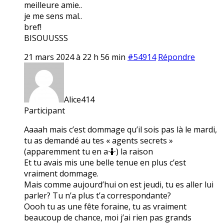
meilleure amie..
je me sens mal..
bref!
BISOUUSSS
21 mars 2024 à 22 h 56 min
#54914
Répondre
Alice414
Participant
Aaaah mais c’est dommage qu’il sois pas là le mardi,
tu as demandé au tes « agents secrets »
(apparemment tu en a🤷) la raison
Et tu avais mis une belle tenue en plus c’est
vraiment dommage.
Mais comme aujourd’hui on est jeudi, tu es aller lui
parler? Tu n’a plus t’a correspondante?
Oooh tu as une fête foraine, tu as vraiment
beaucoup de chance, moi j’ai rien pas grands