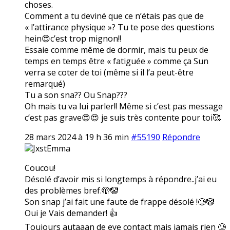
choses.
Comment a tu deviné que ce n’étais pas que de
« l’attirance physique »? Tu te pose des questions
hein😍c’est trop mignon!!
Essaie comme même de dormir, mais tu peux de
temps en temps être « fatiguée » comme ça Sun
verra se coter de toi (même si il l’a peut-être
remarqué)
Tu a son sna?? Ou Snap???
Oh mais tu va lui parler!! Même si c’est pas message
c’est pas grave😍😍 je suis très contente pour toi🥰
28 mars 2024 à 19 h 36 min
#55190
Répondre
JxstEmma
Coucou!
Désolé d’avoir mis si longtemps à répondre..j’ai eu
des problèmes bref.🫣🤡
Son snap j’ai fait une faute de frappe désolé !🥲🤡
Oui je Vais demander! 👍
Toujours autaaan de eye contact mais jamais rien 🥲