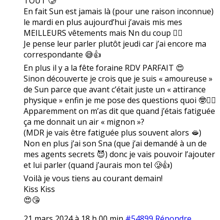
TOUT 🥲
En fait Sun est jamais là (pour une raison inconnue)
le mardi en plus aujourd’hui j’avais mis mes
MEILLEURS vêtements mais Nn du coup 🤷‍♀️
Je pense leur parler plutôt jeudi car j’ai encore ma
correspondante 😅👍
En plus il y a la fête foraine RDV PARFAIT 😍
Sinon découverte je crois que je suis « amoureuse »
de Sun parce que avant c’était juste un « attirance
physique » enfin je me pose des questions quoi 🤓🤷‍♀️
Apparemment on m’as dit que quand j’étais fatiguée
ça me donnait un air « mignon »?
(MDR je vais être fatiguée plus souvent alors 🫦)
Non en plus j’ai son Sna (que j’ai demandé à un de
mes agents secrets 😈) donc je vais pouvoir l’ajouter
et lui parler (quand j’aurais mon tel 🥲👍)
Voilà je vous tiens au courant demain!
Kiss Kiss
😍😘
21 mars 2024 à 18 h 00 min
#54899
Répondre