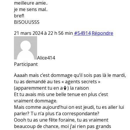
meilleure amie..
je me sens mal..
bref!
BISOUUSSS
21 mars 2024 à 22 h 56 min
#54914
Répondre
Alice414
Participant
Aaaah mais c’est dommage qu’il sois pas là le mardi,
tu as demandé au tes « agents secrets »
(apparemment tu en a🤷) la raison
Et tu avais mis une belle tenue en plus c’est
vraiment dommage.
Mais comme aujourd’hui on est jeudi, tu es aller lui
parler? Tu n’a plus t’a correspondante?
Oooh tu as une fête foraine, tu as vraiment
beaucoup de chance, moi j’ai rien pas grands