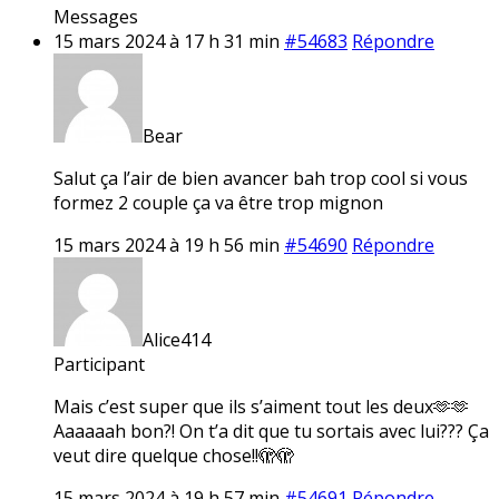
Messages
15 mars 2024 à 17 h 31 min
#54683
Répondre
Bear
Salut ça l’air de bien avancer bah trop cool si vous
formez 2 couple ça va être trop mignon
15 mars 2024 à 19 h 56 min
#54690
Répondre
Alice414
Participant
Mais c’est super que ils s’aiment tout les deux🫶🫶
Aaaaaah bon?! On t’a dit que tu sortais avec lui??? Ça
veut dire quelque chose!!🫣🫣
15 mars 2024 à 19 h 57 min
#54691
Répondre