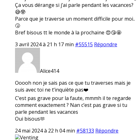
Ça vous dérange si j’ai parle pendant les vacances?
😅🤓
Parce que je traverse un moment difficile pour moi..
🤧
Bref bisous tt le monde à la prochaine 😍😘🤩
3 avril 2024 à 21 h 17 min
#55515
Répondre
Alice414
Ooooh non je sais pas ce que tu traverses mais je
suis avec toi ne t’inquiète pas❤️
C’est pas grave pour la faute, mmmh il te regarde
comment exactement ? Nan c’est pas grave si tu
parle pendant les vacances
Oui bisous🫶
24 mai 2024 à 22 h 04 min
#58133
Répondre
Venting