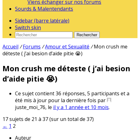
Viens échanger sur nos forums
Sourds & Malentendants
Sidebar (barre latérale)
Switch skin
Rechercher
Accueil
/
Forums
/
Amour et Sexualité
/
Mon crush me
déteste ( j’ai besion d’aide pitie 😭)
Mon crush me déteste ( j’ai besion
d’aide pitie 😭)
Ce sujet contient 36 réponses, 5 participants et a
été mis à jour pour la dernière fois par
juste_moi_76, le
il y a 1 année et 10 mois
.
17 sujets de 21 à 37 (sur un total de 37)
←
1
2
Auteur