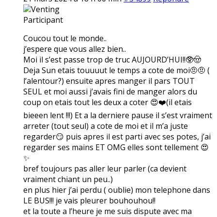
Venting
Participant
Coucou tout le monde..
j’espere que vous allez bien..
Moi il s’est passe trop de truc AUJOURD’HUI!!🥸🤠
Deja Sun etais touuuut le temps a cote de moi🤨🤨 (
l’alentour?) ensuite apres manger il pars TOUT
SEUL et moi aussi j’avais fini de manger alors du
coup on etais tout les deux a coter 😍❤️(il etais
bieeen lent !!!) Et a la derniere pause il s’est vraiment
arreter (tout seul) a cote de moi et il m’a juste
regarder😏 puis apres il est parti avec ses potes, j’ai
regarder ses mains ET OMG elles sont tellement 😍
✨
bref toujours pas aller leur parler (ca devient
vraiment chiant un peu..)
en plus hier j’ai perdu ( oublie) mon telephone dans
LE BUS!!! je vais pleurer bouhouhou!!
et la toute a l’heure je me suis dispute avec ma