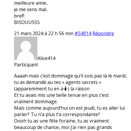
meilleure amie..
je me sens mal..
bref!
BISOUUSSS
21 mars 2024 à 22 h 56 min
#54914
Répondre
Alice414
Participant
Aaaah mais c’est dommage qu’il sois pas là le mardi,
tu as demandé au tes « agents secrets »
(apparemment tu en a🤷) la raison
Et tu avais mis une belle tenue en plus c’est
vraiment dommage.
Mais comme aujourd’hui on est jeudi, tu es aller lui
parler? Tu n’a plus t’a correspondante?
Oooh tu as une fête foraine, tu as vraiment
beaucoup de chance, moi j’ai rien pas grands