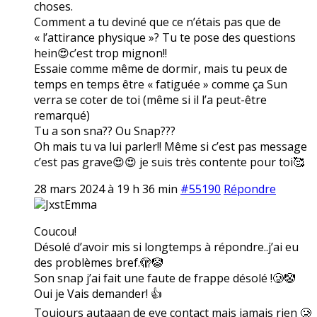
choses.
Comment a tu deviné que ce n’étais pas que de
« l’attirance physique »? Tu te pose des questions
hein😍c’est trop mignon!!
Essaie comme même de dormir, mais tu peux de
temps en temps être « fatiguée » comme ça Sun
verra se coter de toi (même si il l’a peut-être
remarqué)
Tu a son sna?? Ou Snap???
Oh mais tu va lui parler!! Même si c’est pas message
c’est pas grave😍😍 je suis très contente pour toi🥰
28 mars 2024 à 19 h 36 min
#55190
Répondre
JxstEmma
Coucou!
Désolé d’avoir mis si longtemps à répondre..j’ai eu
des problèmes bref.🫣🤡
Son snap j’ai fait une faute de frappe désolé !🥲🤡
Oui je Vais demander! 👍
Toujours autaaan de eye contact mais jamais rien 🥲