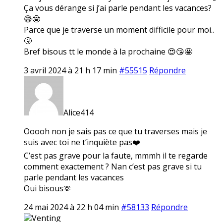
Ça vous dérange si j’ai parle pendant les vacances?
😅🤓
Parce que je traverse un moment difficile pour moi..
🤧
Bref bisous tt le monde à la prochaine 😍😘🤩
3 avril 2024 à 21 h 17 min
#55515
Répondre
Alice414
Ooooh non je sais pas ce que tu traverses mais je
suis avec toi ne t’inquiète pas❤️
C’est pas grave pour la faute, mmmh il te regarde
comment exactement ? Nan c’est pas grave si tu
parle pendant les vacances
Oui bisous🫶
24 mai 2024 à 22 h 04 min
#58133
Répondre
Venting