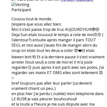
Venting
Participant
Coucou tout le monde..
j’espere que vous allez bien..
Moi il s’est passe trop de truc AUJOURD’HUI!!🥸🤠
Deja Sun etais touuuut le temps a cote de moi🤨🤨 (
l’alentour?) ensuite apres manger il pars TOUT
SEUL et moi aussi j’avais fini de manger alors du
coup on etais tout les deux a coter 😍❤️(il etais
bieeen lent !!!) Et a la derniere pause il s’est vraiment
arreter (tout seul) a cote de moi et il m’a juste
regarder😏 puis apres il est parti avec ses potes, j’ai
regarder ses mains ET OMG elles sont tellement 😍
✨
bref toujours pas aller leur parler (ca devient
vraiment chiant un peu..)
en plus hier j’ai perdu ( oublie) mon telephone dans
LE BUS!!! je vais pleurer bouhouhou!!
et la toute a l’heure je me suis dispute avec ma