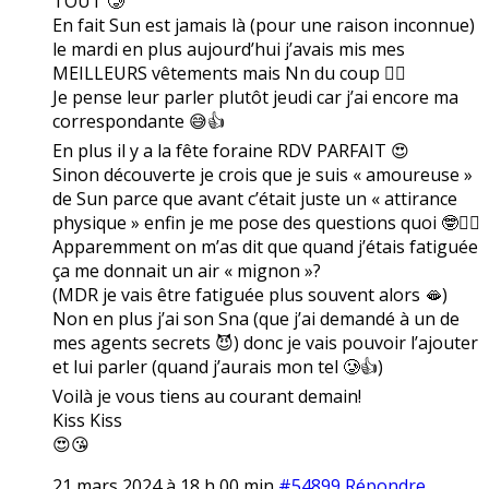
TOUT 🥲
En fait Sun est jamais là (pour une raison inconnue)
le mardi en plus aujourd’hui j’avais mis mes
MEILLEURS vêtements mais Nn du coup 🤷‍♀️
Je pense leur parler plutôt jeudi car j’ai encore ma
correspondante 😅👍
En plus il y a la fête foraine RDV PARFAIT 😍
Sinon découverte je crois que je suis « amoureuse »
de Sun parce que avant c’était juste un « attirance
physique » enfin je me pose des questions quoi 🤓🤷‍♀️
Apparemment on m’as dit que quand j’étais fatiguée
ça me donnait un air « mignon »?
(MDR je vais être fatiguée plus souvent alors 🫦)
Non en plus j’ai son Sna (que j’ai demandé à un de
mes agents secrets 😈) donc je vais pouvoir l’ajouter
et lui parler (quand j’aurais mon tel 🥲👍)
Voilà je vous tiens au courant demain!
Kiss Kiss
😍😘
21 mars 2024 à 18 h 00 min
#54899
Répondre