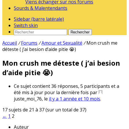
Viens échanger sur nos forums
Sourds & Malentendants
Sidebar (barre latérale)
Switch skin
Rechercher
Accueil
/
Forums
/
Amour et Sexualité
/
Mon crush me
déteste ( j’ai besion d’aide pitie 😭)
Mon crush me déteste ( j’ai besion
d’aide pitie 😭)
Ce sujet contient 36 réponses, 5 participants et a
été mis à jour pour la dernière fois par
juste_moi_76, le
il y a 1 année et 10 mois
.
17 sujets de 21 à 37 (sur un total de 37)
←
1
2
Auteur