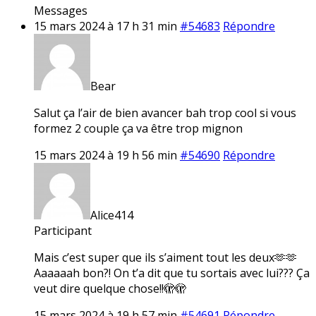
Messages
15 mars 2024 à 17 h 31 min
#54683
Répondre
Bear
Salut ça l’air de bien avancer bah trop cool si vous
formez 2 couple ça va être trop mignon
15 mars 2024 à 19 h 56 min
#54690
Répondre
Alice414
Participant
Mais c’est super que ils s’aiment tout les deux🫶🫶
Aaaaaah bon?! On t’a dit que tu sortais avec lui??? Ça
veut dire quelque chose!!🫣🫣
15 mars 2024 à 19 h 57 min
#54691
Répondre