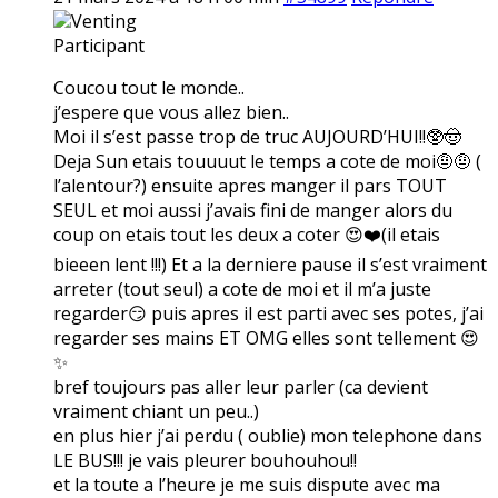
Venting
Participant
Coucou tout le monde..
j’espere que vous allez bien..
Moi il s’est passe trop de truc AUJOURD’HUI!!🥸🤠
Deja Sun etais touuuut le temps a cote de moi🤨🤨 (
l’alentour?) ensuite apres manger il pars TOUT
SEUL et moi aussi j’avais fini de manger alors du
coup on etais tout les deux a coter 😍❤️(il etais
bieeen lent !!!) Et a la derniere pause il s’est vraiment
arreter (tout seul) a cote de moi et il m’a juste
regarder😏 puis apres il est parti avec ses potes, j’ai
regarder ses mains ET OMG elles sont tellement 😍
✨
bref toujours pas aller leur parler (ca devient
vraiment chiant un peu..)
en plus hier j’ai perdu ( oublie) mon telephone dans
LE BUS!!! je vais pleurer bouhouhou!!
et la toute a l’heure je me suis dispute avec ma