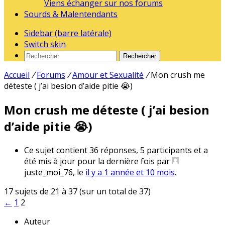
Viens échanger sur nos forums
Sourds & Malentendants
Sidebar (barre latérale)
Switch skin
Rechercher
Accueil
/
Forums
/
Amour et Sexualité
/
Mon crush me
déteste ( j’ai besion d’aide pitie 😭)
Mon crush me déteste ( j’ai besion
d’aide pitie 😭)
Ce sujet contient 36 réponses, 5 participants et a
été mis à jour pour la dernière fois par
juste_moi_76, le
il y a 1 année et 10 mois
.
17 sujets de 21 à 37 (sur un total de 37)
←
1
2
Auteur