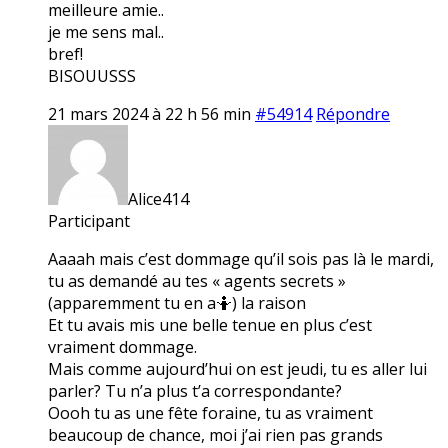
meilleure amie..
je me sens mal..
bref!
BISOUUSSS
21 mars 2024 à 22 h 56 min
#54914
Répondre
Alice414
Participant
Aaaah mais c’est dommage qu’il sois pas là le mardi,
tu as demandé au tes « agents secrets »
(apparemment tu en a🤷) la raison
Et tu avais mis une belle tenue en plus c’est
vraiment dommage.
Mais comme aujourd’hui on est jeudi, tu es aller lui
parler? Tu n’a plus t’a correspondante?
Oooh tu as une fête foraine, tu as vraiment
beaucoup de chance, moi j’ai rien pas grands