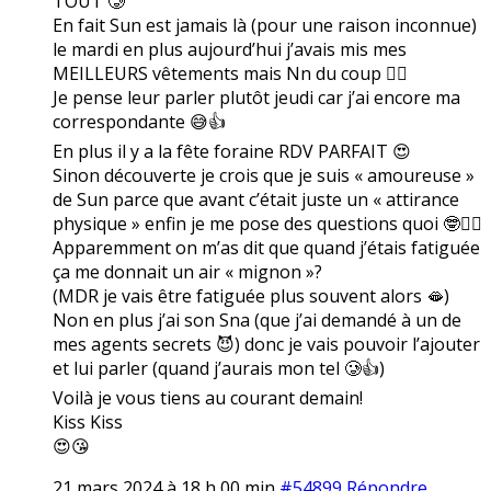
TOUT 🥲
En fait Sun est jamais là (pour une raison inconnue)
le mardi en plus aujourd’hui j’avais mis mes
MEILLEURS vêtements mais Nn du coup 🤷‍♀️
Je pense leur parler plutôt jeudi car j’ai encore ma
correspondante 😅👍
En plus il y a la fête foraine RDV PARFAIT 😍
Sinon découverte je crois que je suis « amoureuse »
de Sun parce que avant c’était juste un « attirance
physique » enfin je me pose des questions quoi 🤓🤷‍♀️
Apparemment on m’as dit que quand j’étais fatiguée
ça me donnait un air « mignon »?
(MDR je vais être fatiguée plus souvent alors 🫦)
Non en plus j’ai son Sna (que j’ai demandé à un de
mes agents secrets 😈) donc je vais pouvoir l’ajouter
et lui parler (quand j’aurais mon tel 🥲👍)
Voilà je vous tiens au courant demain!
Kiss Kiss
😍😘
21 mars 2024 à 18 h 00 min
#54899
Répondre