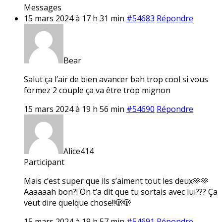
Messages
15 mars 2024 à 17 h 31 min
#54683
Répondre
Bear
Salut ça l’air de bien avancer bah trop cool si vous
formez 2 couple ça va être trop mignon
15 mars 2024 à 19 h 56 min
#54690
Répondre
Alice414
Participant
Mais c’est super que ils s’aiment tout les deux🫶🫶
Aaaaaah bon?! On t’a dit que tu sortais avec lui??? Ça
veut dire quelque chose!!🫣🫣
15 mars 2024 à 19 h 57 min
#54691
Répondre