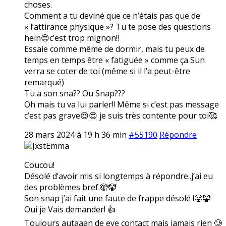
choses.
Comment a tu deviné que ce n’étais pas que de
« l’attirance physique »? Tu te pose des questions
hein😍c’est trop mignon!!
Essaie comme même de dormir, mais tu peux de
temps en temps être « fatiguée » comme ça Sun
verra se coter de toi (même si il l’a peut-être
remarqué)
Tu a son sna?? Ou Snap???
Oh mais tu va lui parler!! Même si c’est pas message
c’est pas grave😍😍 je suis très contente pour toi🥰
28 mars 2024 à 19 h 36 min
#55190
Répondre
JxstEmma
Coucou!
Désolé d’avoir mis si longtemps à répondre..j’ai eu
des problèmes bref.🫣🤡
Son snap j’ai fait une faute de frappe désolé !🥲🤡
Oui je Vais demander! 👍
Toujours autaaan de eye contact mais jamais rien 🥲