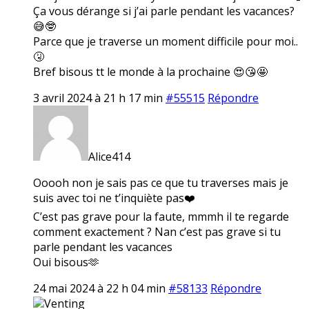
Ça vous dérange si j’ai parle pendant les vacances?
😅🤓
Parce que je traverse un moment difficile pour moi..
🤧
Bref bisous tt le monde à la prochaine 😍😘🤩
3 avril 2024 à 21 h 17 min
#55515
Répondre
Alice414
Ooooh non je sais pas ce que tu traverses mais je
suis avec toi ne t’inquiète pas❤️
C’est pas grave pour la faute, mmmh il te regarde
comment exactement ? Nan c’est pas grave si tu
parle pendant les vacances
Oui bisous🫶
24 mai 2024 à 22 h 04 min
#58133
Répondre
Venting