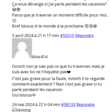
Ça vous dérange si j’ai parle pendant les vacances?
😅🤓
Parce que je traverse un moment difficile pour moi..
🤧
Bref bisous tt le monde à la prochaine 😍😘🤩
3 avril 2024 à 21 h 17 min
#55515
Répondre
Alice414
Ooooh non je sais pas ce que tu traverses mais je
suis avec toi ne t’inquiète pas❤️
C’est pas grave pour la faute, mmmh il te regarde
comment exactement ? Nan c’est pas grave si tu
parle pendant les vacances
Oui bisous🫶
24 mai 2024 à 22 h 04 min
#58133
Répondre
Venting