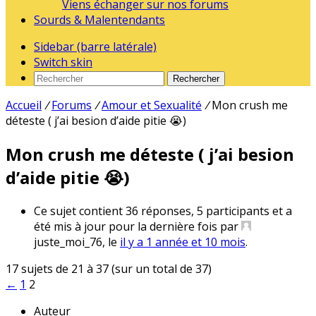
Viens échanger sur nos forums
Sourds & Malentendants
Sidebar (barre latérale)
Switch skin
Rechercher
Accueil
/
Forums
/
Amour et Sexualité
/
Mon crush me
déteste ( j’ai besion d’aide pitie 😭)
Mon crush me déteste ( j’ai besion
d’aide pitie 😭)
Ce sujet contient 36 réponses, 5 participants et a
été mis à jour pour la dernière fois par
juste_moi_76, le
il y a 1 année et 10 mois
.
17 sujets de 21 à 37 (sur un total de 37)
←
1
2
Auteur