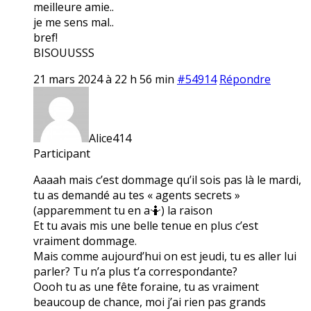
meilleure amie..
je me sens mal..
bref!
BISOUUSSS
21 mars 2024 à 22 h 56 min
#54914
Répondre
Alice414
Participant
Aaaah mais c’est dommage qu’il sois pas là le mardi,
tu as demandé au tes « agents secrets »
(apparemment tu en a🤷) la raison
Et tu avais mis une belle tenue en plus c’est
vraiment dommage.
Mais comme aujourd’hui on est jeudi, tu es aller lui
parler? Tu n’a plus t’a correspondante?
Oooh tu as une fête foraine, tu as vraiment
beaucoup de chance, moi j’ai rien pas grands