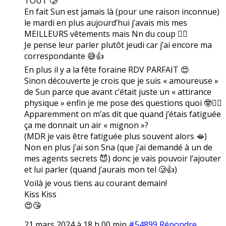
TOUT 🥲
En fait Sun est jamais là (pour une raison inconnue)
le mardi en plus aujourd’hui j’avais mis mes
MEILLEURS vêtements mais Nn du coup 🤷‍♀️
Je pense leur parler plutôt jeudi car j’ai encore ma
correspondante 😅👍
En plus il y a la fête foraine RDV PARFAIT 😍
Sinon découverte je crois que je suis « amoureuse »
de Sun parce que avant c’était juste un « attirance
physique » enfin je me pose des questions quoi 🤓🤷‍♀️
Apparemment on m’as dit que quand j’étais fatiguée
ça me donnait un air « mignon »?
(MDR je vais être fatiguée plus souvent alors 🫦)
Non en plus j’ai son Sna (que j’ai demandé à un de
mes agents secrets 😈) donc je vais pouvoir l’ajouter
et lui parler (quand j’aurais mon tel 🥲👍)
Voilà je vous tiens au courant demain!
Kiss Kiss
😍😘
21 mars 2024 à 18 h 00 min
#54899
Répondre