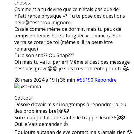
choses.
Comment a tu deviné que ce n’étais pas que de
« l’attirance physique »? Tu te pose des questions
hein😍c’est trop mignon!!
Essaie comme même de dormir, mais tu peux de
temps en temps être « fatiguée » comme ça Sun
verra se coter de toi (même si il l’a peut-être
remarqué)
Tu a son sna?? Ou Snap???
Oh mais tu va lui parler!! Même si c’est pas message
c’est pas grave😍😍 je suis très contente pour toi🥰
28 mars 2024 à 19 h 36 min
#55190
Répondre
JxstEmma
Coucou!
Désolé d’avoir mis si longtemps à répondre..j’ai eu
des problèmes bref.🫣🤡
Son snap j’ai fait une faute de frappe désolé !🥲🤡
Oui je Vais demander! 👍
Toujours autaaan de eye contact mais jamais rien 🥲