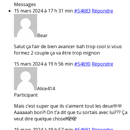
Messages
15 mars 2024 à 17 h 31 min
#54683
Répondre
Bear
Salut ça l’air de bien avancer bah trop cool si vous
formez 2 couple ça va être trop mignon
15 mars 2024 à 19 h 56 min
#54690
Répondre
Alice414
Participant
Mais c’est super que ils s’aiment tout les deux🫶🫶
Aaaaaah bon?! On t’a dit que tu sortais avec lui??? Ça
veut dire quelque chose!!🫣🫣
15 mars 2024 à 19 h 57 min
#54691
Répondre