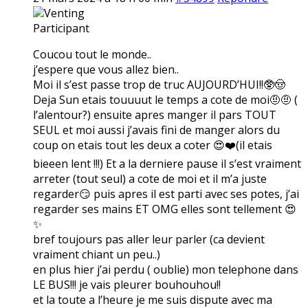
Venting
Participant
Coucou tout le monde..
j’espere que vous allez bien..
Moi il s’est passe trop de truc AUJOURD’HUI!!🥸🤠
Deja Sun etais touuuut le temps a cote de moi🤨🤨 (
l’alentour?) ensuite apres manger il pars TOUT
SEUL et moi aussi j’avais fini de manger alors du
coup on etais tout les deux a coter 😍❤️(il etais
bieeen lent !!!) Et a la derniere pause il s’est vraiment
arreter (tout seul) a cote de moi et il m’a juste
regarder😏 puis apres il est parti avec ses potes, j’ai
regarder ses mains ET OMG elles sont tellement 😍
✨
bref toujours pas aller leur parler (ca devient
vraiment chiant un peu..)
en plus hier j’ai perdu ( oublie) mon telephone dans
LE BUS!!! je vais pleurer bouhouhou!!
et la toute a l’heure je me suis dispute avec ma