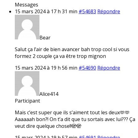
Messages
15 mars 2024 à 17 h 31 min
#54683
Répondre
Bear
Salut ça l’air de bien avancer bah trop cool si vous
formez 2 couple ça va être trop mignon
15 mars 2024 à 19 h 56 min
#54690
Répondre
Alice414
Participant
Mais c’est super que ils s’aiment tout les deux🫶🫶
Aaaaaah bon?! On t’a dit que tu sortais avec lui??? Ça
veut dire quelque chose!!🫣🫣
15 mars 2024 à 19 h 57 min
#54691
Répondre