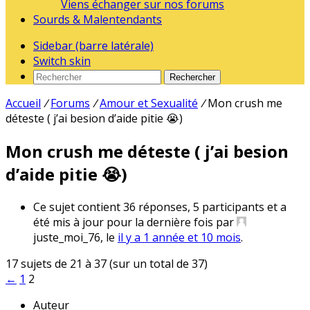
Viens échanger sur nos forums
Sourds & Malentendants
Sidebar (barre latérale)
Switch skin
Rechercher
Accueil
/
Forums
/
Amour et Sexualité
/
Mon crush me
déteste ( j’ai besion d’aide pitie 😭)
Mon crush me déteste ( j’ai besion
d’aide pitie 😭)
Ce sujet contient 36 réponses, 5 participants et a
été mis à jour pour la dernière fois par
juste_moi_76, le
il y a 1 année et 10 mois
.
17 sujets de 21 à 37 (sur un total de 37)
←
1
2
Auteur