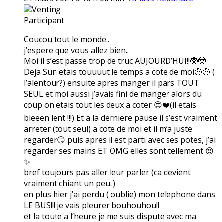
Venting
Participant
Coucou tout le monde..
j’espere que vous allez bien..
Moi il s’est passe trop de truc AUJOURD’HUI!!🥸🤠
Deja Sun etais touuuut le temps a cote de moi🤨🤨 (
l’alentour?) ensuite apres manger il pars TOUT
SEUL et moi aussi j’avais fini de manger alors du
coup on etais tout les deux a coter 😍❤️(il etais
bieeen lent !!!) Et a la derniere pause il s’est vraiment
arreter (tout seul) a cote de moi et il m’a juste
regarder😏 puis apres il est parti avec ses potes, j’ai
regarder ses mains ET OMG elles sont tellement 😍
✨
bref toujours pas aller leur parler (ca devient
vraiment chiant un peu..)
en plus hier j’ai perdu ( oublie) mon telephone dans
LE BUS!!! je vais pleurer bouhouhou!!
et la toute a l’heure je me suis dispute avec ma