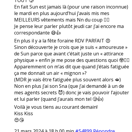
TOUT 🥲
En fait Sun est jamais là (pour une raison inconnue)
le mardi en plus aujourd’hui j’avais mis mes
MEILLEURS vêtements mais Nn du coup 🤷‍♀️
Je pense leur parler plutôt jeudi car j’ai encore ma
correspondante 😅👍
En plus il y a la fête foraine RDV PARFAIT 😍
Sinon découverte je crois que je suis « amoureuse »
de Sun parce que avant c’était juste un « attirance
physique » enfin je me pose des questions quoi 🤓🤷‍♀️
Apparemment on m’as dit que quand j’étais fatiguée
ça me donnait un air « mignon »?
(MDR je vais être fatiguée plus souvent alors 🫦)
Non en plus j’ai son Sna (que j’ai demandé à un de
mes agents secrets 😈) donc je vais pouvoir l’ajouter
et lui parler (quand j’aurais mon tel 🥲👍)
Voilà je vous tiens au courant demain!
Kiss Kiss
😍😘
21 mars 2024 à 18 h 00 min
#54899
Répondre