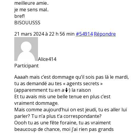
meilleure amie..
je me sens mal..
bref!
BISOUUSSS
21 mars 2024 à 22 h 56 min
#54914
Répondre
Alice414
Participant
Aaaah mais c’est dommage qu’il sois pas là le mardi,
tu as demandé au tes « agents secrets »
(apparemment tu en a🤷) la raison
Et tu avais mis une belle tenue en plus c’est
vraiment dommage.
Mais comme aujourd’hui on est jeudi, tu es aller lui
parler? Tu n’a plus t’a correspondante?
Oooh tu as une fête foraine, tu as vraiment
beaucoup de chance, moi j’ai rien pas grands