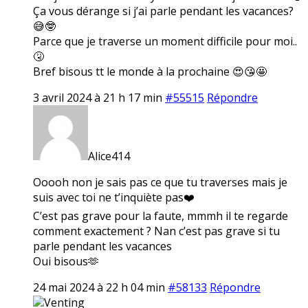
Ça vous dérange si j’ai parle pendant les vacances?
😅🤓
Parce que je traverse un moment difficile pour moi..
🤧
Bref bisous tt le monde à la prochaine 😍😘🤩
3 avril 2024 à 21 h 17 min
#55515
Répondre
Alice414
Ooooh non je sais pas ce que tu traverses mais je
suis avec toi ne t’inquiète pas❤️
C’est pas grave pour la faute, mmmh il te regarde
comment exactement ? Nan c’est pas grave si tu
parle pendant les vacances
Oui bisous🫶
24 mai 2024 à 22 h 04 min
#58133
Répondre
Venting