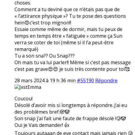
choses.
Comment a tu deviné que ce n’étais pas que de
« l’attirance physique »? Tu te pose des questions
hein😍c’est trop mignon!!
Essaie comme même de dormir, mais tu peux de
temps en temps être « fatiguée » comme ça Sun
verra se coter de toi (même si il l’a peut-être
remarqué)
Tu a son sna?? Ou Snap???
Oh mais tu va lui parler!! Même si c’est pas message
c’est pas grave😍😍 je suis très contente pour toi🥰
28 mars 2024 à 19 h 36 min
#55190
Répondre
JxstEmma
Coucou!
Désolé d’avoir mis si longtemps à répondre..j’ai eu
des problèmes bref.🫣🤡
Son snap j’ai fait une faute de frappe désolé !🥲🤡
Oui je Vais demander! 👍
Toujours autaaan de eye contact mais jamais rien 🥲