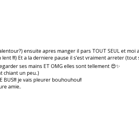
’alentour?) ensuite apres manger il pars TOUT SEUL et moi au
lent !!!) Et a la derniere pause il s’est vraiment arreter (tout 
ai regarder ses mains ET OMG elles sont tellement 😍✨
t chiant un peu..)
E BUS!!! je vais pleurer bouhouhou!!
ure amie..