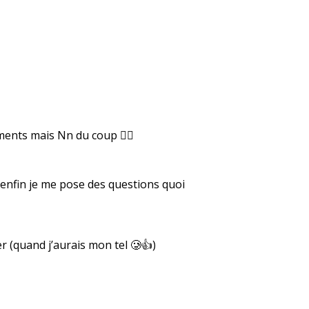
ents mais Nn du coup 🤷‍♀️
» enfin je me pose des questions quoi
er (quand j’aurais mon tel 🥲👍)