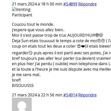
21 mars 2024 à 18 h 00 min
#54899
Répondre
Venting
Participant
Coucou tout le monde..
j’espere que vous allez bien..
Moi il s’est passe trop de truc AUJOURD’HUI!!🥸🤠
Deja Sun etais touuuut le temps a cote de moi🤨🤨 ( l
coup on etais tout les deux a coter 😍❤️(il etais bieeen 
regarder😏 puis apres il est parti avec ses potes, j’
bref toujours pas aller leur parler (ca devient vraimen
en plus hier j’ai perdu ( oublie) mon telephone dans L
et la toute a l’heure je me suis dispute avec ma meille
je me sens mal..
bref!
BISOUUSSS
21 mars 2024 à 22 h 56 min
#54914
Répondre