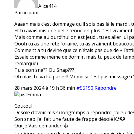
Alice414
Participant
Aaaah mais c’est dommage qu’il sois pas là le mardi, 
Et tu avais mis une belle tenue en plus c’est vraime
Mais comme aujourd’hui on est jeudi, tu es aller lui p
Oooh tu as une fête foraine, tu as vraiment beaucoup 
Comment a tu deviné que ce n’étais pas que de « l’att
Essaie comme même de dormir, mais tu peux de temps e
remarqué)
Tu a son sna?? Ou Snap???
Oh mais tu va lui parler!! Même si c’est pas message c
28 mars 2024 à 19 h 36 min
#55190
Répondre
JxstEmma
Coucou!
Désolé d’avoir mis si longtemps à répondre..j’ai eu d
Son snap j’ai fait une faute de frappe désolé !🥲🤡
Oui je Vais demander! 👍
Toujours autaaan de eye contact mais jamais rien 🥲