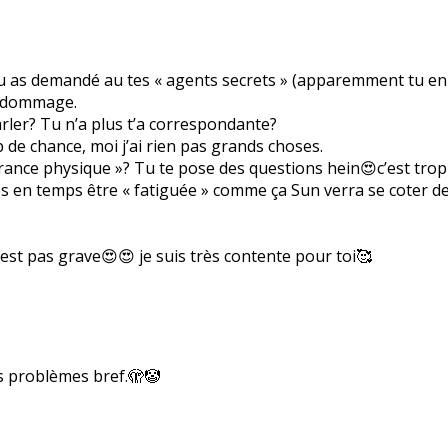
tu as demandé au tes « agents secrets » (apparemment tu en 
nt dommage.
arler? Tu n’a plus t’a correspondante?
de chance, moi j’ai rien pas grands choses.
irance physique »? Tu te pose des questions hein😍c’est trop
n temps être « fatiguée » comme ça Sun verra se coter de to
’est pas grave😍😍 je suis très contente pour toi🥰
es problèmes bref.🫣🤡