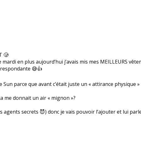
T 🥲
le mardi en plus aujourd’hui j’avais mis mes MEILLEURS vêtem
correspondante 😅👍
e Sun parce que avant c’était juste un « attirance physique 
ça me donnait un air « mignon »?
agents secrets 😈) donc je vais pouvoir l’ajouter et lui parl