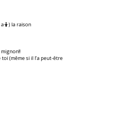
a🤷) la raison
 mignon!!
i (même si il l’a peut-être