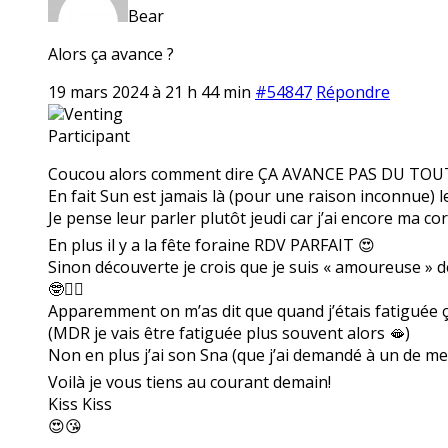
Bear
Alors ça avance ?
19 mars 2024 à 21 h 44 min
#54847
Répondre
Venting
Participant
Coucou alors comment dire ÇA AVANCE PAS DU TOU
En fait Sun est jamais là (pour une raison inconnue) 
Je pense leur parler plutôt jeudi car j’ai encore ma 
En plus il y a la fête foraine RDV PARFAIT 😍
Sinon découverte je crois que je suis « amoureuse » d
🤓🤷‍♀️
Apparemment on m’as dit que quand j’étais fatiguée 
(MDR je vais être fatiguée plus souvent alors 🫦)
Non en plus j’ai son Sna (que j’ai demandé à un de mes 
Voilà je vous tiens au courant demain!
Kiss Kiss
😍😘