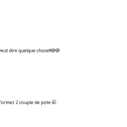
 veut dire quelque chose!!🫣🫣
 formez 2 couple de pote 🤭