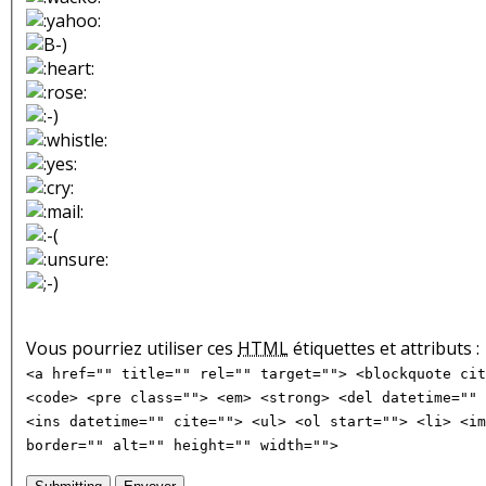
Vous pourriez utiliser ces
HTML
étiquettes et attributs :
<a href="" title="" rel="" target=""> <blockquote cit
<code> <pre class=""> <em> <strong> <del datetime="" 
<ins datetime="" cite=""> <ul> <ol start=""> <li> <im
border="" alt="" height="" width="">