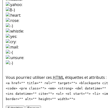
Vous pourriez utiliser ces
HTML
étiquettes et attributs :
<a href="" title="" rel="" target=""> <blockquote cit
<code> <pre class=""> <em> <strong> <del datetime="" 
<ins datetime="" cite=""> <ul> <ol start=""> <li> <im
border="" alt="" height="" width="">