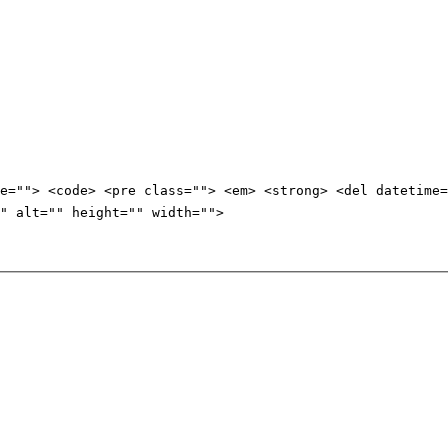
e=""> <code> <pre class=""> <em> <strong> <del datetime=
" alt="" height="" width="">