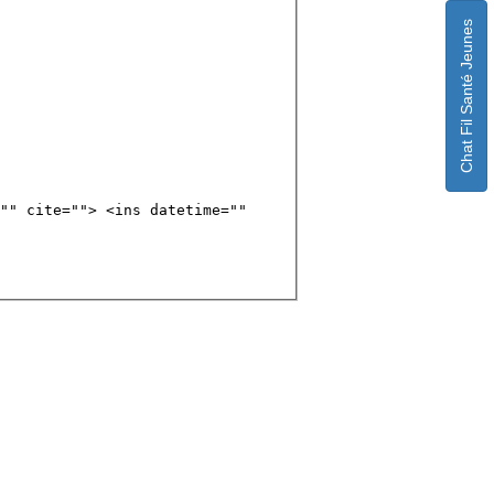
Chat Fil Santé Jeunes
"" cite=""> <ins datetime=""