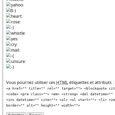
Vous pourriez utiliser ces
HTML
étiquettes et attributs :
<a href="" title="" rel="" target=""> <blockquote cit
<code> <pre class=""> <em> <strong> <del datetime="" 
<ins datetime="" cite=""> <ul> <ol start=""> <li> <im
border="" alt="" height="" width="">