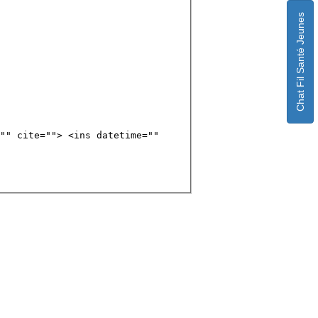
Chat Fil Santé Jeunes
"" cite=""> <ins datetime=""