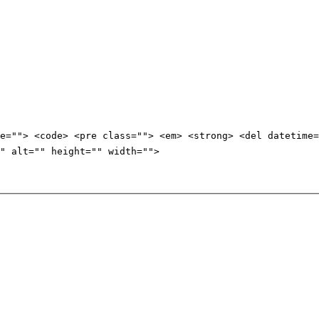
e=""> <code> <pre class=""> <em> <strong> <del datetime=
" alt="" height="" width="">