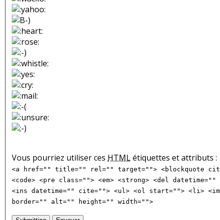
Vous pourriez utiliser ces
HTML
étiquettes et attributs :
<a href="" title="" rel="" target=""> <blockquote cit
<code> <pre class=""> <em> <strong> <del datetime="" 
<ins datetime="" cite=""> <ul> <ol start=""> <li> <im
border="" alt="" height="" width="">