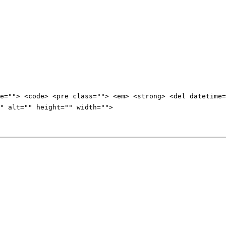
e=""> <code> <pre class=""> <em> <strong> <del datetime=
" alt="" height="" width="">