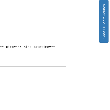
Chat Fil Santé Jeunes
"" cite=""> <ins datetime=""