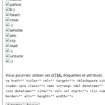
Vous pourriez utiliser ces
HTML
étiquettes et attributs :
<a href="" title="" rel="" target=""> <blockquote cit
<code> <pre class=""> <em> <strong> <del datetime="" 
<ins datetime="" cite=""> <ul> <ol start=""> <li> <im
border="" alt="" height="" width="">