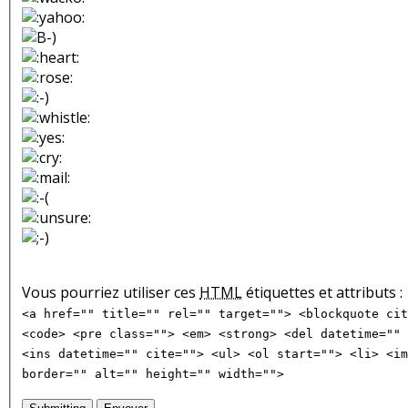
Vous pourriez utiliser ces
HTML
étiquettes et attributs :
<a href="" title="" rel="" target=""> <blockquote cit
<code> <pre class=""> <em> <strong> <del datetime="" 
<ins datetime="" cite=""> <ul> <ol start=""> <li> <im
border="" alt="" height="" width="">