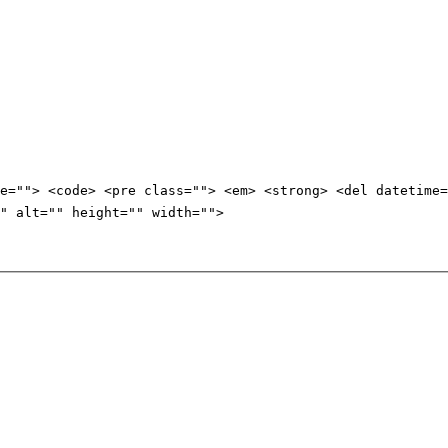
e=""> <code> <pre class=""> <em> <strong> <del datetime=
" alt="" height="" width="">