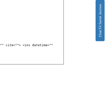
Chat Fil Santé Jeunes
"" cite=""> <ins datetime=""