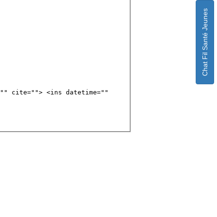
Chat Fil Santé Jeunes
"" cite=""> <ins datetime=""