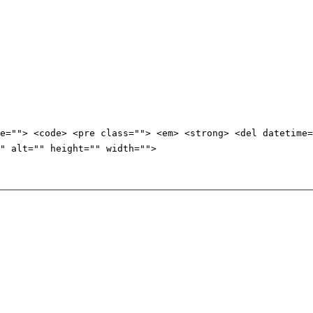
e=""> <code> <pre class=""> <em> <strong> <del datetime=
" alt="" height="" width="">