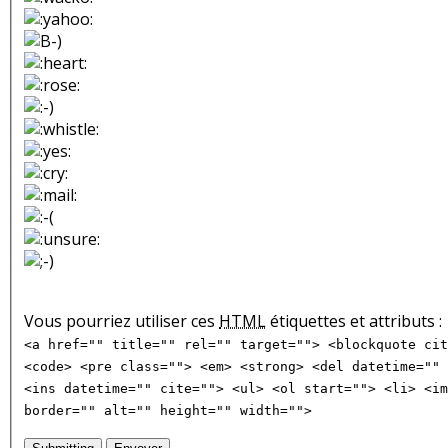
Vous pourriez utiliser ces
HTML
étiquettes et attributs :
<a href="" title="" rel="" target=""> <blockquote cit
<code> <pre class=""> <em> <strong> <del datetime="" 
<ins datetime="" cite=""> <ul> <ol start=""> <li> <im
border="" alt="" height="" width="">